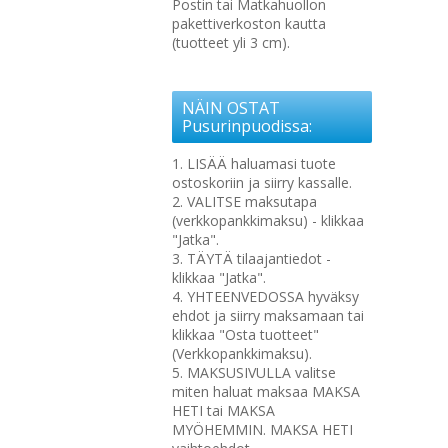
Postin tai Matkahuollon
pakettiverkoston kautta
(tuotteet yli 3 cm).
NÄIN OSTAT
Pusurinpuodissa:
1. LISÄÄ haluamasi tuote
ostoskoriin ja siirry kassalle.
2. VALITSE maksutapa
(verkkopankkimaksu) - klikkaa
"Jatka".
3. TÄYTÄ tilaajantiedot -
klikkaa "Jatka".
4. YHTEENVEDOSSA hyväksy
ehdot ja siirry maksamaan tai
klikkaa "Osta tuotteet"
(Verkkopankkimaksu).
5. MAKSUSIVULLA valitse
miten haluat maksaa MAKSA
HETI tai MAKSA
MYÖHEMMIN. MAKSA HETI