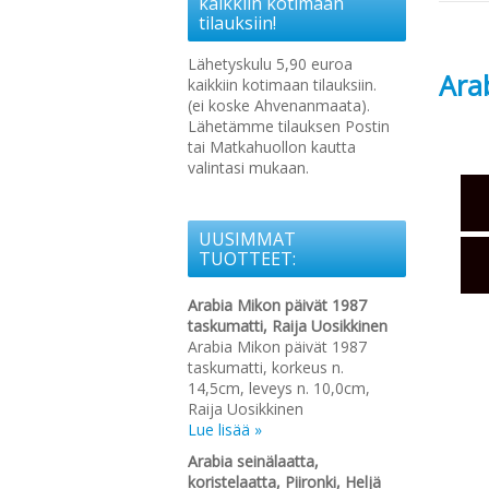
kaikkiin kotimaan
tilauksiin!
Lähetyskulu 5,90 euroa
Ara
kaikkiin kotimaan tilauksiin.
(ei koske Ahvenanmaata).
Lähetämme tilauksen Postin
tai Matkahuollon kautta
valintasi mukaan.
UUSIMMAT
TUOTTEET:
Arabia Mikon päivät 1987
taskumatti, Raija Uosikkinen
Arabia Mikon päivät 1987
taskumatti, korkeus n.
14,5cm, leveys n. 10,0cm,
Raija Uosikkinen
Lue lisää »
Arabia seinälaatta,
koristelaatta, Piironki, Heljä