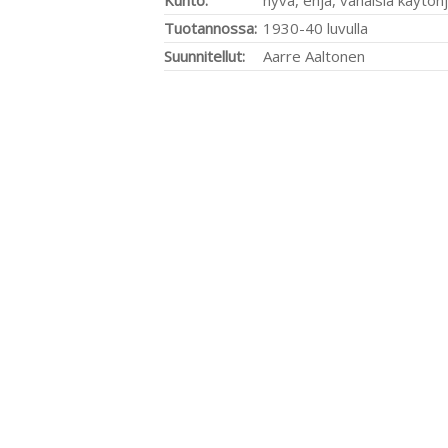
Kunto:
hyvä, ehjä, vähäisiä käytönj
Tuotannossa:
1930-40 luvulla
Suunnitellut:
Aarre Aaltonen