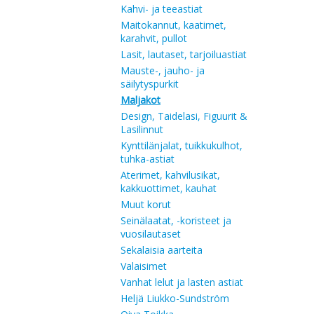
Kahvi- ja teeastiat
Maitokannut, kaatimet,
karahvit, pullot
Lasit, lautaset, tarjoiluastiat
Mauste-, jauho- ja
säilytyspurkit
Maljakot
Design, Taidelasi, Figuurit &
Lasilinnut
Kynttilänjalat, tuikkukulhot,
tuhka-astiat
Aterimet, kahvilusikat,
kakkuottimet, kauhat
Muut korut
Seinälaatat, -koristeet ja
vuosilautaset
Sekalaisia aarteita
Valaisimet
Vanhat lelut ja lasten astiat
Heljä Liukko-Sundström