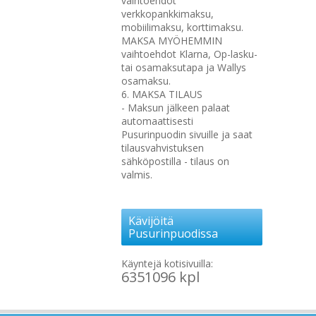
vaihtoehdot
verkkopankkimaksu,
mobiilimaksu, korttimaksu.
MAKSA MYÖHEMMIN
vaihtoehdot Klarna, Op-lasku-
tai osamaksutapa ja Wallys
osamaksu.
6. MAKSA TILAUS
- Maksun jälkeen palaat
automaattisesti
Pusurinpuodin sivuille ja saat
tilausvahvistuksen
sähköpostilla - tilaus on
valmis.
Kävijöitä
Pusurinpuodissa
Käyntejä kotisivuilla:
6351096 kpl