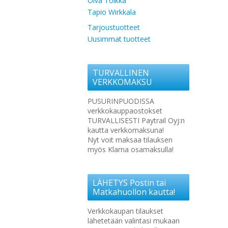
Oiva Toikka
Tapio Wirkkala
Tarjoustuotteet
Uusimmat tuotteet
TURVALLINEN
VERKKOMAKSU
PUSURINPUODISSA
verkkokauppaostokset
TURVALLISESTI Paytrail Oyj:n
kautta verkkomaksuna!
Nyt voit maksaa tilauksen
myös Klarna osamaksulla!
LÄHETYS Postin tai
Matkahuollon kautta!
Verkkokaupan tilaukset
lähetetään valintasi mukaan