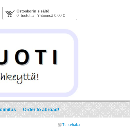
Ostoskorin sisältö
0 tuotetta - Yhteensä 0.00 €
toimitus
Order to abroad!
Tuotehaku