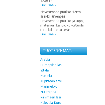
12,0x12
Lue lisää »
Hevosenpää puukko 12cm,
Iisakki Järvenpää
Hevosenpää puukko ja tuppi,
materiaali kahva: koivu/tuohi,
terä: kiillotettu teräs
Lue lisää »
TUOTERYHMÄT:
Arabia
Humppilan lasi
Iittala
Kumela
Kupittaan savi
Marimekko
Nuutajärvi
Riihimäen lasi
Kalevala Koru