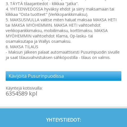
3. TÄYTÄ tilaajantiedot - klikkaa "Jatka".
4. YHTEENVEDOSSA hyväksy ehdot ja siirry maksamaan tai
klikkaa "Osta tuotteet" (Verkkopankkimaksu).
5. MAKSUSIVULLA valitse miten haluat maksaa MAKSA HETI
tai MAKSA MYÖHEMMIN. MAKSA HETI vaihtoehdot
verkkopankkimaksu, mobiilimaksu, korttimaksu. MAKSA
MYÖHEMMIN vaihtoehdot Klarna, Op-lasku- tai
osamaksutapa ja Wallys osamaksu.
6. MAKSA TILAUS
- Maksun jälkeen palaat automaattisesti Pusurinpuodin sivuille
ja saat tilausvahvistuksen sähköpostilla - tilaus on valmis.
Kävijöitä Pusurinpuodissa
Käyntejä kotisivuilla:
6354589 kpl
YHTEYSTIEDOT: