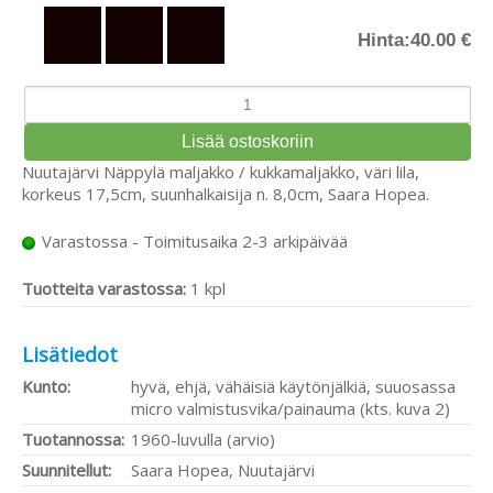
Hinta:
40.00 €
Nuutajärvi Näppylä maljakko / kukkamaljakko, väri lila,
korkeus 17,5cm, suunhalkaisija n. 8,0cm, Saara Hopea.
Varastossa - Toimitusaika 2-3 arkipäivää
Tuotteita varastossa:
1 kpl
Lisätiedot
Kunto:
hyvä, ehjä, vähäisiä käytönjälkiä, suuosassa
micro valmistusvika/painauma (kts. kuva 2)
Tuotannossa:
1960-luvulla (arvio)
Suunnitellut:
Saara Hopea, Nuutajärvi