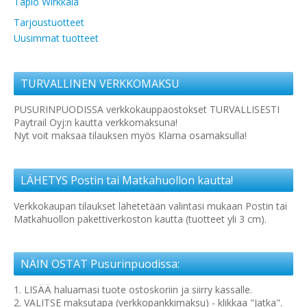
Tapio Wirkkala
Tarjoustuotteet
Uusimmat tuotteet
TURVALLINEN VERKKOMAKSU
PUSURINPUODISSA verkkokauppaostokset TURVALLISESTI
Paytrail Oyj:n kautta verkkomaksuna!
Nyt voit maksaa tilauksen myös Klarna osamaksulla!
LÄHETYS Postin tai Matkahuollon kautta!
Verkkokaupan tilaukset lähetetään valintasi mukaan Postin tai
Matkahuollon pakettiverkoston kautta (tuotteet yli 3 cm).
NÄIN OSTAT Pusurinpuodissa:
1. LISÄÄ haluamasi tuote ostoskoriin ja siirry kassalle.
2. VALITSE maksutapa (verkkopankkimaksu) - klikkaa "Jatka".