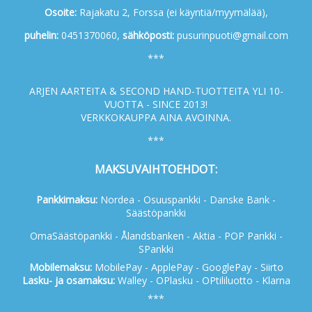
Osoite:
Rajakatu 2, Forssa (ei käyntiä/myymälää),
p
uhelin:
0451370060,
s
ähköposti:
pusurinpuoti@gmail.com
***
ARJEN AARTEITA & SECOND HAND-TUOTTEITA YLI 10-
VUOTTA - SINCE 2013!
VERKKOKAUPPA AINA AVOINNA.
***
MAKSUVAIHTOEHDOT:
Pankkimaksu:
Nordea - Osuuspankki - Danske Bank -
Säästöpankki
OmaSäästöpankki - Ålandsbanken - Aktia - POP Pankki -
SPankki
Mobilemaksu:
MobilePay - ApplePay - GooglePay - Siirto
Lasku- ja osamaksu:
Walley - OPlasku - OPtililuotto - Klarna
***