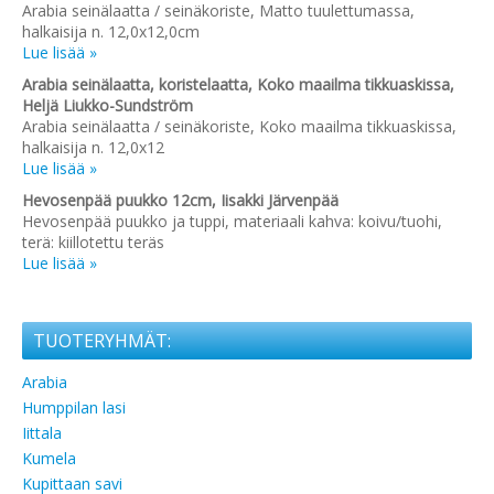
Arabia seinälaatta / seinäkoriste, Matto tuulettumassa,
halkaisija n. 12,0x12,0cm
Lue lisää »
Arabia seinälaatta, koristelaatta, Koko maailma tikkuaskissa,
Heljä Liukko-Sundström
Arabia seinälaatta / seinäkoriste, Koko maailma tikkuaskissa,
halkaisija n. 12,0x12
Lue lisää »
Hevosenpää puukko 12cm, Iisakki Järvenpää
Hevosenpää puukko ja tuppi, materiaali kahva: koivu/tuohi,
terä: kiillotettu teräs
Lue lisää »
TUOTERYHMÄT:
Arabia
Humppilan lasi
Iittala
Kumela
Kupittaan savi