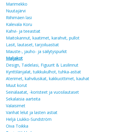
Marimekko
Nuutajärvi
Riihimäen lasi
Kalevala Koru
Kahvi- ja teeastiat
Maitokannut, kaatimet, karahvit, pullot
Lasit, lautaset, tarjoiluastiat
Mauste-, jauho- ja säilytyspurkit
Maljakot
Design, Taidelasi, Figuurit & Lasilinnut
Kynttilänjalat, tuikkukulhot, tuhka-astiat
Aterimet, kahvilusikat, kakkuottimet, kauhat
Muut korut
Seinälaatat, -koristeet ja vuosilautaset
Sekalaisia aarteita
Valaisimet
Vanhat lelut ja lasten astiat
Heljä Liukko-Sundström
Oiva Toikka