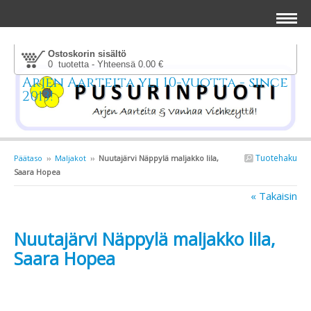
Ostoskorin sisältö
0 tuotetta - Yhteensä 0.00 €
Arjen Aarteita yli 10-vuotta - since
2013!
Tuotehaku
Päätaso
››
Maljakot
››
Nuutajärvi Näppylä maljakko lila,
Saara Hopea
« Takaisin
Nuutajärvi Näppylä maljakko lila,
Saara Hopea