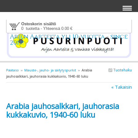
Ostoskorin sisältö
0 tuotetta - Yhteensä 0.00 €
Arjen Aarteita yli 10-vuotta - since
2013!
Tuotehaku
Päätaso
››
Mauste-, jauho- ja säilytyspurkit
››
Arabia
jauhosalkkari, jauhorasia kukkakuvio, 1940-60 luku
« Takaisin
Arabia jauhosalkkari, jauhorasia
kukkakuvio, 1940-60 luku