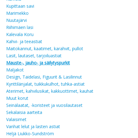
Kupittaan savi
Marimekko
Nuutajärvi
Riihimäen lasi
Kalevala Koru
Kahvi- ja teeastiat
Maitokannut, kaatimet, karahvit, pullot
Lasit, lautaset, tarjoiluastiat
Mauste-, jauho- ja säilytyspurkit
Maljakot
Design, Taidelasi, Figuurit & Lasilinnut
Kynttilänjalat, tuikkukulhot, tuhka-astiat
Aterimet, kahvilusikat, kakkuottimet, kauhat
Muut korut
Seinälaatat, -koristeet ja vuosilautaset
Sekalaisia aarteita
Valaisimet
Vanhat lelut ja lasten astiat
Heljä Liukko-Sundström