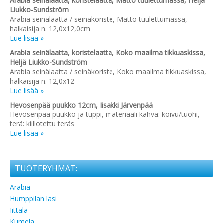
Arabia seinälaatta, koristelaatta, Matto tuulettumassa, Heljä
Liukko-Sundström
Arabia seinälaatta / seinäkoriste, Matto tuulettumassa,
halkaisija n. 12,0x12,0cm
Lue lisää »
Arabia seinälaatta, koristelaatta, Koko maailma tikkuaskissa,
Heljä Liukko-Sundström
Arabia seinälaatta / seinäkoriste, Koko maailma tikkuaskissa,
halkaisija n. 12,0x12
Lue lisää »
Hevosenpää puukko 12cm, Iisakki Järvenpää
Hevosenpää puukko ja tuppi, materiaali kahva: koivu/tuohi,
terä: kiillotettu teräs
Lue lisää »
TUOTERYHMÄT:
Arabia
Humppilan lasi
Iittala
Kumela