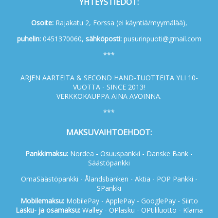
YHTEYSTIEDOT:
Osoite:
Rajakatu 2, Forssa (ei käyntiä/myymälää),
p
uhelin:
0451370060,
s
ähköposti:
pusurinpuoti@gmail.com
***
ARJEN AARTEITA & SECOND HAND-TUOTTEITA YLI 10-
VUOTTA - SINCE 2013!
VERKKOKAUPPA AINA AVOINNA.
***
MAKSUVAIHTOEHDOT:
Pankkimaksu:
Nordea - Osuuspankki - Danske Bank -
Säästöpankki
OmaSäästöpankki - Ålandsbanken - Aktia - POP Pankki -
SPankki
Mobilemaksu:
MobilePay - ApplePay - GooglePay - Siirto
Lasku- ja osamaksu:
Walley - OPlasku - OPtililuotto - Klarna