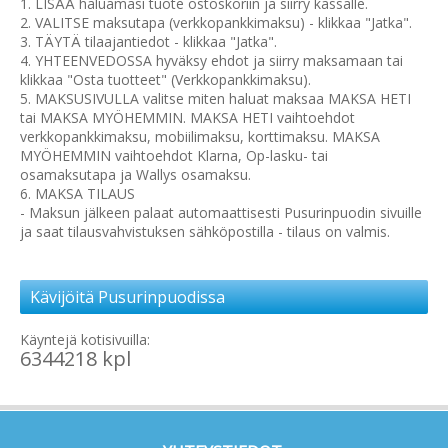
1. LISÄÄ haluamasi tuote ostoskoriin ja siirry kassalle.
2. VALITSE maksutapa (verkkopankkimaksu) - klikkaa "Jatka".
3. TÄYTÄ tilaajantiedot - klikkaa "Jatka".
4. YHTEENVEDOSSA hyväksy ehdot ja siirry maksamaan tai
klikkaa "Osta tuotteet" (Verkkopankkimaksu).
5. MAKSUSIVULLA valitse miten haluat maksaa MAKSA HETI
tai MAKSA MYÖHEMMIN. MAKSA HETI vaihtoehdot
verkkopankkimaksu, mobiilimaksu, korttimaksu. MAKSA
MYÖHEMMIN vaihtoehdot Klarna, Op-lasku- tai
osamaksutapa ja Wallys osamaksu.
6. MAKSA TILAUS
- Maksun jälkeen palaat automaattisesti Pusurinpuodin sivuille
ja saat tilausvahvistuksen sähköpostilla - tilaus on valmis.
Kävijöitä Pusurinpuodissa
Käyntejä kotisivuilla:
6344218 kpl