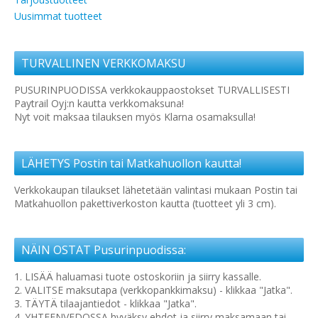
Uusimmat tuotteet
TURVALLINEN VERKKOMAKSU
PUSURINPUODISSA verkkokauppaostokset TURVALLISESTI
Paytrail Oyj:n kautta verkkomaksuna!
Nyt voit maksaa tilauksen myös Klarna osamaksulla!
LÄHETYS Postin tai Matkahuollon kautta!
Verkkokaupan tilaukset lähetetään valintasi mukaan Postin tai
Matkahuollon pakettiverkoston kautta (tuotteet yli 3 cm).
NÄIN OSTAT Pusurinpuodissa:
1. LISÄÄ haluamasi tuote ostoskoriin ja siirry kassalle.
2. VALITSE maksutapa (verkkopankkimaksu) - klikkaa "Jatka".
3. TÄYTÄ tilaajantiedot - klikkaa "Jatka".
4. YHTEENVEDOSSA hyväksy ehdot ja siirry maksamaan tai