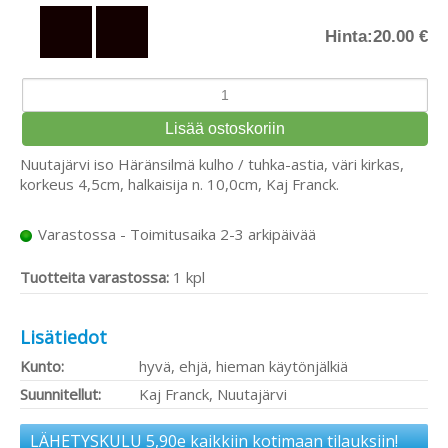
Hinta:
20.00 €
Nuutajärvi iso Häränsilmä kulho / tuhka-astia, väri kirkas,
korkeus 4,5cm, halkaisija n. 10,0cm, Kaj Franck.
Varastossa - Toimitusaika 2-3 arkipäivää
Tuotteita varastossa:
1 kpl
Lisätiedot
Kunto:
hyvä, ehjä, hieman käytönjälkiä
Suunnitellut:
Kaj Franck, Nuutajärvi
LÄHETYSKULU 5,90e kaikkiin kotimaan tilauksiin!