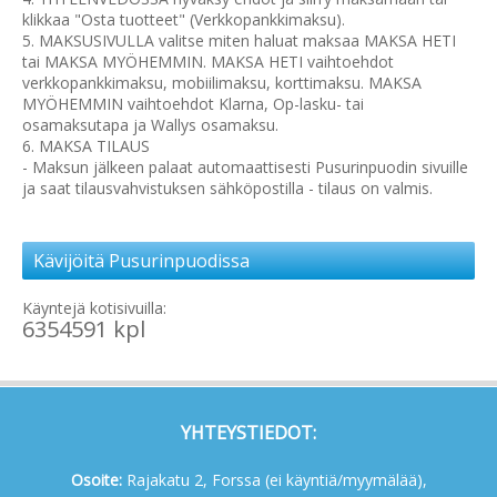
klikkaa "Osta tuotteet" (Verkkopankkimaksu).
5. MAKSUSIVULLA valitse miten haluat maksaa MAKSA HETI
tai MAKSA MYÖHEMMIN. MAKSA HETI vaihtoehdot
verkkopankkimaksu, mobiilimaksu, korttimaksu. MAKSA
MYÖHEMMIN vaihtoehdot Klarna, Op-lasku- tai
osamaksutapa ja Wallys osamaksu.
6. MAKSA TILAUS
- Maksun jälkeen palaat automaattisesti Pusurinpuodin sivuille
ja saat tilausvahvistuksen sähköpostilla - tilaus on valmis.
Kävijöitä Pusurinpuodissa
Käyntejä kotisivuilla:
6354591 kpl
YHTEYSTIEDOT:
Osoite:
Rajakatu 2, Forssa (ei käyntiä/myymälää),