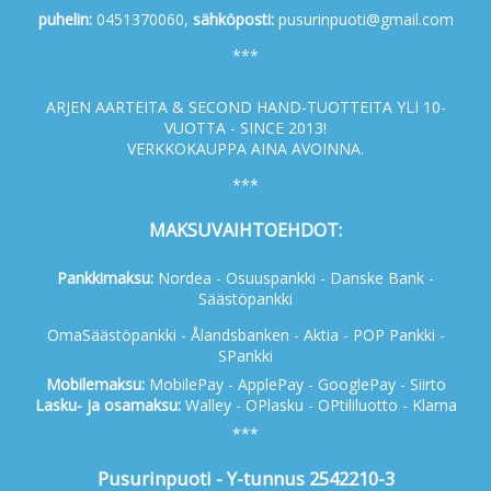
p
uhelin:
0451370060,
s
ähköposti:
pusurinpuoti@gmail.com
***
ARJEN AARTEITA & SECOND HAND-TUOTTEITA YLI 10-
VUOTTA - SINCE 2013!
VERKKOKAUPPA AINA AVOINNA.
***
MAKSUVAIHTOEHDOT:
Pankkimaksu:
Nordea - Osuuspankki - Danske Bank -
Säästöpankki
OmaSäästöpankki - Ålandsbanken - Aktia - POP Pankki -
SPankki
Mobilemaksu:
MobilePay - ApplePay - GooglePay - Siirto
Lasku- ja osamaksu:
Walley - OPlasku - OPtililuotto - Klarna
***
Pusurinpuoti - Y-tunnus 2542210-3