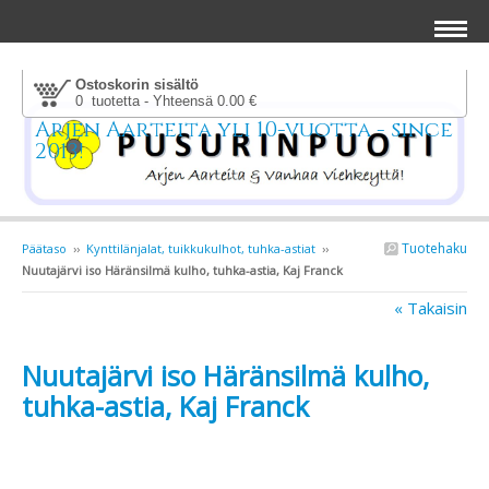
Ostoskorin sisältö
0 tuotetta - Yhteensä 0.00 €
Arjen Aarteita yli 10-vuotta - since
2013!
Tuotehaku
Päätaso
››
Kynttilänjalat, tuikkukulhot, tuhka-astiat
››
Nuutajärvi iso Häränsilmä kulho, tuhka-astia, Kaj Franck
« Takaisin
Nuutajärvi iso Häränsilmä kulho,
tuhka-astia, Kaj Franck