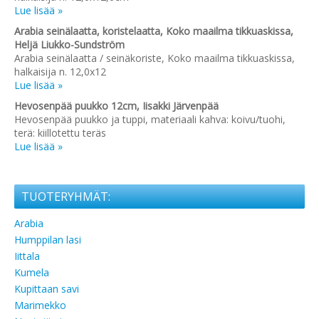
Lue lisää »
Arabia seinälaatta, koristelaatta, Koko maailma tikkuaskissa,
Heljä Liukko-Sundström
Arabia seinälaatta / seinäkoriste, Koko maailma tikkuaskissa,
halkaisija n. 12,0x12
Lue lisää »
Hevosenpää puukko 12cm, Iisakki Järvenpää
Hevosenpää puukko ja tuppi, materiaali kahva: koivu/tuohi,
terä: kiillotettu teräs
Lue lisää »
TUOTERYHMÄT:
Arabia
Humppilan lasi
Iittala
Kumela
Kupittaan savi
Marimekko