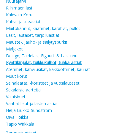
Nuutajärvi
Riihimäen lasi
Kalevala Koru
Kahvi- ja teeastiat
Maitokannut, kaatimet, karahvit, pullot
Lasit, lautaset, tarjoiluastiat
Mauste-, jauho- ja säilytyspurkit
Maljakot
Design, Taidelasi, Figuurit & Lasilinnut
Kynttilänjalat, tuikkukulhot, tuhka-astiat
Aterimet, kahvilusikat, kakkuottimet, kauhat
Muut korut
Seinälaatat, -koristeet ja vuosilautaset
Sekalaisia aarteita
Valaisimet
Vanhat lelut ja lasten astiat
Heljä Liukko-Sundström
Oiva Toikka
Tapio Wirkkala
Tarjoustuotteet