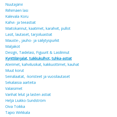
Nuutajärvi
Riihimäen lasi
Kalevala Koru
Kahvi- ja teeastiat
Maitokannut, kaatimet, karahvit, pullot
Lasit, lautaset, tarjoiluastiat
Mauste-, jauho- ja säilytyspurkit
Maljakot
Design, Taidelasi, Figuurit & Lasilinnut
Kynttilänjalat, tuikkukulhot, tuhka-astiat
Aterimet, kahvilusikat, kakkuottimet, kauhat
Muut korut
Seinälaatat, -koristeet ja vuosilautaset
Sekalaisia aarteita
Valaisimet
Vanhat lelut ja lasten astiat
Heljä Liukko-Sundström
Oiva Toikka
Tapio Wirkkala