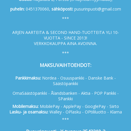
p
uhelin:
0451370060,
s
ähköposti:
pusurinpuoti@gmail.com
***
ARJEN AARTEITA & SECOND HAND-TUOTTEITA YLI 10-
VUOTTA - SINCE 2013!
VERKKOKAUPPA AINA AVOINNA.
***
MAKSUVAIHTOEHDOT:
Pankkimaksu:
Nordea - Osuuspankki - Danske Bank -
Säästöpankki
OmaSäästöpankki - Ålandsbanken - Aktia - POP Pankki -
SPankki
Mobilemaksu:
MobilePay - ApplePay - GooglePay - Siirto
Lasku- ja osamaksu:
Walley - OPlasku - OPtililuotto - Klarna
***