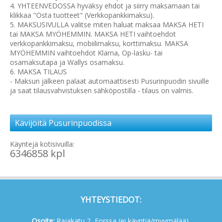
4. YHTEENVEDOSSA hyväksy ehdot ja siirry maksamaan tai
klikkaa "Osta tuotteet" (Verkkopankkimaksu).
5. MAKSUSIVULLA valitse miten haluat maksaa MAKSA HETI
tai MAKSA MYÖHEMMIN. MAKSA HETI vaihtoehdot
verkkopankkimaksu, mobiilimaksu, korttimaksu. MAKSA
MYÖHEMMIN vaihtoehdot Klarna, Op-lasku- tai
osamaksutapa ja Wallys osamaksu.
6. MAKSA TILAUS
- Maksun jälkeen palaat automaattisesti Pusurinpuodin sivuille
ja saat tilausvahvistuksen sähköpostilla - tilaus on valmis.
Kävijöitä Pusurinpuodissa
Käyntejä kotisivuilla:
6346858 kpl
YHTEYSTIEDOT:
Osoite:
Rajakatu 2, Forssa (ei käyntiä/myymälää),