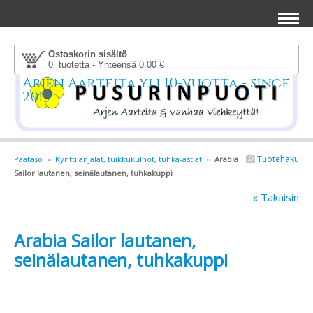
Ostoskorin sisältö
0 tuotetta - Yhteensä 0.00 €
Arjen Aarteita yli 10-vuotta - since
2013!
Tuotehaku
Päätaso
››
Kynttilänjalat, tuikkukulhot, tuhka-astiat
››
Arabia
Sailor lautanen, seinälautanen, tuhkakuppi
« Takaisin
Arabia Sailor lautanen,
seinälautanen, tuhkakuppi