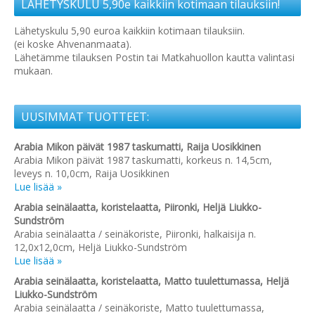
LÄHETYSKULU 5,90e kaikkiin kotimaan tilauksiin!
Lähetyskulu 5,90 euroa kaikkiin kotimaan tilauksiin.
(ei koske Ahvenanmaata).
Lähetämme tilauksen Postin tai Matkahuollon kautta valintasi
mukaan.
UUSIMMAT TUOTTEET:
Arabia Mikon päivät 1987 taskumatti, Raija Uosikkinen
Arabia Mikon päivät 1987 taskumatti, korkeus n. 14,5cm,
leveys n. 10,0cm, Raija Uosikkinen
Lue lisää »
Arabia seinälaatta, koristelaatta, Piironki, Heljä Liukko-
Sundström
Arabia seinälaatta / seinäkoriste, Piironki, halkaisija n.
12,0x12,0cm, Heljä Liukko-Sundström
Lue lisää »
Arabia seinälaatta, koristelaatta, Matto tuulettumassa, Heljä
Liukko-Sundström
Arabia seinälaatta / seinäkoriste, Matto tuulettumassa,