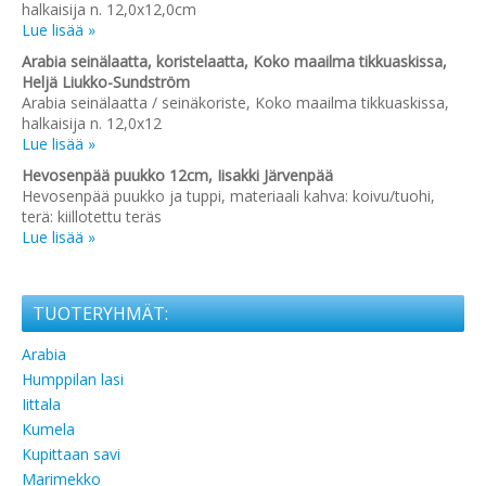
halkaisija n. 12,0x12,0cm
Lue lisää »
Arabia seinälaatta, koristelaatta, Koko maailma tikkuaskissa,
Heljä Liukko-Sundström
Arabia seinälaatta / seinäkoriste, Koko maailma tikkuaskissa,
halkaisija n. 12,0x12
Lue lisää »
Hevosenpää puukko 12cm, Iisakki Järvenpää
Hevosenpää puukko ja tuppi, materiaali kahva: koivu/tuohi,
terä: kiillotettu teräs
Lue lisää »
TUOTERYHMÄT:
Arabia
Humppilan lasi
Iittala
Kumela
Kupittaan savi
Marimekko