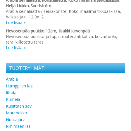
Arabia seinälaatta, koristelaatta, Koko maailma tikkuaskissa,
Heljä Liukko-Sundström
Arabia seinälaatta / seinäkoriste, Koko maailma tikkuaskissa,
halkaisija n. 12,0x12
Lue lisää »
Hevosenpää puukko 12cm, Iisakki Järvenpää
Hevosenpää puukko ja tuppi, materiaali kahva: koivu/tuohi,
terä: kiillotettu teräs
Lue lisää »
TUOTERYHMÄT:
Arabia
Humppilan lasi
Iittala
Kumela
Kupittaan savi
Marimekko
Nuutajärvi
Riihimäen lasi