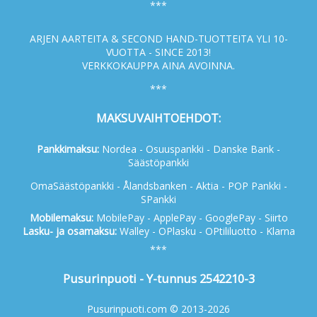
***
ARJEN AARTEITA & SECOND HAND-TUOTTEITA YLI 10-
VUOTTA - SINCE 2013!
VERKKOKAUPPA AINA AVOINNA.
***
MAKSUVAIHTOEHDOT:
Pankkimaksu:
Nordea - Osuuspankki - Danske Bank -
Säästöpankki
OmaSäästöpankki - Ålandsbanken - Aktia - POP Pankki -
SPankki
Mobilemaksu:
MobilePay - ApplePay - GooglePay - Siirto
Lasku- ja osamaksu:
Walley - OPlasku - OPtililuotto - Klarna
***
Pusurinpuoti - Y-tunnus 2542210-3
Pusurinpuoti.com © 2013-2026