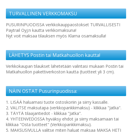
TURVALLINEN VERKKOMAKSU
PUSURINPUODISSA verkkokauppaostokset TURVALLISESTI
Paytrail Oyj:n kautta verkkomaksuna!
Nyt voit maksaa tilauksen myös Klarna osamaksulla!
LÄHETYS Postin tai Matkahuollon kautta!
Verkkokaupan tilaukset lähetetään valintasi mukaan Postin tai
Matkahuollon pakettiverkoston kautta (tuotteet yli 3 cm).
NÄIN OSTAT Pusurinpuodissa:
1. LISÄÄ haluamasi tuote ostoskoriin ja siirry kassalle.
2. VALITSE maksutapa (verkkopankkimaksu) - klikkaa "Jatka".
3. TÄYTÄ tilaajantiedot - klikkaa "Jatka".
4. YHTEENVEDOSSA hyväksy ehdot ja siirry maksamaan tai
klikkaa "Osta tuotteet" (Verkkopankkimaksu).
5. MAKSUSIVULLA valitse miten haluat maksaa MAKSA HETI