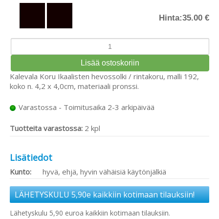
Hinta:
35.00 €
Kalevala Koru Ikaalisten hevossolki / rintakoru, malli 192,
koko n. 4,2 x 4,0cm, materiaali pronssi.
Varastossa - Toimitusaika 2-3 arkipäivää
Tuotteita varastossa:
2 kpl
Lisätiedot
Kunto:
hyvä, ehjä, hyvin vähäisiä käytönjälkiä
LÄHETYSKULU 5,90e kaikkiin kotimaan tilauksiin!
Lähetyskulu 5,90 euroa kaikkiin kotimaan tilauksiin.