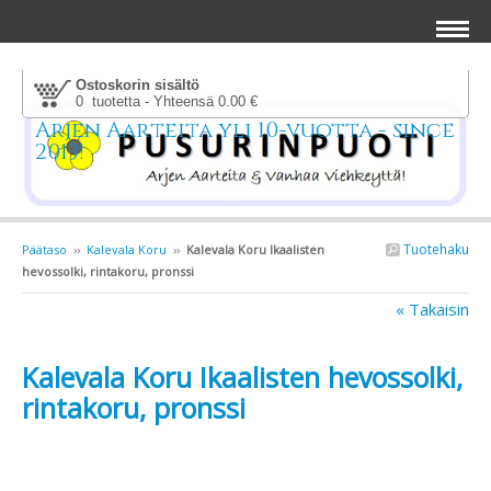
Ostoskorin sisältö
0 tuotetta - Yhteensä 0.00 €
Arjen Aarteita yli 10-vuotta - since
2013!
Tuotehaku
Päätaso
››
Kalevala Koru
››
Kalevala Koru Ikaalisten
hevossolki, rintakoru, pronssi
« Takaisin
Kalevala Koru Ikaalisten hevossolki,
rintakoru, pronssi