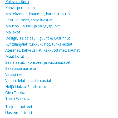
Kalevala Koru
Kahvi- ja teeastiat
Maitokannut, kaatimet, karahvit, pullot
Lasit, lautaset, tarjoiluastiat
Mauste-, jauho- ja säilytyspurkit
Maljakot
Design, Taidelasi, Figuurit & Lasilinnut
Kynttilänjalat, tuikkukulhot, tuhka-astiat
Aterimet, kahvilusikat, kakkuottimet, kauhat
Muut korut
Seinälaatat, -koristeet ja vuosilautaset
Sekalaisia aarteita
Valaisimet
Vanhat lelut ja lasten astiat
Heljä Liukko-Sundström
Oiva Toikka
Tapio Wirkkala
Tarjoustuotteet
Uusimmat tuotteet