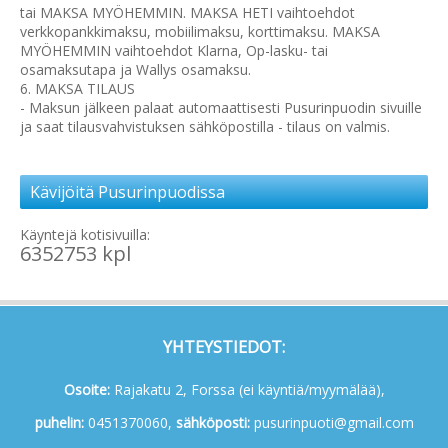
tai MAKSA MYÖHEMMIN. MAKSA HETI vaihtoehdot
verkkopankkimaksu, mobiilimaksu, korttimaksu. MAKSA
MYÖHEMMIN vaihtoehdot Klarna, Op-lasku- tai
osamaksutapa ja Wallys osamaksu.
6. MAKSA TILAUS
- Maksun jälkeen palaat automaattisesti Pusurinpuodin sivuille
ja saat tilausvahvistuksen sähköpostilla - tilaus on valmis.
Kävijöitä Pusurinpuodissa
Käyntejä kotisivuilla:
6352753 kpl
YHTEYSTIEDOT:
Osoite:
Rajakatu 2, Forssa (ei käyntiä/myymälää),
p
uhelin:
0451370060,
s
ähköposti:
pusurinpuoti@gmail.com