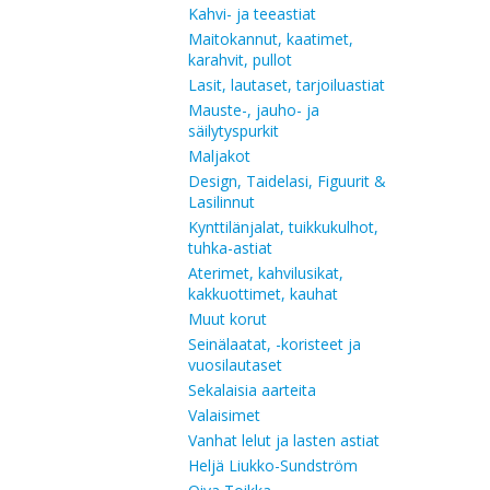
Kahvi- ja teeastiat
Maitokannut, kaatimet,
karahvit, pullot
Lasit, lautaset, tarjoiluastiat
Mauste-, jauho- ja
säilytyspurkit
Maljakot
Design, Taidelasi, Figuurit &
Lasilinnut
Kynttilänjalat, tuikkukulhot,
tuhka-astiat
Aterimet, kahvilusikat,
kakkuottimet, kauhat
Muut korut
Seinälaatat, -koristeet ja
vuosilautaset
Sekalaisia aarteita
Valaisimet
Vanhat lelut ja lasten astiat
Heljä Liukko-Sundström