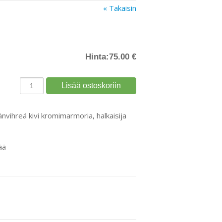
« Takaisin
Hinta:
75.00 €
änvihreä kivi kromimarmoria, halkaisija
ää