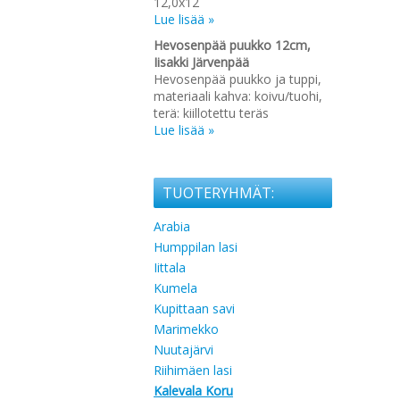
12,0x12
Lue lisää »
Hevosenpää puukko 12cm,
Iisakki Järvenpää
Hevosenpää puukko ja tuppi,
materiaali kahva: koivu/tuohi,
terä: kiillotettu teräs
Lue lisää »
TUOTERYHMÄT:
Arabia
Humppilan lasi
Iittala
Kumela
Kupittaan savi
Marimekko
Nuutajärvi
Riihimäen lasi
Kalevala Koru