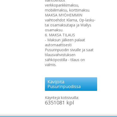
vaihtoehdot
verkkopankkimaksu,
mobiilimaksu, korttimaksu.
MAKSA MYÖHEMMIN
vaihtoehdot Klarna, Op-lasku-
tai osamaksutapa ja Wallys
osamaksu.
6. MAKSA TILAUS
- Maksun jälkeen palaat
automaattisesti
Pusurinpuodin sivuille ja saat
tilausvahvistuksen
sähköpostilla - tilaus on
valmis.
Kävijöitä
Pusurinpuodissa
Käyntejä kotisivuilla:
6351081 kpl