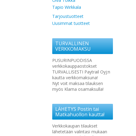
Oiva Toikka
Tapio Wirkkala
Tarjoustuotteet
Uusimmat tuotteet
TURVALLINEN
VERKKOMAKSU
PUSURINPUODISSA
verkkokauppaostokset
TURVALLISESTI Paytrail Oyj:n
kautta verkkomaksuna!
Nyt voit maksaa tilauksen
myös Klarna osamaksulla!
LÄHETYS Postin tai
Matkahuollon kautta!
Verkkokaupan tilaukset
lähetetään valintasi mukaan