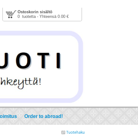
Ostoskorin sisältö
0 tuotetta - Yhteensä 0.00 €
toimitus
Order to abroad!
Tuotehaku