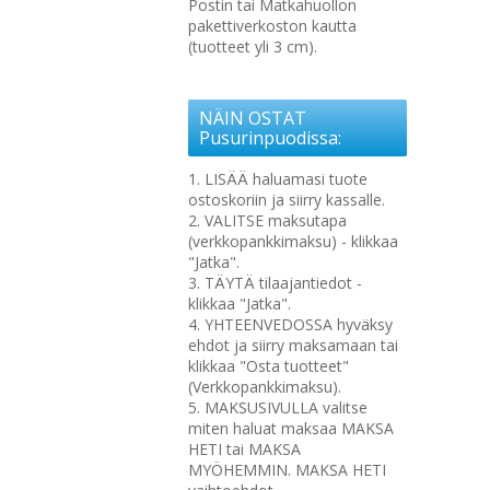
Postin tai Matkahuollon
pakettiverkoston kautta
(tuotteet yli 3 cm).
NÄIN OSTAT
Pusurinpuodissa:
1. LISÄÄ haluamasi tuote
ostoskoriin ja siirry kassalle.
2. VALITSE maksutapa
(verkkopankkimaksu) - klikkaa
"Jatka".
3. TÄYTÄ tilaajantiedot -
klikkaa "Jatka".
4. YHTEENVEDOSSA hyväksy
ehdot ja siirry maksamaan tai
klikkaa "Osta tuotteet"
(Verkkopankkimaksu).
5. MAKSUSIVULLA valitse
miten haluat maksaa MAKSA
HETI tai MAKSA
MYÖHEMMIN. MAKSA HETI