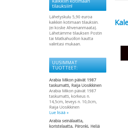
kaikkiin kotimaan
tilauksiin!
Lähetyskulu 5,90 euroa
Kale
kaikkiin kotimaan tilauksiin.
(ei koske Ahvenanmaata).
Lähetämme tilauksen Postin
tai Matkahuollon kautta
valintasi mukaan.
UUSIMMAT
TUOTTEET:
Arabia Mikon päivät 1987
taskumatti, Raija Uosikkinen
Arabia Mikon päivät 1987
taskumatti, korkeus n.
14,5cm, leveys n. 10,0cm,
Raija Uosikkinen
Lue lisää »
Arabia seinälaatta,
koristelaatta, Piironki, Heljä