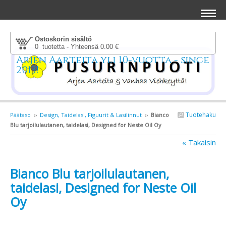
Ostoskorin sisältö
0 tuotetta - Yhteensä 0.00 €
Arjen Aarteita yli 10-vuotta - since
2013!
Tuotehaku
Päätaso
››
Design, Taidelasi, Figuurit & Lasilinnut
››
Bianco
Blu tarjoilulautanen, taidelasi, Designed for Neste Oil Oy
« Takaisin
Bianco Blu tarjoilulautanen,
taidelasi, Designed for Neste Oil
Oy