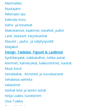
Marimekko
Nuutajärvi
Riihimäen lasi
Kalevala Koru
Kahvi- ja teeastiat
Maitokannut, kaatimet, karahvit, pullot
Lasit, lautaset, tarjoiluastiat
Mauste-, jauho- ja säilytyspurkit
Maljakot
Design, Taidelasi, Figuurit & Lasilinnut
Kynttilänjalat, tuikkukulhot, tuhka-astiat
Aterimet, kahvilusikat, kakkuottimet, kauhat
Muut korut
Seinälaatat, -koristeet ja vuosilautaset
Sekalaisia aarteita
Valaisimet
Vanhat lelut ja lasten astiat
Heljä Liukko-Sundström
Oiva Toikka