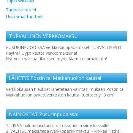
Tapio Wirkkala
Tarjoustuotteet
Uusimmat tuotteet
TURVALLINEN VERKKOMAKSU
PUSURINPUODISSA verkkokauppaostokset TURVALLISESTI
Paytrail Oyj:n kautta verkkomaksuna!
Nyt voit maksaa tilauksen myös Klarna osamaksulla!
LÄHETYS Postin tai Matkahuollon kautta!
Verkkokaupan tilaukset lähetetään valintasi mukaan Postin tai
Matkahuollon pakettiverkoston kautta (tuotteet yli 3 cm).
NÄIN OSTAT Pusurinpuodissa:
1. LISÄÄ haluamasi tuote ostoskoriin ja siirry kassalle.
2. VALITSE maksutapa (verkkopankkimaksu) - klikkaa "Jatka".