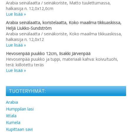
Arabia seinälaatta / seinäkoriste, Matto tuulettumassa,
halkaisija n. 12,0x12,0cm
Lue lisää »
Arabia seinälaatta, koristelaatta, Koko maailma tikkuaskissa,
Heljä Liukko-Sundström
Arabia seinälaatta / seinäkoriste, Koko maailma tikkuaskissa,
halkaisija n. 12,0x12
Lue lisää »
Hevosenpää puukko 12cm, Iisakki Järvenpää
Hevosenpää puukko ja tuppi, materiaali kahva: koivu/tuohi,
terä: kiillotettu teräs
Lue lisää »
TUOTERYHMÄT:
Arabia
Humppilan lasi
Iittala
Kumela
Kupittaan savi