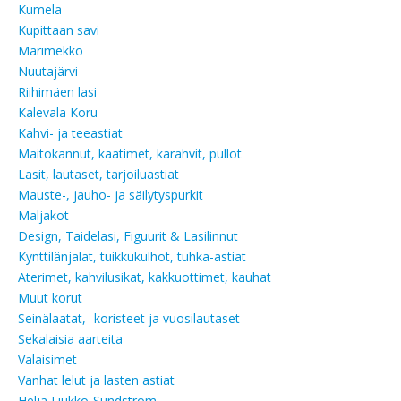
Kumela
Kupittaan savi
Marimekko
Nuutajärvi
Riihimäen lasi
Kalevala Koru
Kahvi- ja teeastiat
Maitokannut, kaatimet, karahvit, pullot
Lasit, lautaset, tarjoiluastiat
Mauste-, jauho- ja säilytyspurkit
Maljakot
Design, Taidelasi, Figuurit & Lasilinnut
Kynttilänjalat, tuikkukulhot, tuhka-astiat
Aterimet, kahvilusikat, kakkuottimet, kauhat
Muut korut
Seinälaatat, -koristeet ja vuosilautaset
Sekalaisia aarteita
Valaisimet
Vanhat lelut ja lasten astiat
Heljä Liukko-Sundström