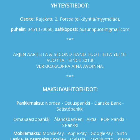
YHTEYSTIEDOT:
Osoite:
Rajakatu 2, Forssa (ei käyntiä/myymälää),
p
uhelin:
0451370060,
s
ähköposti:
pusurinpuoti@gmail.com
***
ARJEN AARTEITA & SECOND HAND-TUOTTEITA YLI 10-
VUOTTA - SINCE 2013!
VERKKOKAUPPA AINA AVOINNA.
***
MAKSUVAIHTOEHDOT:
Pankkimaksu:
Nordea - Osuuspankki - Danske Bank -
Säästöpankki
OmaSäästöpankki - Ålandsbanken - Aktia - POP Pankki -
SPankki
Mobilemaksu:
MobilePay - ApplePay - GooglePay - Siirto
Lasku- ja osamaksu:
Walley - OPlasku - OPtililuotto - Klarna