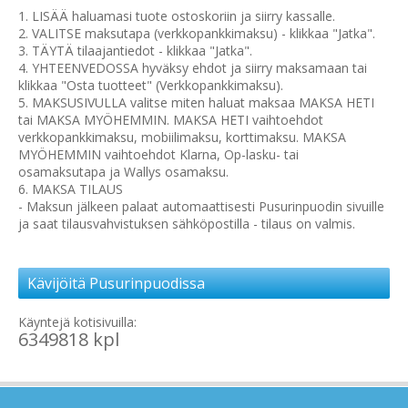
1. LISÄÄ haluamasi tuote ostoskoriin ja siirry kassalle.
2. VALITSE maksutapa (verkkopankkimaksu) - klikkaa "Jatka".
3. TÄYTÄ tilaajantiedot - klikkaa "Jatka".
4. YHTEENVEDOSSA hyväksy ehdot ja siirry maksamaan tai
klikkaa "Osta tuotteet" (Verkkopankkimaksu).
5. MAKSUSIVULLA valitse miten haluat maksaa MAKSA HETI
tai MAKSA MYÖHEMMIN. MAKSA HETI vaihtoehdot
verkkopankkimaksu, mobiilimaksu, korttimaksu. MAKSA
MYÖHEMMIN vaihtoehdot Klarna, Op-lasku- tai
osamaksutapa ja Wallys osamaksu.
6. MAKSA TILAUS
- Maksun jälkeen palaat automaattisesti Pusurinpuodin sivuille
ja saat tilausvahvistuksen sähköpostilla - tilaus on valmis.
Kävijöitä Pusurinpuodissa
Käyntejä kotisivuilla:
6349818 kpl