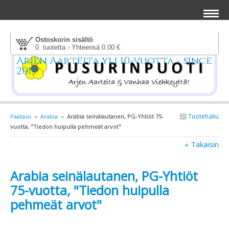
Ostoskorin sisältö
0 tuotetta - Yhteensä 0.00 €
Arjen Aarteita yli 10-vuotta - since
2013!
Tuotehaku
Päätaso
››
Arabia
››
Arabia seinälautanen, PG-Yhtiöt 75-
vuotta, "Tiedon huipulla pehmeät arvot"
« Takaisin
Arabia seinälautanen, PG-Yhtiöt
75-vuotta, "Tiedon huipulla
pehmeät arvot"