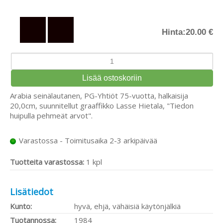
Hinta:
20.00 €
Arabia seinälautanen, PG-Yhtiöt 75-vuotta, halkaisija
20,0cm, suunnitellut graaffikko Lasse Hietala, "Tiedon
huipulla pehmeät arvot".
Varastossa - Toimitusaika 2-3 arkipäivää
Tuotteita varastossa:
1 kpl
Lisätiedot
Kunto:
hyvä, ehjä, vähäisiä käytönjälkiä
Tuotannossa:
1984