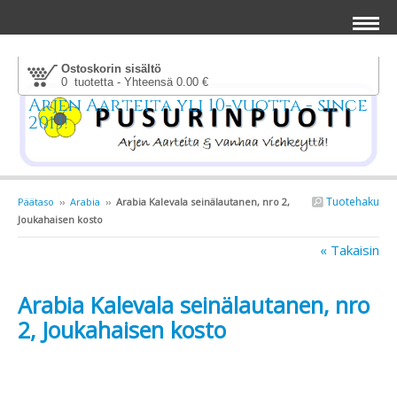
Ostoskorin sisältö
0 tuotetta - Yhteensä 0.00 €
Arjen Aarteita yli 10-vuotta - since
2013!
Tuotehaku
Päätaso
››
Arabia
››
Arabia Kalevala seinälautanen, nro 2,
Joukahaisen kosto
« Takaisin
Arabia Kalevala seinälautanen, nro
2, Joukahaisen kosto