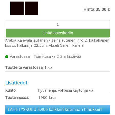
Hinta:
35.00 €
Arabia Kalevala lautanen / seinälautanen, nro 2, Joukahaisen
kosto, halkaisija 22,5cm, Akseli Gallen-Kallela.
Varastossa - Toimitusaika 2-3 arkipäivää
Tuotteita varastossa:
1 kpl
Lisätiedot
Kunto:
hyvä, ehjä, vähäisiä käytönjälkiä
Tuotannossa:
1980-luku
LÄHETYSKULU 5,90e kaikkiin kotimaan tilauksiin!