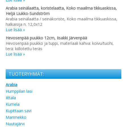
Arabia seinälaatta, koristelaatta, Koko maailma tikkuaskissa,
Heljä Liukko-Sundström
Arabia seinälaatta / seinäkoriste, Koko maailma tikkuaskissa,
halkaisija n. 12,0x12
Lue lisää »
Hevosenpää puukko 12cm, Iisakki Järvenpää
Hevosenpää puukko ja tuppi, materiaali kahva: koivu/tuohi,
terä: kiillotettu teräs
Lue lisää »
TUOTERYHMÄT:
Arabia
Humppilan lasi
Iittala
Kumela
Kupittaan savi
Marimekko
Nuutajärvi