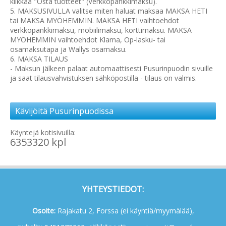
klikkaa "Osta tuotteet" (Verkkopankkimaksu).
5. MAKSUSIVULLA valitse miten haluat maksaa MAKSA HETI
tai MAKSA MYÖHEMMIN. MAKSA HETI vaihtoehdot
verkkopankkimaksu, mobiilimaksu, korttimaksu. MAKSA
MYÖHEMMIN vaihtoehdot Klarna, Op-lasku- tai
osamaksutapa ja Wallys osamaksu.
6. MAKSA TILAUS
- Maksun jälkeen palaat automaattisesti Pusurinpuodin sivuille
ja saat tilausvahvistuksen sähköpostilla - tilaus on valmis.
Kävijöitä Pusurinpuodissa
Käyntejä kotisivuilla:
6353320 kpl
YHTEYSTIEDOT:
Osoite:
Rajakatu 2, Forssa (ei käyntiä/myymälää),