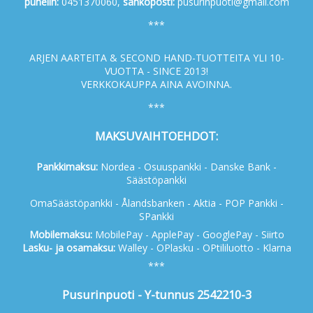
p
uhelin:
0451370060,
s
ähköposti:
pusurinpuoti@gmail.com
***
ARJEN AARTEITA & SECOND HAND-TUOTTEITA YLI 10-
VUOTTA - SINCE 2013!
VERKKOKAUPPA AINA AVOINNA.
***
MAKSUVAIHTOEHDOT:
Pankkimaksu:
Nordea - Osuuspankki - Danske Bank -
Säästöpankki
OmaSäästöpankki - Ålandsbanken - Aktia - POP Pankki -
SPankki
Mobilemaksu:
MobilePay - ApplePay - GooglePay - Siirto
Lasku- ja osamaksu:
Walley - OPlasku - OPtililuotto - Klarna
***
Pusurinpuoti - Y-tunnus 2542210-3