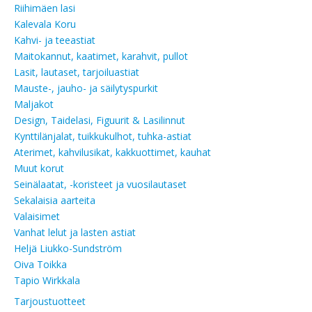
Riihimäen lasi
Kalevala Koru
Kahvi- ja teeastiat
Maitokannut, kaatimet, karahvit, pullot
Lasit, lautaset, tarjoiluastiat
Mauste-, jauho- ja säilytyspurkit
Maljakot
Design, Taidelasi, Figuurit & Lasilinnut
Kynttilänjalat, tuikkukulhot, tuhka-astiat
Aterimet, kahvilusikat, kakkuottimet, kauhat
Muut korut
Seinälaatat, -koristeet ja vuosilautaset
Sekalaisia aarteita
Valaisimet
Vanhat lelut ja lasten astiat
Heljä Liukko-Sundström
Oiva Toikka
Tapio Wirkkala
Tarjoustuotteet