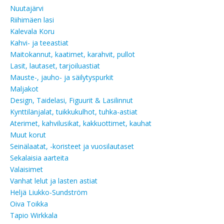
Nuutajärvi
Riihimäen lasi
Kalevala Koru
Kahvi- ja teeastiat
Maitokannut, kaatimet, karahvit, pullot
Lasit, lautaset, tarjoiluastiat
Mauste-, jauho- ja säilytyspurkit
Maljakot
Design, Taidelasi, Figuurit & Lasilinnut
Kynttilänjalat, tuikkukulhot, tuhka-astiat
Aterimet, kahvilusikat, kakkuottimet, kauhat
Muut korut
Seinälaatat, -koristeet ja vuosilautaset
Sekalaisia aarteita
Valaisimet
Vanhat lelut ja lasten astiat
Heljä Liukko-Sundström
Oiva Toikka
Tapio Wirkkala