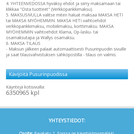
4. YHTEENVEDOSSA hyväksy ehdot ja siirry maksamaan tai
klikkaa "Osta tuotteet" (Verkkopankkimaksu).
5. MAKSUSIVULLA valitse miten haluat maksaa MAKSA HETI
tai MAKSA MYÖHEMMIN. MAKSA HETI vaihtoehdot
verkkopankkimaksu, mobiilimaksu, korttimaksu. MAKSA
MYÖHEMMIN vaihtoehdot Klarna, Op-lasku- tai
osamaksutapa ja Wallys osamaksu.
6. MAKSA TILAUS
- Maksun jälkeen palaat automaattisesti Pusurinpuodin sivuille
ja saat tilausvahvistuksen sähköpostilla - tilaus on valmis.
Kävijöitä Pusurinpuodissa
Käyntejä kotisivuilla:
6350965 kpl
YHTEYSTIEDOT:
Osoite:
Rajakatu 2, Forssa (ei käyntiä/myymälää),