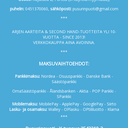
p
uhelin:
0451370060,
s
ähköposti:
pusurinpuoti@gmail.com
***
ARJEN AARTEITA & SECOND HAND-TUOTTEITA YLI 10-
VUOTTA - SINCE 2013!
VERKKOKAUPPA AINA AVOINNA.
***
MAKSUVAIHTOEHDOT:
Pankkimaksu:
Nordea - Osuuspankki - Danske Bank -
Säästöpankki
OmaSäästöpankki - Ålandsbanken - Aktia - POP Pankki -
SPankki
Mobilemaksu:
MobilePay - ApplePay - GooglePay - Siirto
Lasku- ja osamaksu:
Walley - OPlasku - OPtililuotto - Klarna
***