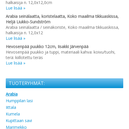
halkaisija n. 12,0x12,0cm
Lue lisää »
Arabia seinälaatta, koristelaatta, Koko maailma tikkuaskissa,
Heljä Liukko-Sundström
Arabia seinälaatta / seinäkoriste, Koko maailma tikkuaskissa,
halkaisija n. 12,0x12
Lue lisää »
Hevosenpää puukko 12cm, Iisakki Järvenpää
Hevosenpää puukko ja tuppi, materiaali kahva: koivu/tuohi,
terä: kiillotettu teräs
Lue lisää »
TUOTERYHMÄT:
Arabia
Humppilan lasi
Iittala
Kumela
Kupittaan savi
Marimekko