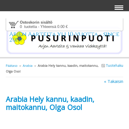
Ostoskorin sisältö
0 tuotetta - Yhteensä 0.00 €
Arjen Aarteita yli 10-vuotta - since
2013!
Tuotehaku
Päätaso
››
Arabia
››
Arabia Hely kannu, kaadin, maitokannu,
Olga Osol
« Takaisin
Arabia Hely kannu, kaadin,
maitokannu, Olga Osol