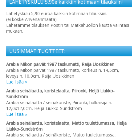
LÄHETYSKULU 5,90e kaikkiin kotimaan tilauksiin!
Lähetyskulu 5,90 euroa kaikkiin kotimaan tilauksiin.
(ei koske Ahvenanmaata).
Lähetämme tilauksen Postin tai Matkahuollon kautta valintasi
mukaan.
UUSIMMAT TUOTTEET:
Arabia Mikon päivät 1987 taskumatti, Raija Uosikkinen
Arabia Mikon päivät 1987 taskumatti, korkeus n. 14,5cm,
leveys n. 10,0cm, Raija Uosikkinen
Lue lisää »
Arabia seinälaatta, koristelaatta, Piironki, Heljä Liukko-
Sundström
Arabia seinälaatta / seinäkoriste, Piironki, halkaisija n.
12,0x12,0cm, Heljä Liukko-Sundström
Lue lisää »
Arabia seinälaatta, koristelaatta, Matto tuulettumassa, Heljä
Liukko-Sundström
Arabia seinälaatta / seinäkoriste, Matto tuulettumassa,