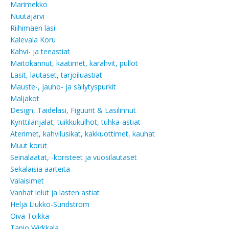
Marimekko
Nuutajärvi
Riihimäen lasi
Kalevala Koru
Kahvi- ja teeastiat
Maitokannut, kaatimet, karahvit, pullot
Lasit, lautaset, tarjoiluastiat
Mauste-, jauho- ja säilytyspurkit
Maljakot
Design, Taidelasi, Figuurit & Lasilinnut
Kynttilänjalat, tuikkukulhot, tuhka-astiat
Aterimet, kahvilusikat, kakkuottimet, kauhat
Muut korut
Seinälaatat, -koristeet ja vuosilautaset
Sekalaisia aarteita
Valaisimet
Vanhat lelut ja lasten astiat
Heljä Liukko-Sundström
Oiva Toikka
Tapio Wirkkala