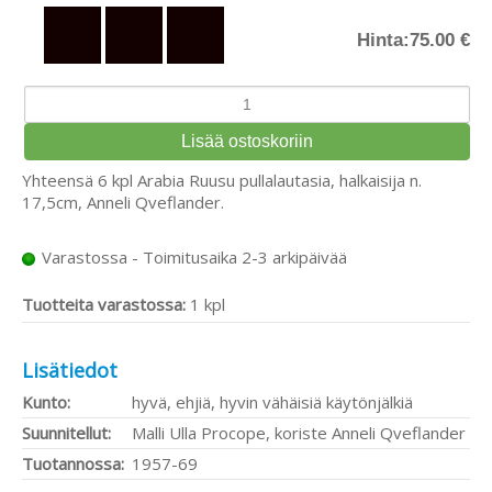
Hinta:
75.00 €
Yhteensä 6 kpl Arabia Ruusu pullalautasia, halkaisija n.
17,5cm, Anneli Qveflander.
Varastossa - Toimitusaika 2-3 arkipäivää
Tuotteita varastossa:
1 kpl
Lisätiedot
Kunto:
hyvä, ehjiä, hyvin vähäisiä käytönjälkiä
Suunnitellut:
Malli Ulla Procope, koriste Anneli Qveflander
Tuotannossa:
1957-69