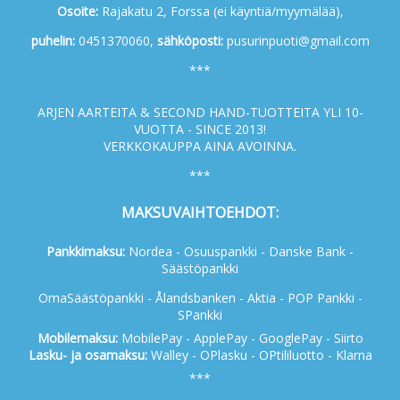
Osoite:
Rajakatu 2, Forssa (ei käyntiä/myymälää),
p
uhelin:
0451370060,
s
ähköposti:
pusurinpuoti@gmail.com
***
ARJEN AARTEITA & SECOND HAND-TUOTTEITA YLI 10-
VUOTTA - SINCE 2013!
VERKKOKAUPPA AINA AVOINNA.
***
MAKSUVAIHTOEHDOT:
Pankkimaksu:
Nordea - Osuuspankki - Danske Bank -
Säästöpankki
OmaSäästöpankki - Ålandsbanken - Aktia - POP Pankki -
SPankki
Mobilemaksu:
MobilePay - ApplePay - GooglePay - Siirto
Lasku- ja osamaksu:
Walley - OPlasku - OPtililuotto - Klarna
***