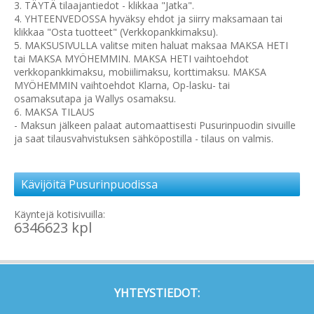
3. TÄYTÄ tilaajantiedot - klikkaa "Jatka".
4. YHTEENVEDOSSA hyväksy ehdot ja siirry maksamaan tai
klikkaa "Osta tuotteet" (Verkkopankkimaksu).
5. MAKSUSIVULLA valitse miten haluat maksaa MAKSA HETI
tai MAKSA MYÖHEMMIN. MAKSA HETI vaihtoehdot
verkkopankkimaksu, mobiilimaksu, korttimaksu. MAKSA
MYÖHEMMIN vaihtoehdot Klarna, Op-lasku- tai
osamaksutapa ja Wallys osamaksu.
6. MAKSA TILAUS
- Maksun jälkeen palaat automaattisesti Pusurinpuodin sivuille
ja saat tilausvahvistuksen sähköpostilla - tilaus on valmis.
Kävijöitä Pusurinpuodissa
Käyntejä kotisivuilla:
6346623 kpl
YHTEYSTIEDOT: