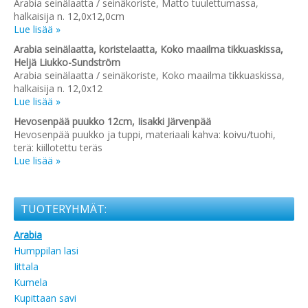
Arabia seinälaatta / seinäkoriste, Matto tuulettumassa,
halkaisija n. 12,0x12,0cm
Lue lisää »
Arabia seinälaatta, koristelaatta, Koko maailma tikkuaskissa,
Heljä Liukko-Sundström
Arabia seinälaatta / seinäkoriste, Koko maailma tikkuaskissa,
halkaisija n. 12,0x12
Lue lisää »
Hevosenpää puukko 12cm, Iisakki Järvenpää
Hevosenpää puukko ja tuppi, materiaali kahva: koivu/tuohi,
terä: kiillotettu teräs
Lue lisää »
TUOTERYHMÄT:
Arabia
Humppilan lasi
Iittala
Kumela
Kupittaan savi