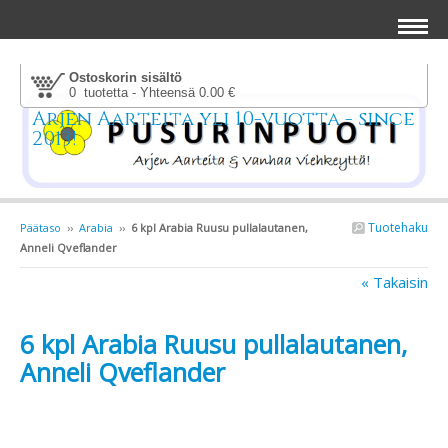
Ostoskorin sisältö
0 tuotetta - Yhteensä 0.00 €
Arjen Aarteita yli 10-vuotta - since
2013!
Tuotehaku
Päätaso
››
Arabia
››
6 kpl Arabia Ruusu pullalautanen,
Anneli Qveflander
« Takaisin
6 kpl Arabia Ruusu pullalautanen,
Anneli Qveflander