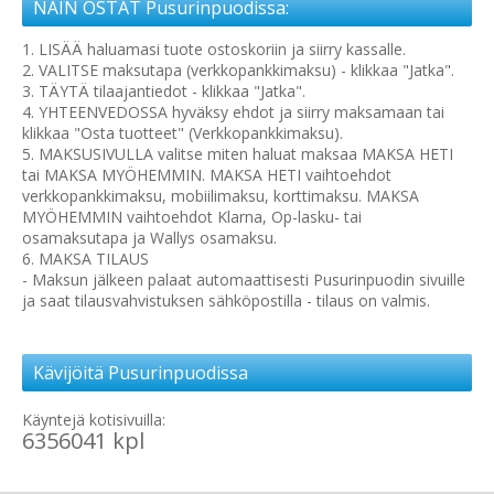
NÄIN OSTAT Pusurinpuodissa:
1. LISÄÄ haluamasi tuote ostoskoriin ja siirry kassalle.
2. VALITSE maksutapa (verkkopankkimaksu) - klikkaa "Jatka".
3. TÄYTÄ tilaajantiedot - klikkaa "Jatka".
4. YHTEENVEDOSSA hyväksy ehdot ja siirry maksamaan tai
klikkaa "Osta tuotteet" (Verkkopankkimaksu).
5. MAKSUSIVULLA valitse miten haluat maksaa MAKSA HETI
tai MAKSA MYÖHEMMIN. MAKSA HETI vaihtoehdot
verkkopankkimaksu, mobiilimaksu, korttimaksu. MAKSA
MYÖHEMMIN vaihtoehdot Klarna, Op-lasku- tai
osamaksutapa ja Wallys osamaksu.
6. MAKSA TILAUS
- Maksun jälkeen palaat automaattisesti Pusurinpuodin sivuille
ja saat tilausvahvistuksen sähköpostilla - tilaus on valmis.
Kävijöitä Pusurinpuodissa
Käyntejä kotisivuilla:
6356041 kpl