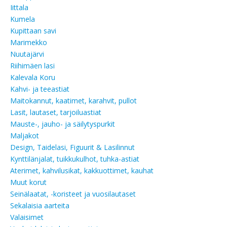
Iittala
Kumela
Kupittaan savi
Marimekko
Nuutajärvi
Riihimäen lasi
Kalevala Koru
Kahvi- ja teeastiat
Maitokannut, kaatimet, karahvit, pullot
Lasit, lautaset, tarjoiluastiat
Mauste-, jauho- ja säilytyspurkit
Maljakot
Design, Taidelasi, Figuurit & Lasilinnut
Kynttilänjalat, tuikkukulhot, tuhka-astiat
Aterimet, kahvilusikat, kakkuottimet, kauhat
Muut korut
Seinälaatat, -koristeet ja vuosilautaset
Sekalaisia aarteita
Valaisimet