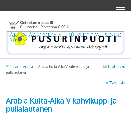
Ostoskorin sisältö
0 tuotetta - Yhteensä 0.00 €
Arjen Aarteita yli 10-vuotta - since
2013!
Tuotehaku
Päätaso
››
Arabia
››
Arabia Kulta-Aika V kahvikuppi ja
pullalautanen
« Takaisin
Arabia Kulta-Aika V kahvikuppi ja
pullalautanen