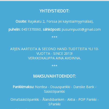
YHTEYSTIEDOT:
Osoite:
Rajakatu 2, Forssa (ei käyntiä/myymälää),
p
uhelin:
0451370060,
s
ähköposti:
pusurinpuoti@gmail.com
***
ARJEN AARTEITA & SECOND HAND-TUOTTEITA YLI 10-
VUOTTA - SINCE 2013!
VERKKOKAUPPA AINA AVOINNA.
***
MAKSUVAIHTOEHDOT:
Pankkimaksu:
Nordea - Osuuspankki - Danske Bank -
Säästöpankki
OmaSäästöpankki - Ålandsbanken - Aktia - POP Pankki -
SPankki