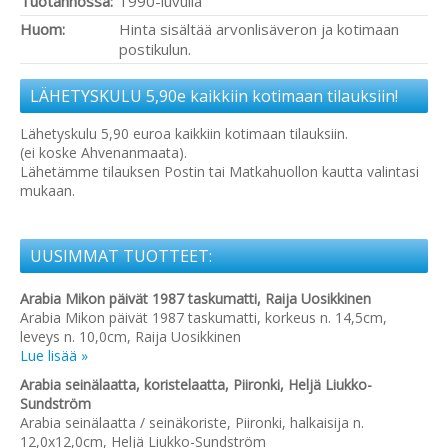
Tuotannossa:
1990-luvulla
Huom:
Hinta sisältää arvonlisäveron ja kotimaan
postikulun.
LÄHETYSKULU 5,90e kaikkiin kotimaan tilauksiin!
Lähetyskulu 5,90 euroa kaikkiin kotimaan tilauksiin.
(ei koske Ahvenanmaata).
Lähetämme tilauksen Postin tai Matkahuollon kautta valintasi
mukaan.
UUSIMMAT TUOTTEET:
Arabia Mikon päivät 1987 taskumatti, Raija Uosikkinen
Arabia Mikon päivät 1987 taskumatti, korkeus n. 14,5cm,
leveys n. 10,0cm, Raija Uosikkinen
Lue lisää »
Arabia seinälaatta, koristelaatta, Piironki, Heljä Liukko-
Sundström
Arabia seinälaatta / seinäkoriste, Piironki, halkaisija n.
12,0x12,0cm, Heljä Liukko-Sundström