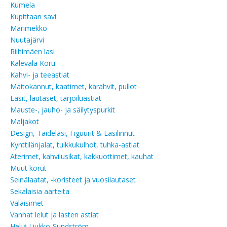
Kumela
Kupittaan savi
Marimekko
Nuutajärvi
Riihimäen lasi
Kalevala Koru
Kahvi- ja teeastiat
Maitokannut, kaatimet, karahvit, pullot
Lasit, lautaset, tarjoiluastiat
Mauste-, jauho- ja säilytyspurkit
Maljakot
Design, Taidelasi, Figuurit & Lasilinnut
Kynttilänjalat, tuikkukulhot, tuhka-astiat
Aterimet, kahvilusikat, kakkuottimet, kauhat
Muut korut
Seinälaatat, -koristeet ja vuosilautaset
Sekalaisia aarteita
Valaisimet
Vanhat lelut ja lasten astiat
Heljä Liukko-Sundström