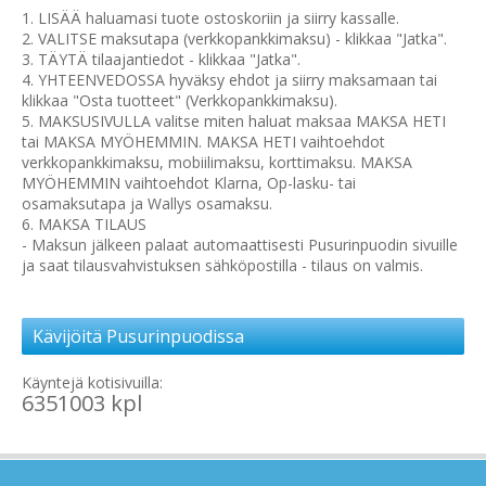
1. LISÄÄ haluamasi tuote ostoskoriin ja siirry kassalle.
2. VALITSE maksutapa (verkkopankkimaksu) - klikkaa "Jatka".
3. TÄYTÄ tilaajantiedot - klikkaa "Jatka".
4. YHTEENVEDOSSA hyväksy ehdot ja siirry maksamaan tai
klikkaa "Osta tuotteet" (Verkkopankkimaksu).
5. MAKSUSIVULLA valitse miten haluat maksaa MAKSA HETI
tai MAKSA MYÖHEMMIN. MAKSA HETI vaihtoehdot
verkkopankkimaksu, mobiilimaksu, korttimaksu. MAKSA
MYÖHEMMIN vaihtoehdot Klarna, Op-lasku- tai
osamaksutapa ja Wallys osamaksu.
6. MAKSA TILAUS
- Maksun jälkeen palaat automaattisesti Pusurinpuodin sivuille
ja saat tilausvahvistuksen sähköpostilla - tilaus on valmis.
Kävijöitä Pusurinpuodissa
Käyntejä kotisivuilla:
6351003 kpl