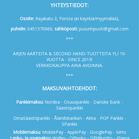
YHTEYSTIEDOT:
Osoite:
Rajakatu 2, Forssa (ei käyntiä/myymälää),
p
uhelin:
0451370060,
s
ähköposti:
pusurinpuoti@gmail.com
***
ARJEN AARTEITA & SECOND HAND-TUOTTEITA YLI 10-
VUOTTA - SINCE 2013!
VERKKOKAUPPA AINA AVOINNA.
***
MAKSUVAIHTOEHDOT:
Pankkimaksu:
Nordea - Osuuspankki - Danske Bank -
Säästöpankki
OmaSäästöpankki - Ålandsbanken - Aktia - POP Pankki -
SPankki
Mobilemaksu:
MobilePay - ApplePay - GooglePay - Siirto
Lasku- ja osamaksu:
Walley - OPlasku - OPtililuotto - Klarna