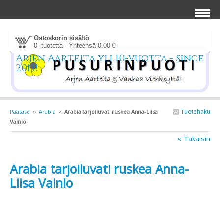
Ostoskorin sisältö
0 tuotetta - Yhteensä 0.00 €
Arjen Aarteita yli 10-vuotta - since
2013!
Tuotehaku
Päätaso
››
Arabia
››
Arabia tarjoiluvati ruskea Anna-Liisa
Vainio
« Takaisin
Arabia tarjoiluvati ruskea Anna-
Liisa Vainio