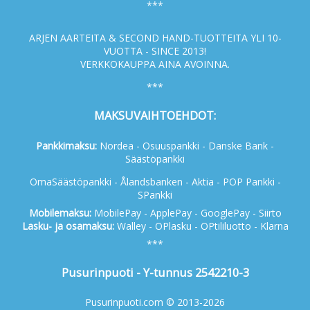
***
ARJEN AARTEITA & SECOND HAND-TUOTTEITA YLI 10-
VUOTTA - SINCE 2013!
VERKKOKAUPPA AINA AVOINNA.
***
MAKSUVAIHTOEHDOT:
Pankkimaksu:
Nordea - Osuuspankki - Danske Bank -
Säästöpankki
OmaSäästöpankki - Ålandsbanken - Aktia - POP Pankki -
SPankki
Mobilemaksu:
MobilePay - ApplePay - GooglePay - Siirto
Lasku- ja osamaksu:
Walley - OPlasku - OPtililuotto - Klarna
***
Pusurinpuoti - Y-tunnus 2542210-3
Pusurinpuoti.com © 2013-2026