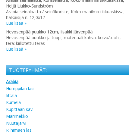
Arabia seinälaatta, koristelaatta, Koko maailma tikkuaskissa,
Heljä Liukko-Sundström
Arabia seinälaatta / seinäkoriste, Koko maailma tikkuaskissa,
halkaisija n. 12,0x12
Lue lisää »
Hevosenpää puukko 12cm, Iisakki Järvenpää
Hevosenpää puukko ja tuppi, materiaali kahva: koivu/tuohi,
terä: kiillotettu teräs
Lue lisää »
TUOTERYHMÄT:
Arabia
Humppilan lasi
Iittala
Kumela
Kupittaan savi
Marimekko
Nuutajärvi
Riihimäen lasi