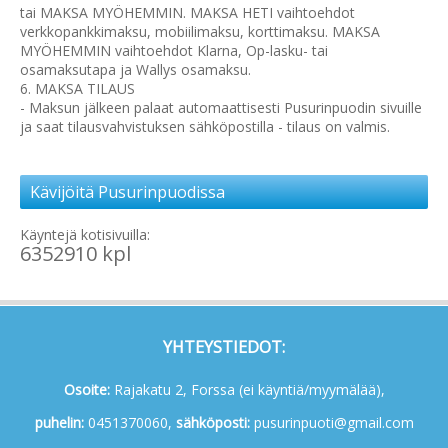
tai MAKSA MYÖHEMMIN. MAKSA HETI vaihtoehdot
verkkopankkimaksu, mobiilimaksu, korttimaksu. MAKSA
MYÖHEMMIN vaihtoehdot Klarna, Op-lasku- tai
osamaksutapa ja Wallys osamaksu.
6. MAKSA TILAUS
- Maksun jälkeen palaat automaattisesti Pusurinpuodin sivuille
ja saat tilausvahvistuksen sähköpostilla - tilaus on valmis.
Kävijöitä Pusurinpuodissa
Käyntejä kotisivuilla:
6352910 kpl
YHTEYSTIEDOT:
Osoite:
Rajakatu 2, Forssa (ei käyntiä/myymälää),
p
uhelin:
0451370060,
s
ähköposti:
pusurinpuoti@gmail.com