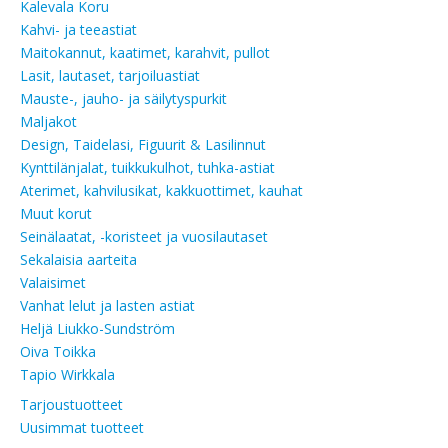
Kalevala Koru
Kahvi- ja teeastiat
Maitokannut, kaatimet, karahvit, pullot
Lasit, lautaset, tarjoiluastiat
Mauste-, jauho- ja säilytyspurkit
Maljakot
Design, Taidelasi, Figuurit & Lasilinnut
Kynttilänjalat, tuikkukulhot, tuhka-astiat
Aterimet, kahvilusikat, kakkuottimet, kauhat
Muut korut
Seinälaatat, -koristeet ja vuosilautaset
Sekalaisia aarteita
Valaisimet
Vanhat lelut ja lasten astiat
Heljä Liukko-Sundström
Oiva Toikka
Tapio Wirkkala
Tarjoustuotteet
Uusimmat tuotteet