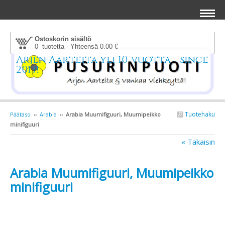
Ostoskorin sisältö
0 tuotetta - Yhteensä 0.00 €
Arjen Aarteita yli 10-vuotta - since
2013!
Tuotehaku
Päätaso
››
Arabia
››
Arabia Muumifiguuri, Muumipeikko
minifiguuri
« Takaisin
Arabia Muumifiguuri, Muumipeikko
minifiguuri