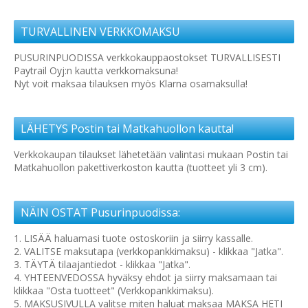
TURVALLINEN VERKKOMAKSU
PUSURINPUODISSA verkkokauppaostokset TURVALLISESTI
Paytrail Oyj:n kautta verkkomaksuna!
Nyt voit maksaa tilauksen myös Klarna osamaksulla!
LÄHETYS Postin tai Matkahuollon kautta!
Verkkokaupan tilaukset lähetetään valintasi mukaan Postin tai
Matkahuollon pakettiverkoston kautta (tuotteet yli 3 cm).
NÄIN OSTAT Pusurinpuodissa:
1. LISÄÄ haluamasi tuote ostoskoriin ja siirry kassalle.
2. VALITSE maksutapa (verkkopankkimaksu) - klikkaa "Jatka".
3. TÄYTÄ tilaajantiedot - klikkaa "Jatka".
4. YHTEENVEDOSSA hyväksy ehdot ja siirry maksamaan tai
klikkaa "Osta tuotteet" (Verkkopankkimaksu).
5. MAKSUSIVULLA valitse miten haluat maksaa MAKSA HETI