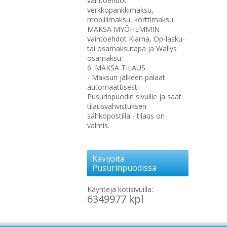
vaihtoehdot
verkkopankkimaksu,
mobiilimaksu, korttimaksu.
MAKSA MYÖHEMMIN
vaihtoehdot Klarna, Op-lasku-
tai osamaksutapa ja Wallys
osamaksu.
6. MAKSA TILAUS
- Maksun jälkeen palaat
automaattisesti
Pusurinpuodin sivuille ja saat
tilausvahvistuksen
sähköpostilla - tilaus on
valmis.
Kävijöitä
Pusurinpuodissa
Käyntejä kotisivuilla:
6349977 kpl