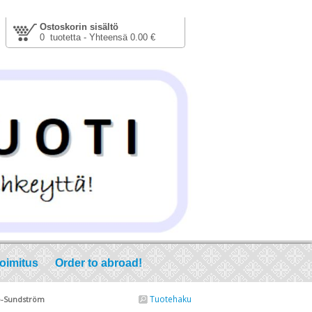
Ostoskorin sisältö
0 tuotetta - Yhteensä 0.00 €
toimitus
Order to abroad!
Tuotehaku
kko-Sundström