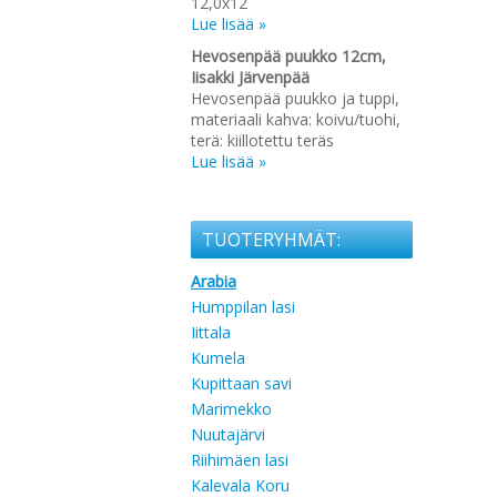
12,0x12
Lue lisää »
Hevosenpää puukko 12cm,
Iisakki Järvenpää
Hevosenpää puukko ja tuppi,
materiaali kahva: koivu/tuohi,
terä: kiillotettu teräs
Lue lisää »
TUOTERYHMÄT:
Arabia
Humppilan lasi
Iittala
Kumela
Kupittaan savi
Marimekko
Nuutajärvi
Riihimäen lasi
Kalevala Koru