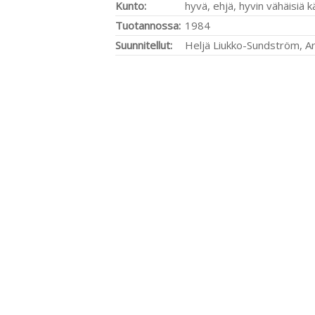
Kunto:
hyvä, ehjä, hyvin vähäisiä k
Tuotannossa:
1984
Suunnitellut:
Heljä Liukko-Sundström, A