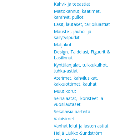
Kahvi- ja teeastiat
Maitokannut, kaatimet,
karahvit, pullot
Lasit, lautaset, tarjoiluastiat
Mauste-, jauho- ja
säilytyspurkit
Maljakot
Design, Taidelasi, Figuurit &
Lasilinnut
Kynttilänjalat, tuikkukulhot,
tuhka-astiat
Aterimet, kahvilusikat,
kakkuottimet, kauhat
Muut korut
Seinälaatat, -koristeet ja
vuosilautaset
Sekalaisia aarteita
Valaisimet
Vanhat lelut ja lasten astiat
Heljä Liukko-Sundström