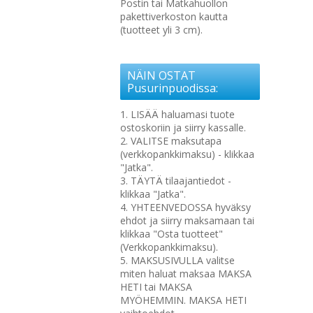
Postin tai Matkahuollon
pakettiverkoston kautta
(tuotteet yli 3 cm).
NÄIN OSTAT
Pusurinpuodissa:
1. LISÄÄ haluamasi tuote
ostoskoriin ja siirry kassalle.
2. VALITSE maksutapa
(verkkopankkimaksu) - klikkaa
"Jatka".
3. TÄYTÄ tilaajantiedot -
klikkaa "Jatka".
4. YHTEENVEDOSSA hyväksy
ehdot ja siirry maksamaan tai
klikkaa "Osta tuotteet"
(Verkkopankkimaksu).
5. MAKSUSIVULLA valitse
miten haluat maksaa MAKSA
HETI tai MAKSA
MYÖHEMMIN. MAKSA HETI