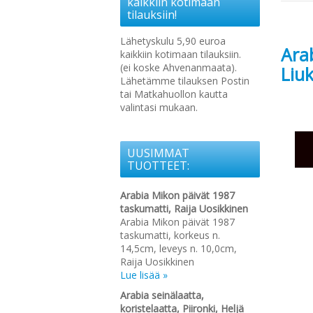
kaikkiin kotimaan
tilauksiin!
Lähetyskulu 5,90 euroa
Arab
kaikkiin kotimaan tilauksiin.
(ei koske Ahvenanmaata).
Liu
Lähetämme tilauksen Postin
tai Matkahuollon kautta
valintasi mukaan.
UUSIMMAT
TUOTTEET:
Arabia Mikon päivät 1987
taskumatti, Raija Uosikkinen
Arabia Mikon päivät 1987
taskumatti, korkeus n.
14,5cm, leveys n. 10,0cm,
Raija Uosikkinen
Lue lisää »
Arabia seinälaatta,
koristelaatta, Piironki, Heljä