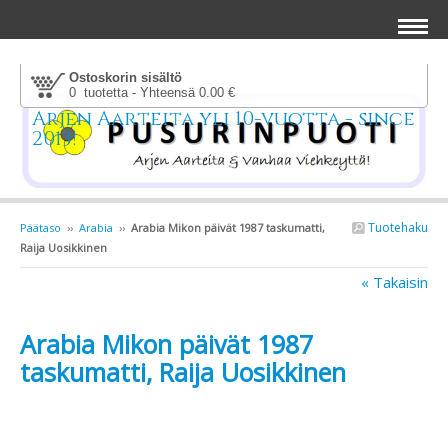
Ostoskorin sisältö
0 tuotetta - Yhteensä 0.00 €
Arjen Aarteita yli 10-vuotta - since
2013!
Tuotehaku
Päätaso
››
Arabia
››
Arabia Mikon päivät 1987 taskumatti,
Raija Uosikkinen
« Takaisin
Arabia Mikon päivät 1987
taskumatti, Raija Uosikkinen