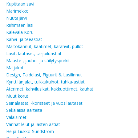
Kupittaan savi
Marimekko
Nuutajärvi
Riihimäen lasi
Kalevala Koru
Kahvi- ja teeastiat
Maitokannut, kaatimet, karahvit, pullot
Lasit, lautaset, tarjoiluastiat
Mauste-, jauho- ja säilytyspurkit
Maljakot
Design, Taidelasi, Figuurit & Lasilinnut
Kynttilänjalat, tuikkukulhot, tuhka-astiat
Aterimet, kahvilusikat, kakkuottimet, kauhat
Muut korut
Seinälaatat, -koristeet ja vuosilautaset
Sekalaisia aarteita
Valaisimet
Vanhat lelut ja lasten astiat
Heljä Liukko-Sundström