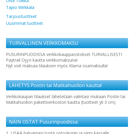
Oiva Toikka
Tapio Wirkkala
Tarjoustuotteet
Uusimmat tuotteet
TURVALLINEN VERKKOMAKSU
PUSURINPUODISSA verkkokauppaostokset TURVALLISESTI
Paytrail Oyj:n kautta verkkomaksuna!
Nyt voit maksaa tilauksen myös Klarna osamaksulla!
LÄHETYS Postin tai Matkahuollon kautta!
Verkkokaupan tilaukset lähetetään valintasi mukaan Postin tai
Matkahuollon pakettiverkoston kautta (tuotteet yli 3 cm).
NÄIN OSTAT Pusurinpuodissa:
1. LISÄÄ haluamasi tuote ostoskoriin ja siirry kassalle.