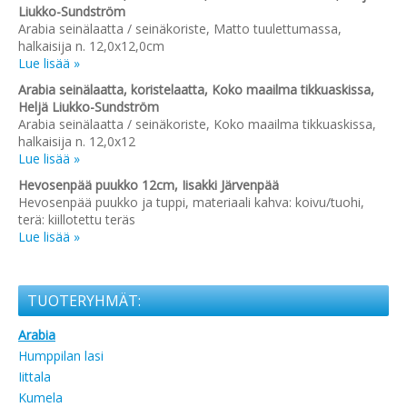
Liukko-Sundström
Arabia seinälaatta / seinäkoriste, Matto tuulettumassa,
halkaisija n. 12,0x12,0cm
Lue lisää »
Arabia seinälaatta, koristelaatta, Koko maailma tikkuaskissa,
Heljä Liukko-Sundström
Arabia seinälaatta / seinäkoriste, Koko maailma tikkuaskissa,
halkaisija n. 12,0x12
Lue lisää »
Hevosenpää puukko 12cm, Iisakki Järvenpää
Hevosenpää puukko ja tuppi, materiaali kahva: koivu/tuohi,
terä: kiillotettu teräs
Lue lisää »
TUOTERYHMÄT:
Arabia
Humppilan lasi
Iittala
Kumela