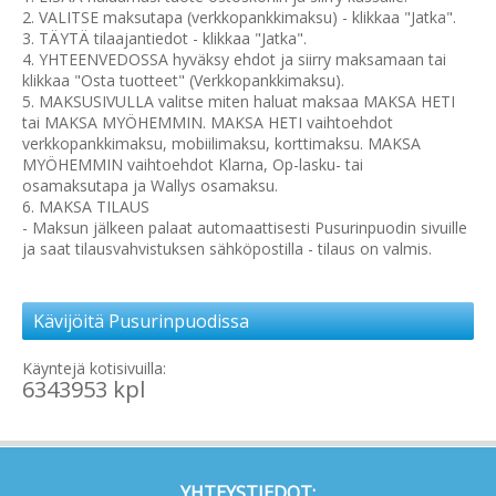
2. VALITSE maksutapa (verkkopankkimaksu) - klikkaa "Jatka".
3. TÄYTÄ tilaajantiedot - klikkaa "Jatka".
4. YHTEENVEDOSSA hyväksy ehdot ja siirry maksamaan tai
klikkaa "Osta tuotteet" (Verkkopankkimaksu).
5. MAKSUSIVULLA valitse miten haluat maksaa MAKSA HETI
tai MAKSA MYÖHEMMIN. MAKSA HETI vaihtoehdot
verkkopankkimaksu, mobiilimaksu, korttimaksu. MAKSA
MYÖHEMMIN vaihtoehdot Klarna, Op-lasku- tai
osamaksutapa ja Wallys osamaksu.
6. MAKSA TILAUS
- Maksun jälkeen palaat automaattisesti Pusurinpuodin sivuille
ja saat tilausvahvistuksen sähköpostilla - tilaus on valmis.
Kävijöitä Pusurinpuodissa
Käyntejä kotisivuilla:
6343953 kpl
YHTEYSTIEDOT: