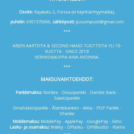
Osoite:
Rajakatu 2, Forssa (ei käyntiä/myymälää),
p
uhelin:
0451370060,
s
ähköposti:
pusurinpuoti@gmail.com
***
ARJEN AARTEITA & SECOND HAND-TUOTTEITA YLI 10-
VUOTTA - SINCE 2013!
VERKKOKAUPPA AINA AVOINNA.
***
MAKSUVAIHTOEHDOT:
Pankkimaksu:
Nordea - Osuuspankki - Danske Bank -
Säästöpankki
OmaSäästöpankki - Ålandsbanken - Aktia - POP Pankki -
SPankki
Mobilemaksu:
MobilePay - ApplePay - GooglePay - Siirto
Lasku- ja osamaksu:
Walley - OPlasku - OPtililuotto - Klarna