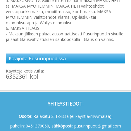
5. MAKSUSIVULLA valitse miten haluat maksaa MAKSA HETI
tai MAKSA MYÖHEMMIN. MAKSA HETI vaihtoehdot
verkkopankkimaksu, mobiilimaksu, korttimaksu. MAKSA
MYÖHEMMIN vaihtoehdot Klarna, Op-lasku- tai
osamaksutapa ja Wallys osamaksu.
6. MAKSA TILAUS
- Maksun jälkeen palaat automaattisesti Pusurinpuodin sivuille
ja saat tilausvahvistuksen sähköpostilla - tilaus on valmis.
Kävijöitä Pusurinpuodissa
Käyntejä kotisivuilla:
6352361 kpl
YHTEYSTIEDOT:
Osoite:
Rajakatu 2, Forssa (ei käyntiä/myymälää),
p
uhelin:
0451370060,
s
ähköposti:
pusurinpuoti@gmail.com