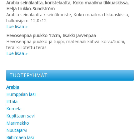
Arabia seinälaatta, koristelaatta, Koko maailma tikkuaskissa,
Heljä Liukko-Sundström
Arabia seinälaatta / seinäkoriste, Koko maailma tikkuaskissa,
halkaisija n. 12,0x12
Lue lisää »
Hevosenpää puukko 12cm, Iisakki Järvenpää
Hevosenpää puukko ja tuppi, materiaali kahva: koivu/tuohi,
terä: kiillotettu teräs
Lue lisää »
TUOTERYHMÄT:
Arabia
Humppilan lasi
Iittala
Kumela
Kupittaan savi
Marimekko
Nuutajärvi
Riihimäen lasi