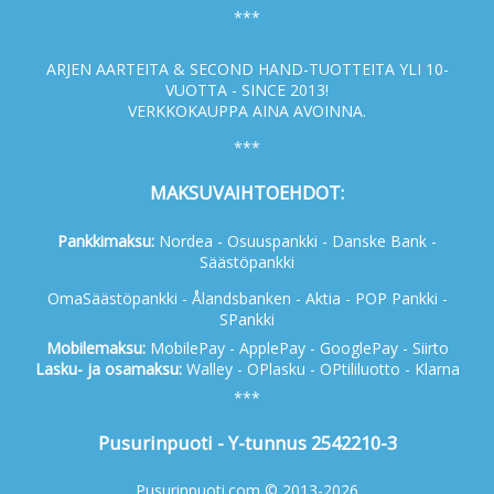
***
ARJEN AARTEITA & SECOND HAND-TUOTTEITA YLI 10-
VUOTTA - SINCE 2013!
VERKKOKAUPPA AINA AVOINNA.
***
MAKSUVAIHTOEHDOT:
Pankkimaksu:
Nordea - Osuuspankki - Danske Bank -
Säästöpankki
OmaSäästöpankki - Ålandsbanken - Aktia - POP Pankki -
SPankki
Mobilemaksu:
MobilePay - ApplePay - GooglePay - Siirto
Lasku- ja osamaksu:
Walley - OPlasku - OPtililuotto - Klarna
***
Pusurinpuoti - Y-tunnus 2542210-3
Pusurinpuoti.com © 2013-2026