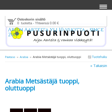
Ostoskorin sisältö
0 tuotetta - Yhteensä 0.00 €
Arjen Aarteita yli 10-vuotta - since
2013!
Tuotehaku
Päätaso
››
Arabia
››
Arabia Metsästäjä tuoppi, oluttuoppi
« Takaisin
Arabia Metsästäjä tuoppi,
oluttuoppi