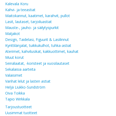
Kalevala Koru
Kahvi- ja teeastiat
Maitokannut, kaatimet, karahvit, pullot
Lasit, lautaset, tarjoiluastiat
Mauste-, jauho- ja säilytyspurkit
Maljakot
Design, Taidelasi, Figuurit & Lasilinnut
Kynttilänjalat, tuikkukulhot, tuhka-astiat
Aterimet, kahvilusikat, kakkuottimet, kauhat
Muut korut
Seinälaatat, -koristeet ja vuosilautaset
Sekalaisia aarteita
Valaisimet
Vanhat lelut ja lasten astiat
Heljä Liukko-Sundström
Oiva Toikka
Tapio Wirkkala
Tarjoustuotteet
Uusimmat tuotteet