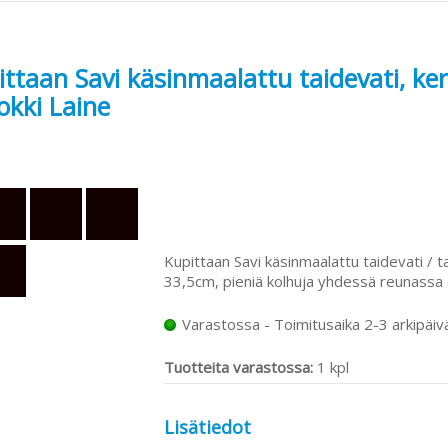
ittaan Savi käsinmaalattu taidevati, ke
okki Laine
Kupittaan Savi käsinmaalattu taidevati / ta
33,5cm, pieniä kolhuja yhdessä reunassa (
Varastossa - Toimitusaika 2-3 arkipäiv
Tuotteita varastossa:
1 kpl
Lisätiedot