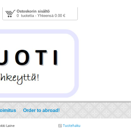
Ostoskorin sisältö
0 tuotetta - Yhteensä 0.00 €
toimitus
Order to abroad!
Tuotehaku
okki Laine