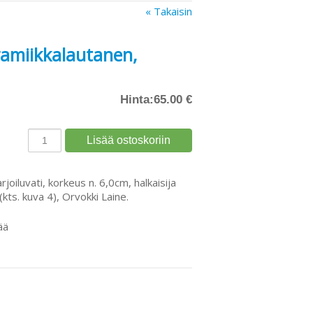
« Takaisin
ramiikkalautanen,
Hinta:
65.00 €
rjoiluvati, korkeus n. 6,0cm, halkaisija
kts. kuva 4), Orvokki Laine.
ää