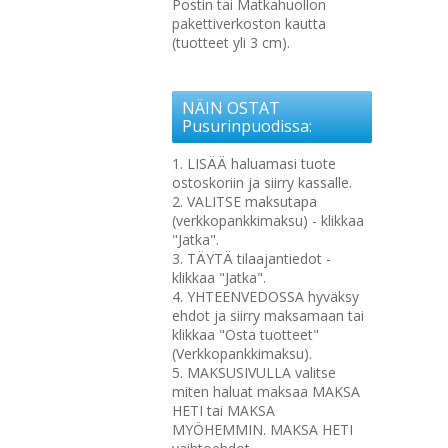
Postin tai Matkahuollon
pakettiverkoston kautta
(tuotteet yli 3 cm).
NÄIN OSTAT
Pusurinpuodissa:
1. LISÄÄ haluamasi tuote
ostoskoriin ja siirry kassalle.
2. VALITSE maksutapa
(verkkopankkimaksu) - klikkaa
"Jatka".
3. TÄYTÄ tilaajantiedot -
klikkaa "Jatka".
4. YHTEENVEDOSSA hyväksy
ehdot ja siirry maksamaan tai
klikkaa "Osta tuotteet"
(Verkkopankkimaksu).
5. MAKSUSIVULLA valitse
miten haluat maksaa MAKSA
HETI tai MAKSA
MYÖHEMMIN. MAKSA HETI