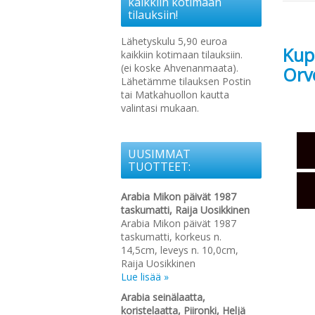
kaikkiin kotimaan
tilauksiin!
Lähetyskulu 5,90 euroa
Kup
kaikkiin kotimaan tilauksiin.
(ei koske Ahvenanmaata).
Orv
Lähetämme tilauksen Postin
tai Matkahuollon kautta
valintasi mukaan.
UUSIMMAT
TUOTTEET:
Arabia Mikon päivät 1987
taskumatti, Raija Uosikkinen
Arabia Mikon päivät 1987
taskumatti, korkeus n.
14,5cm, leveys n. 10,0cm,
Raija Uosikkinen
Lue lisää »
Arabia seinälaatta,
koristelaatta, Piironki, Heljä