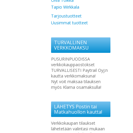
Oiva Toikka
Tapio Wirkkala
Tarjoustuotteet
Uusimmat tuotteet
TURVALLINEN
VERKKOMAKSU
PUSURINPUODISSA
verkkokauppaostokset
TURVALLISESTI Paytrail Oyj:n
kautta verkkomaksuna!
Nyt voit maksaa tilauksen
myös Klarna osamaksulla!
LÄHETYS Postin tai
Matkahuollon kautta!
Verkkokaupan tilaukset
lähetetään valintasi mukaan