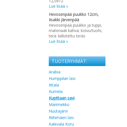
12,0x12
Lue lisää »
Hevosenpää puukko 12cm,
Iisakki Järvenpää
Hevosenpää puukko ja tuppi,
materiaali kahva: koivu/tuohi,
terä: kiillotettu teräs
Lue lisää »
TUOTERYHMÄT:
Arabia
Humppilan lasi
Iittala
Kumela
Kupittaan savi
Marimekko
Nuutajärvi
Riihimäen lasi
Kalevala Koru