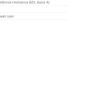
yhdessä reunassa (kts. kuva 4)
taan savi