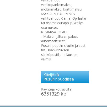
vaihtoehdot
verkkopankkimaksu,
mobiilimaksu, korttimaksu.
MAKSA MYÖHEMMIN
vaihtoehdot Klarna, Op-lasku-
tai osamaksutapa ja Wallys
osamaksu.
6. MAKSA TILAUS
- Maksun jälkeen palaat
automaattisesti
Pusurinpuodin sivuille ja saat
tilausvahvistuksen
sähköpostilla - tilaus on
valmis.
Kävijöitä
Pusurinpuodissa
Käyntejä kotisivuilla:
6351329 kpl