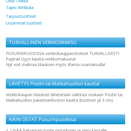
Oiva Toikka
Tapio Wirkkala
Tarjoustuotteet
Uusimmat tuotteet
TURVALLINEN VERKKOMAKSU
PUSURINPUODISSA verkkokauppaostokset TURVALLISESTI
Paytrail Oyj:n kautta verkkomaksuna!
Nyt voit maksaa tilauksen myös Klarna osamaksulla!
LÄHETYS Postin tai Matkahuollon kautta!
Verkkokaupan tilaukset lähetetään valintasi mukaan Postin tai
Matkahuollon pakettiverkoston kautta (tuotteet yli 3 cm).
NÄIN OSTAT Pusurinpuodissa:
1. LISÄÄ haluamasi tuote ostoskoriin ja siirry kassalle.