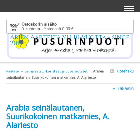
Ostoskorin sisältö
0 tuotetta - Yhteensä 0.00 €
Arjen Aarteita yli 10-vuotta - since
2013!
Tuotehaku
Päätaso
››
Seinälaatat, -koristeet ja vuosilautaset
››
Arabia
seinälautanen, Suurikokoinen matkamies, A. Alariesto
« Takaisin
Arabia seinälautanen,
Suurikokoinen matkamies, A.
Alariesto