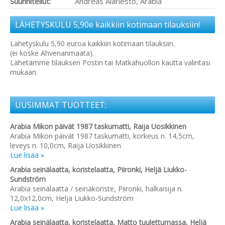
Suunnitellut:
Andreas Alariesto, Arabia
LÄHETYSKULU 5,90e kaikkiin kotimaan tilauksiin!
Lähetyskulu 5,90 euroa kaikkiin kotimaan tilauksiin.
(ei koske Ahvenanmaata).
Lähetämme tilauksen Postin tai Matkahuollon kautta valintasi
mukaan.
UUSIMMAT TUOTTEET:
Arabia Mikon päivät 1987 taskumatti, Raija Uosikkinen
Arabia Mikon päivät 1987 taskumatti, korkeus n. 14,5cm,
leveys n. 10,0cm, Raija Uosikkinen
Lue lisää »
Arabia seinälaatta, koristelaatta, Piironki, Heljä Liukko-
Sundström
Arabia seinälaatta / seinäkoriste, Piironki, halkaisija n.
12,0x12,0cm, Heljä Liukko-Sundström
Lue lisää »
Arabia seinälaatta, koristelaatta, Matto tuulettumassa, Heljä