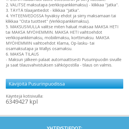
2. VALITSE maksutapa (verkkopankkimaksu) - klikkaa "Jatka".
3. TÄYTÄ tilaajantiedot - klikkaa "Jatka".
4. YHTEENVEDOSSA hyväksy ehdot ja siirry maksamaan tai
klikkaa "Osta tuotteet" (Verkkopankkimaksu).
5. MAKSUSIVULLA valitse miten haluat maksaa MAKSA HETI
tai MAKSA MYÖHEMMIN. MAKSA HETI vaihtoehdot
verkkopankkimaksu, mobiilimaksu, korttimaksu. MAKSA
MYÖHEMMIN vaihtoehdot Klarna, Op-lasku- tai
osamaksutapa ja Wallys osamaksu.
6. MAKSA TILAUS
- Maksun jälkeen palaat automaattisesti Pusurinpuodin sivuille
ja saat tilausvahvistuksen sähköpostilla - tilaus on valmis.
Kävijöitä Pusurinpuodissa
Käyntejä kotisivuilla:
6349427 kpl
YHTEYSTIEDOT: