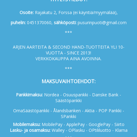
Osoite:
Rajakatu 2, Forssa (ei käyntiä/myymälää),
p
uhelin:
0451370060,
s
ähköposti:
pusurinpuoti@gmail.com
***
ARJEN AARTEITA & SECOND HAND-TUOTTEITA YLI 10-
VUOTTA - SINCE 2013!
VERKKOKAUPPA AINA AVOINNA.
***
MAKSUVAIHTOEHDOT:
Pankkimaksu:
Nordea - Osuuspankki - Danske Bank -
Säästöpankki
OmaSäästöpankki - Ålandsbanken - Aktia - POP Pankki -
SPankki
Mobilemaksu:
MobilePay - ApplePay - GooglePay - Siirto
Lasku- ja osamaksu:
Walley - OPlasku - OPtililuotto - Klarna