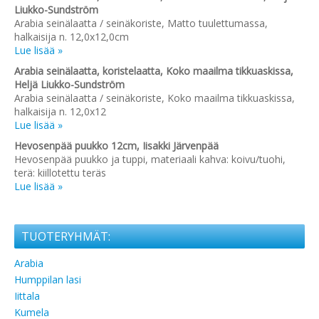
Liukko-Sundström
Arabia seinälaatta / seinäkoriste, Matto tuulettumassa,
halkaisija n. 12,0x12,0cm
Lue lisää »
Arabia seinälaatta, koristelaatta, Koko maailma tikkuaskissa,
Heljä Liukko-Sundström
Arabia seinälaatta / seinäkoriste, Koko maailma tikkuaskissa,
halkaisija n. 12,0x12
Lue lisää »
Hevosenpää puukko 12cm, Iisakki Järvenpää
Hevosenpää puukko ja tuppi, materiaali kahva: koivu/tuohi,
terä: kiillotettu teräs
Lue lisää »
TUOTERYHMÄT:
Arabia
Humppilan lasi
Iittala
Kumela