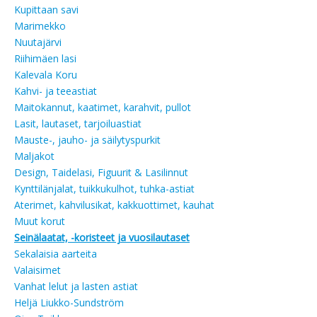
Kupittaan savi
Marimekko
Nuutajärvi
Riihimäen lasi
Kalevala Koru
Kahvi- ja teeastiat
Maitokannut, kaatimet, karahvit, pullot
Lasit, lautaset, tarjoiluastiat
Mauste-, jauho- ja säilytyspurkit
Maljakot
Design, Taidelasi, Figuurit & Lasilinnut
Kynttilänjalat, tuikkukulhot, tuhka-astiat
Aterimet, kahvilusikat, kakkuottimet, kauhat
Muut korut
Seinälaatat, -koristeet ja vuosilautaset
Sekalaisia aarteita
Valaisimet
Vanhat lelut ja lasten astiat
Heljä Liukko-Sundström