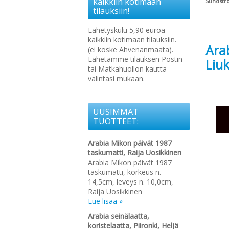
kaikkiin kotimaan
Sundstr
tilauksiin!
Lähetyskulu 5,90 euroa
kaikkiin kotimaan tilauksiin.
Arab
(ei koske Ahvenanmaata).
Lähetämme tilauksen Postin
Liu
tai Matkahuollon kautta
valintasi mukaan.
UUSIMMAT
TUOTTEET:
Arabia Mikon päivät 1987
taskumatti, Raija Uosikkinen
Arabia Mikon päivät 1987
taskumatti, korkeus n.
14,5cm, leveys n. 10,0cm,
Raija Uosikkinen
Lue lisää »
Arabia seinälaatta,
koristelaatta, Piironki, Heljä