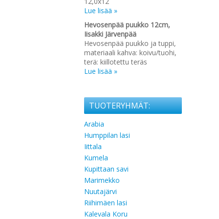
12,0x12
Lue lisää »
Hevosenpää puukko 12cm,
Iisakki Järvenpää
Hevosenpää puukko ja tuppi,
materiaali kahva: koivu/tuohi,
terä: kiillotettu teräs
Lue lisää »
TUOTERYHMÄT:
Arabia
Humppilan lasi
Iittala
Kumela
Kupittaan savi
Marimekko
Nuutajärvi
Riihimäen lasi
Kalevala Koru