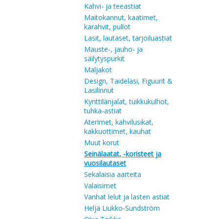
Kahvi- ja teeastiat
Maitokannut, kaatimet,
karahvit, pullot
Lasit, lautaset, tarjoiluastiat
Mauste-, jauho- ja
säilytyspurkit
Maljakot
Design, Taidelasi, Figuurit &
Lasilinnut
Kynttilänjalat, tuikkukulhot,
tuhka-astiat
Aterimet, kahvilusikat,
kakkuottimet, kauhat
Muut korut
Seinälaatat, -koristeet ja
vuosilautaset
Sekalaisia aarteita
Valaisimet
Vanhat lelut ja lasten astiat
Heljä Liukko-Sundström