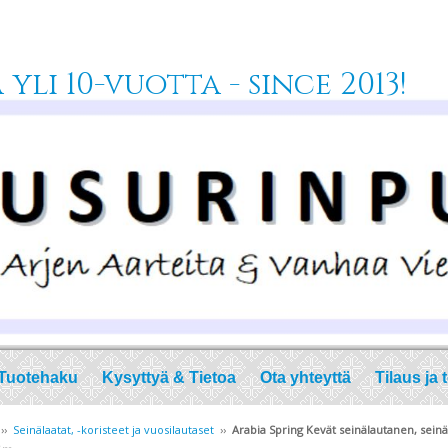
yli 10-vuotta - since 2013!
Tuotehaku
Kysyttyä & Tietoa
Ota yhteyttä
Tilaus ja 
››
Seinälaatat, -koristeet ja vuosilautaset
››
Arabia Spring Kevät seinälautanen, seinäk