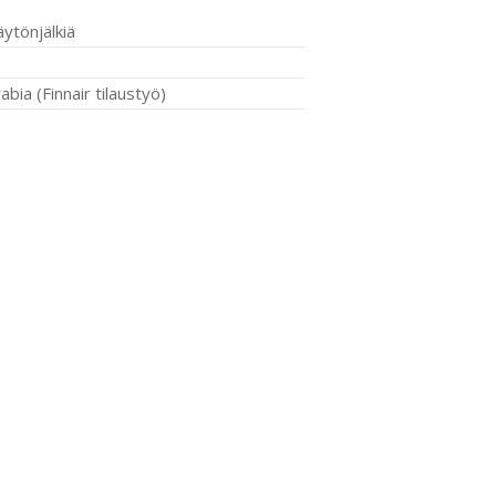
äytönjälkiä
bia (Finnair tilaustyö)