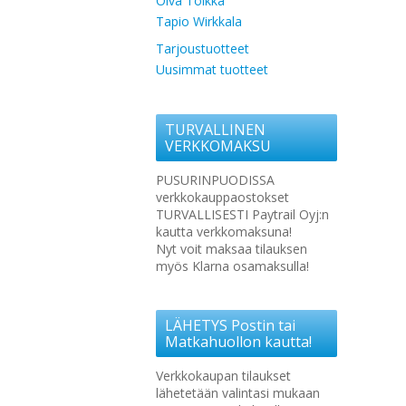
Oiva Toikka
Tapio Wirkkala
Tarjoustuotteet
Uusimmat tuotteet
TURVALLINEN
VERKKOMAKSU
PUSURINPUODISSA
verkkokauppaostokset
TURVALLISESTI Paytrail Oyj:n
kautta verkkomaksuna!
Nyt voit maksaa tilauksen
myös Klarna osamaksulla!
LÄHETYS Postin tai
Matkahuollon kautta!
Verkkokaupan tilaukset
lähetetään valintasi mukaan