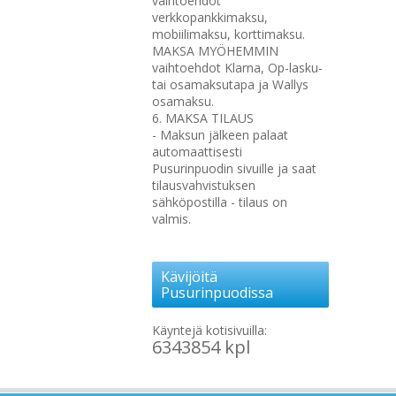
vaihtoehdot
verkkopankkimaksu,
mobiilimaksu, korttimaksu.
MAKSA MYÖHEMMIN
vaihtoehdot Klarna, Op-lasku-
tai osamaksutapa ja Wallys
osamaksu.
6. MAKSA TILAUS
- Maksun jälkeen palaat
automaattisesti
Pusurinpuodin sivuille ja saat
tilausvahvistuksen
sähköpostilla - tilaus on
valmis.
Kävijöitä
Pusurinpuodissa
Käyntejä kotisivuilla:
6343854 kpl