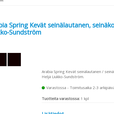
öm
ia Spring Kevät seinälautanen, seinäkor
kko-Sundström
Arabia Spring Kevät seinälautanen / seinäko
Heljä Liukko-Sundström.
Varastossa - Toimitusaika 2-3 arkipäiv
Tuotteita varastossa:
1 kpl
Lisätiedot