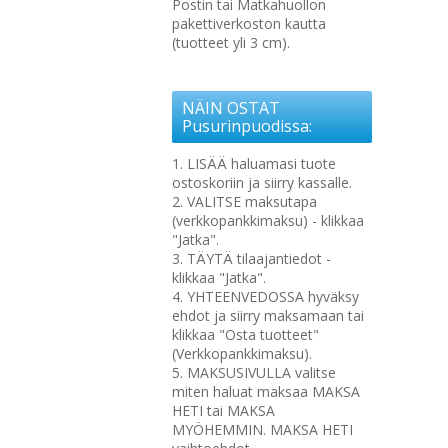
Postin tai Matkahuollon
pakettiverkoston kautta
(tuotteet yli 3 cm).
NÄIN OSTAT
Pusurinpuodissa:
1. LISÄÄ haluamasi tuote
ostoskoriin ja siirry kassalle.
2. VALITSE maksutapa
(verkkopankkimaksu) - klikkaa
"Jatka".
3. TÄYTÄ tilaajantiedot -
klikkaa "Jatka".
4. YHTEENVEDOSSA hyväksy
ehdot ja siirry maksamaan tai
klikkaa "Osta tuotteet"
(Verkkopankkimaksu).
5. MAKSUSIVULLA valitse
miten haluat maksaa MAKSA
HETI tai MAKSA
MYÖHEMMIN. MAKSA HETI