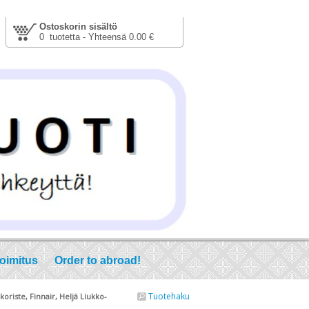
Ostoskorin sisältö
0 tuotetta - Yhteensä 0.00 €
toimitus
Order to abroad!
Tuotehaku
oriste, Finnair, Heljä Liukko-