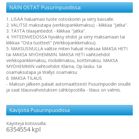
NÄIN OSTAT Pusurinpuodissa:
1. LISÄÄ haluamasi tuote ostoskoriin ja siirry kassalle.
2. VALITSE maksutapa (verkkopankkimaksu) - klikkaa "Jatka".
3. TÄYTÄ tilaajantiedot - klikkaa "Jatka".
4. YHTEENVEDOSSA hyväksy ehdot ja siirry maksamaan tai
klikkaa "Osta tuotteet" (Verkkopankkimaksu).
5. MAKSUSIVULLA valitse miten haluat maksaa MAKSA HETI
tai MAKSA MYÖHEMMIN. MAKSA HETI vaihtoehdot
verkkopankkimaksu, mobiilimaksu, korttimaksu. MAKSA
MYÖHEMMIN vaihtoehdot Klarna, Op-lasku- tai
osamaksutapa ja Wallys osamaksu.
6. MAKSA TILAUS
- Maksun jälkeen palaat automaattisesti Pusurinpuodin sivuille
ja saat tilausvahvistuksen sähköpostilla - tilaus on valmis.
Kävijöitä Pusurinpuodissa
Käyntejä kotisivuilla:
6354554 kpl