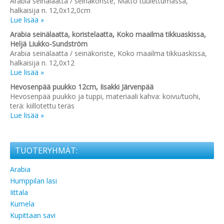
Arabia seinälaatta / seinäkoriste, Matto tuulettumassa,
halkaisija n. 12,0x12,0cm
Lue lisää »
Arabia seinälaatta, koristelaatta, Koko maailma tikkuaskissa,
Heljä Liukko-Sundström
Arabia seinälaatta / seinäkoriste, Koko maailma tikkuaskissa,
halkaisija n. 12,0x12
Lue lisää »
Hevosenpää puukko 12cm, Iisakki Järvenpää
Hevosenpää puukko ja tuppi, materiaali kahva: koivu/tuohi,
terä: kiillotettu teräs
Lue lisää »
TUOTERYHMÄT:
Arabia
Humppilan lasi
Iittala
Kumela
Kupittaan savi