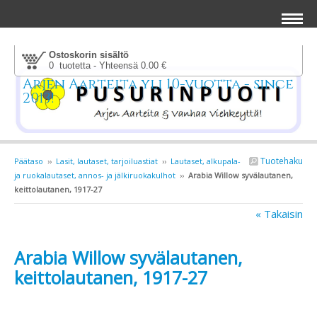
Ostoskorin sisältö
0 tuotetta - Yhteensä 0.00 €
Arjen Aarteita yli 10-vuotta - since
2013!
Tuotehaku
Päätaso
››
Lasit, lautaset, tarjoiluastiat
››
Lautaset, alkupala-
ja ruokalautaset, annos- ja jälkiruokakulhot
››
Arabia Willow syvälautanen,
keittolautanen, 1917-27
« Takaisin
Arabia Willow syvälautanen,
keittolautanen, 1917-27