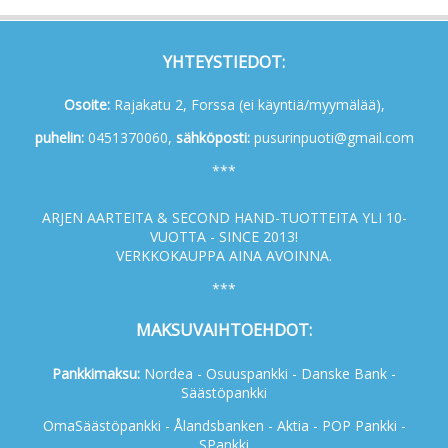
YHTEYSTIEDOT:
Osoite:
Rajakatu 2, Forssa (ei käyntiä/myymälää),
p
uhelin:
0451370060,
s
ähköposti:
pusurinpuoti@gmail.com
***
ARJEN AARTEITA & SECOND HAND-TUOTTEITA YLI 10-
VUOTTA - SINCE 2013!
VERKKOKAUPPA AINA AVOINNA.
***
MAKSUVAIHTOEHDOT:
Pankkimaksu:
Nordea - Osuuspankki - Danske Bank -
Säästöpankki
OmaSäästöpankki - Ålandsbanken - Aktia - POP Pankki -
SPankki