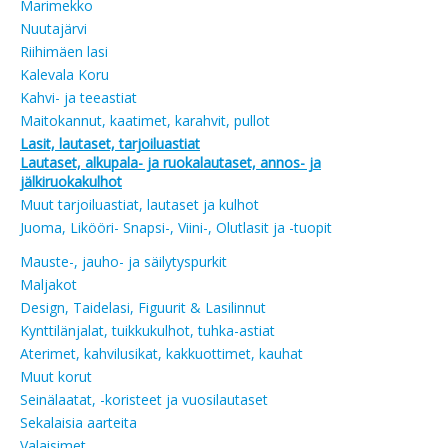
Marimekko
Nuutajärvi
Riihimäen lasi
Kalevala Koru
Kahvi- ja teeastiat
Maitokannut, kaatimet, karahvit, pullot
Lasit, lautaset, tarjoiluastiat
Lautaset, alkupala- ja ruokalautaset, annos- ja
jälkiruokakulhot
Muut tarjoiluastiat, lautaset ja kulhot
Juoma, Likööri- Snapsi-, Viini-, Olutlasit ja -tuopit
Mauste-, jauho- ja säilytyspurkit
Maljakot
Design, Taidelasi, Figuurit & Lasilinnut
Kynttilänjalat, tuikkukulhot, tuhka-astiat
Aterimet, kahvilusikat, kakkuottimet, kauhat
Muut korut
Seinälaatat, -koristeet ja vuosilautaset
Sekalaisia aarteita
Valaisimet