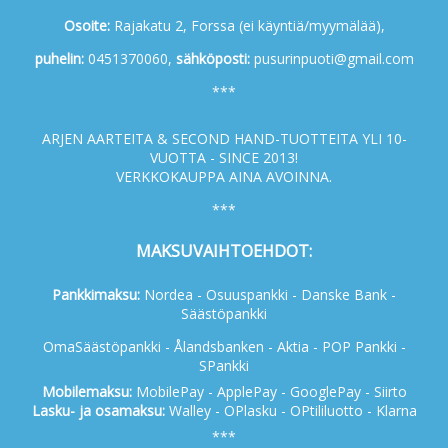
Osoite:
Rajakatu 2, Forssa (ei käyntiä/myymälää),
p
uhelin:
0451370060,
s
ähköposti:
pusurinpuoti@gmail.com
***
ARJEN AARTEITA & SECOND HAND-TUOTTEITA YLI 10-
VUOTTA - SINCE 2013!
VERKKOKAUPPA AINA AVOINNA.
***
MAKSUVAIHTOEHDOT:
Pankkimaksu:
Nordea - Osuuspankki - Danske Bank -
Säästöpankki
OmaSäästöpankki - Ålandsbanken - Aktia - POP Pankki -
SPankki
Mobilemaksu:
MobilePay - ApplePay - GooglePay - Siirto
Lasku- ja osamaksu:
Walley - OPlasku - OPtililuotto - Klarna
***