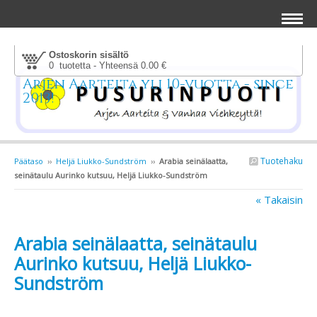
Ostoskorin sisältö
0 tuotetta - Yhteensä 0.00 €
Arjen Aarteita yli 10-vuotta - since
2013!
Tuotehaku
Päätaso
››
Heljä Liukko-Sundström
››
Arabia seinälaatta,
seinätaulu Aurinko kutsuu, Heljä Liukko-Sundström
« Takaisin
Arabia seinälaatta, seinätaulu
Aurinko kutsuu, Heljä Liukko-
Sundström