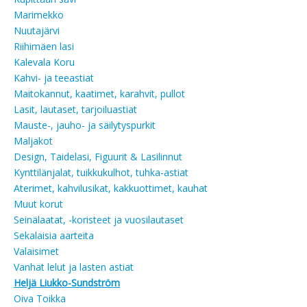
Marimekko
Nuutajärvi
Riihimäen lasi
Kalevala Koru
Kahvi- ja teeastiat
Maitokannut, kaatimet, karahvit, pullot
Lasit, lautaset, tarjoiluastiat
Mauste-, jauho- ja säilytyspurkit
Maljakot
Design, Taidelasi, Figuurit & Lasilinnut
Kynttilänjalat, tuikkukulhot, tuhka-astiat
Aterimet, kahvilusikat, kakkuottimet, kauhat
Muut korut
Seinälaatat, -koristeet ja vuosilautaset
Sekalaisia aarteita
Valaisimet
Vanhat lelut ja lasten astiat
Heljä Liukko-Sundström
Oiva Toikka