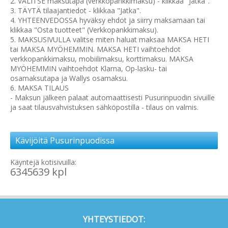
2. VALITSE maksutapa (verkkopankkimaksu) - klikkaa "Jatka".
3. TÄYTÄ tilaajantiedot - klikkaa "Jatka".
4. YHTEENVEDOSSA hyväksy ehdot ja siirry maksamaan tai
klikkaa "Osta tuotteet" (Verkkopankkimaksu).
5. MAKSUSIVULLA valitse miten haluat maksaa MAKSA HETI
tai MAKSA MYÖHEMMIN. MAKSA HETI vaihtoehdot
verkkopankkimaksu, mobiilimaksu, korttimaksu. MAKSA
MYÖHEMMIN vaihtoehdot Klarna, Op-lasku- tai
osamaksutapa ja Wallys osamaksu.
6. MAKSA TILAUS
- Maksun jälkeen palaat automaattisesti Pusurinpuodin sivuille
ja saat tilausvahvistuksen sähköpostilla - tilaus on valmis.
Kävijöitä Pusurinpuodissa
Käyntejä kotisivuilla:
6345639 kpl
YHTEYSTIEDOT: