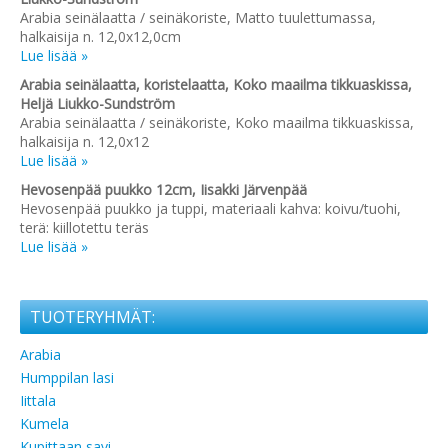
Arabia seinälaatta / seinäkoriste, Matto tuulettumassa,
halkaisija n. 12,0x12,0cm
Lue lisää »
Arabia seinälaatta, koristelaatta, Koko maailma tikkuaskissa,
Heljä Liukko-Sundström
Arabia seinälaatta / seinäkoriste, Koko maailma tikkuaskissa,
halkaisija n. 12,0x12
Lue lisää »
Hevosenpää puukko 12cm, Iisakki Järvenpää
Hevosenpää puukko ja tuppi, materiaali kahva: koivu/tuohi,
terä: kiillotettu teräs
Lue lisää »
TUOTERYHMÄT:
Arabia
Humppilan lasi
Iittala
Kumela
Kupittaan savi