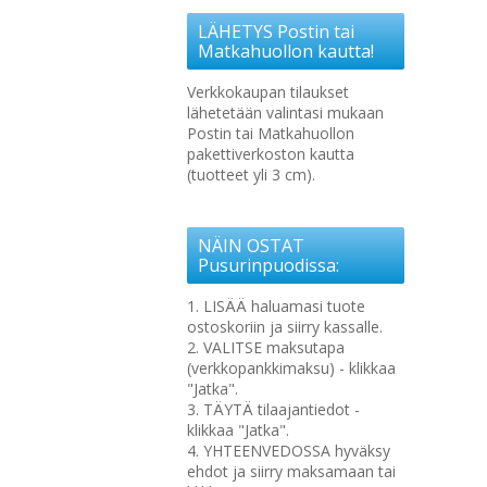
LÄHETYS Postin tai
Matkahuollon kautta!
Verkkokaupan tilaukset
lähetetään valintasi mukaan
Postin tai Matkahuollon
pakettiverkoston kautta
(tuotteet yli 3 cm).
NÄIN OSTAT
Pusurinpuodissa:
1. LISÄÄ haluamasi tuote
ostoskoriin ja siirry kassalle.
2. VALITSE maksutapa
(verkkopankkimaksu) - klikkaa
"Jatka".
3. TÄYTÄ tilaajantiedot -
klikkaa "Jatka".
4. YHTEENVEDOSSA hyväksy
ehdot ja siirry maksamaan tai