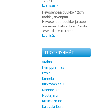
12,0x12
Lue lisää »
Hevosenpää puukko 12cm,
Iisakki Järvenpää
Hevosenpää puukko ja tuppi,
materiaali kahva: koivu/tuohi,
terä: kiillotettu teräs
Lue lisää »
TUOTERYHMÄT:
Arabia
Humppilan lasi
Iittala
Kumela
Kupittaan savi
Marimekko
Nuutajärvi
Riihimäen lasi
Kalevala Koru