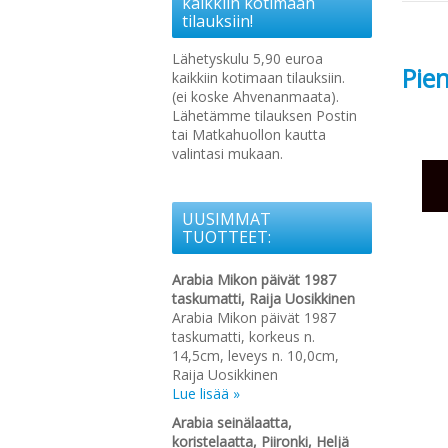
kaikkiin kotimaan
tilauksiin!
Lähetyskulu 5,90 euroa
Pie
kaikkiin kotimaan tilauksiin.
(ei koske Ahvenanmaata).
Lähetämme tilauksen Postin
tai Matkahuollon kautta
valintasi mukaan.
UUSIMMAT
TUOTTEET:
Arabia Mikon päivät 1987
taskumatti, Raija Uosikkinen
Arabia Mikon päivät 1987
taskumatti, korkeus n.
14,5cm, leveys n. 10,0cm,
Raija Uosikkinen
Lue lisää »
Arabia seinälaatta,
koristelaatta, Piironki, Heljä