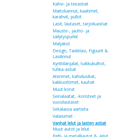
Kahvi- ja teeastiat
Maitokannut, kaatimet,
karahvit, pullot
Lasit, lautaset, tarjoiluastiat
Mauste-, jauho- ja
säilytyspurkit
Maljakot
Design, Taidelasi, Figuurit &
Lasilinnut
Kynttilänjalat, tuikkukulhot,
tuhka-astiat
Aterimet, kahvilusikat,
kakkuottimet, kauhat
Muut korut
Seinälaatat, -koristeet ja
vuosilautaset
Sekalaisia aarteita
Valaisimet
Vanhat lelut ja lasten astiat
Muut autot ja lelut
Pelti- ja metalliautot & -lelut