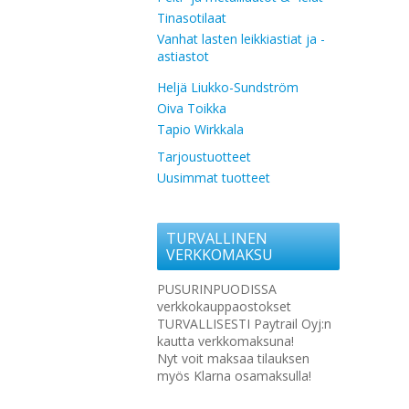
Tinasotilaat
Vanhat lasten leikkiastiat ja -
astiastot
Heljä Liukko-Sundström
Oiva Toikka
Tapio Wirkkala
Tarjoustuotteet
Uusimmat tuotteet
TURVALLINEN
VERKKOMAKSU
PUSURINPUODISSA
verkkokauppaostokset
TURVALLISESTI Paytrail Oyj:n
kautta verkkomaksuna!
Nyt voit maksaa tilauksen
myös Klarna osamaksulla!