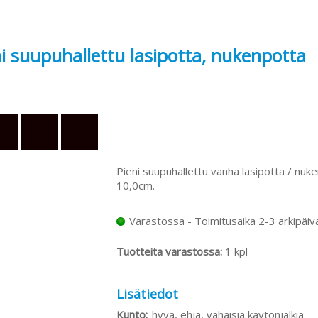
ni suupuhallettu lasipotta, nukenpotta
Pieni suupuhallettu vanha lasipotta / nuke
10,0cm.
Varastossa - Toimitusaika 2-3 arkipäiv
Tuotteita varastossa:
1 kpl
Lisätiedot
Kunto:
hyvä, ehjä, vähäisiä käytönjälkiä