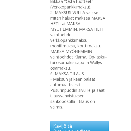
klikkaa "Osta tuotteet"
(Verkkopankkimaksu).
5. MAKSUSIVULLA valitse
miten haluat maksaa MAKSA
HETI tai MAKSA
MYÖHEMMIN. MAKSA HETI
vaihtoehdot
verkkopankkimaksu,
mobiilimaksu, korttimaksu.
MAKSA MYÖHEMMIN
vaihtoehdot Klarna, Op-lasku-
tai osamaksutapa ja Wallys
osamaksu.
6. MAKSA TILAUS
- Maksun jälkeen palaat
automaattisesti
Pusurinpuodin sivuille ja saat
tilausvahvistuksen
sähköpostilla - tilaus on
valmis.
Kävijöitä