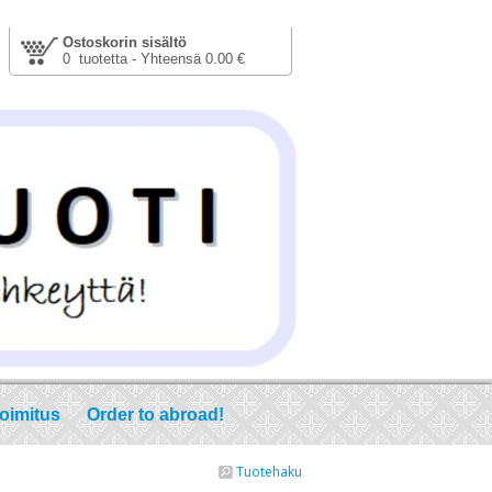
Ostoskorin sisältö
0 tuotetta - Yhteensä 0.00 €
toimitus
Order to abroad!
Tuotehaku