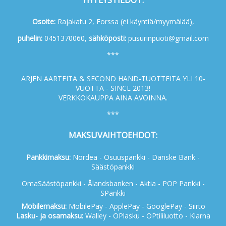
Osoite:
Rajakatu 2, Forssa (ei käyntiä/myymälää),
p
uhelin:
0451370060,
s
ähköposti:
pusurinpuoti@gmail.com
***
ARJEN AARTEITA & SECOND HAND-TUOTTEITA YLI 10-
VUOTTA - SINCE 2013!
VERKKOKAUPPA AINA AVOINNA.
***
MAKSUVAIHTOEHDOT:
Pankkimaksu:
Nordea - Osuuspankki - Danske Bank -
Säästöpankki
OmaSäästöpankki - Ålandsbanken - Aktia - POP Pankki -
SPankki
Mobilemaksu:
MobilePay - ApplePay - GooglePay - Siirto
Lasku- ja osamaksu:
Walley - OPlasku - OPtililuotto - Klarna