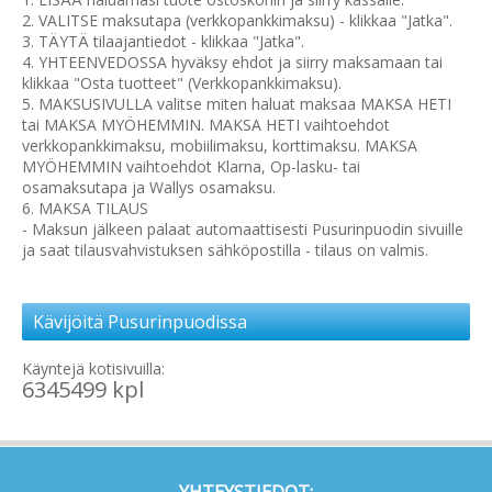
2. VALITSE maksutapa (verkkopankkimaksu) - klikkaa "Jatka".
3. TÄYTÄ tilaajantiedot - klikkaa "Jatka".
4. YHTEENVEDOSSA hyväksy ehdot ja siirry maksamaan tai
klikkaa "Osta tuotteet" (Verkkopankkimaksu).
5. MAKSUSIVULLA valitse miten haluat maksaa MAKSA HETI
tai MAKSA MYÖHEMMIN. MAKSA HETI vaihtoehdot
verkkopankkimaksu, mobiilimaksu, korttimaksu. MAKSA
MYÖHEMMIN vaihtoehdot Klarna, Op-lasku- tai
osamaksutapa ja Wallys osamaksu.
6. MAKSA TILAUS
- Maksun jälkeen palaat automaattisesti Pusurinpuodin sivuille
ja saat tilausvahvistuksen sähköpostilla - tilaus on valmis.
Kävijöitä Pusurinpuodissa
Käyntejä kotisivuilla:
6345499 kpl
YHTEYSTIEDOT: