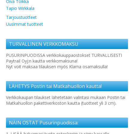
Oiva Toikka
Tapio Wirkkala
Tarjoustuotteet
Uusimmat tuotteet
TURVALLINEN VERKKOMAKSU
PUSURINPUODISSA verkkokauppaostokset TURVALLISESTI
Paytrail Oyj:n kautta verkkomaksuna!
Nyt voit maksaa tilauksen myös Klarna osamaksulla!
LÄHETYS Postin tai Matkahuollon kautta!
Verkkokaupan tilaukset lähetetään valintasi mukaan Postin tai
Matkahuollon pakettiverkoston kautta (tuotteet yli 3 cm).
NÄIN OSTAT Pusurinpuodissa:
1. LISÄÄ haluamasi tuote ostoskoriin ja siirry kassalle.