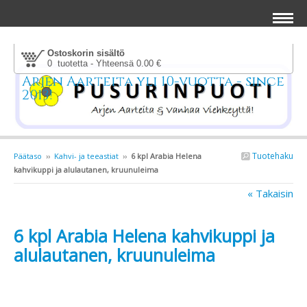
Ostoskorin sisältö
0 tuotetta - Yhteensä 0.00 €
Arjen Aarteita yli 10-vuotta - since
2013!
Tuotehaku
Päätaso
››
Kahvi- ja teeastiat
››
6 kpl Arabia Helena
kahvikuppi ja alulautanen, kruunuleima
« Takaisin
6 kpl Arabia Helena kahvikuppi ja
alulautanen, kruunuleima