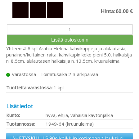
Hinta:
60.00 €
Yhteensä 6 kpl Arabia Helena kahvikuppeja ja alulautasia,
punainen/kultainen raita, kahvikupin koko pieni 5,0, halkaisija
n. 8,5cm, alulautasen halkaisija n. 13,5cm, kruunuleima.
Varastossa - Toimitusaika 2-3 arkipäivää
Tuotteita varastossa:
1 kpl
Lisätiedot
Kunto:
hyvä, ehjiä, vähäisiä käytönjälkiä
Tuotannossa:
1949-64 (kruunuleima)
LÄHETYSKULU 5,90e kaikkiin kotimaan tilauksiin!