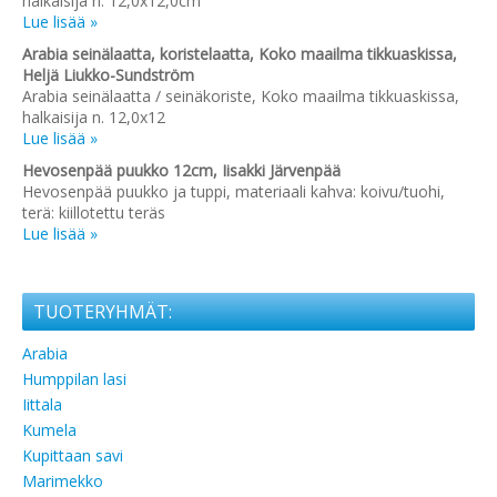
halkaisija n. 12,0x12,0cm
Lue lisää »
Arabia seinälaatta, koristelaatta, Koko maailma tikkuaskissa,
Heljä Liukko-Sundström
Arabia seinälaatta / seinäkoriste, Koko maailma tikkuaskissa,
halkaisija n. 12,0x12
Lue lisää »
Hevosenpää puukko 12cm, Iisakki Järvenpää
Hevosenpää puukko ja tuppi, materiaali kahva: koivu/tuohi,
terä: kiillotettu teräs
Lue lisää »
TUOTERYHMÄT:
Arabia
Humppilan lasi
Iittala
Kumela
Kupittaan savi
Marimekko