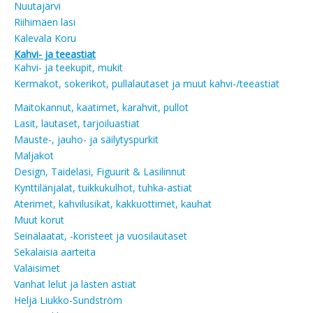
Nuutajärvi
Riihimäen lasi
Kalevala Koru
Kahvi- ja teeastiat
Kahvi- ja teekupit, mukit
Kermakot, sokerikot, pullalautaset ja muut kahvi-/teeastiat
Maitokannut, kaatimet, karahvit, pullot
Lasit, lautaset, tarjoiluastiat
Mauste-, jauho- ja säilytyspurkit
Maljakot
Design, Taidelasi, Figuurit & Lasilinnut
Kynttilänjalat, tuikkukulhot, tuhka-astiat
Aterimet, kahvilusikat, kakkuottimet, kauhat
Muut korut
Seinälaatat, -koristeet ja vuosilautaset
Sekalaisia aarteita
Valaisimet
Vanhat lelut ja lasten astiat
Heljä Liukko-Sundström