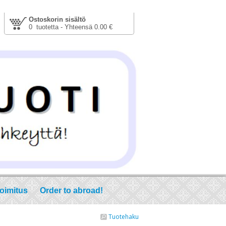
Ostoskorin sisältö
0 tuotetta - Yhteensä 0.00 €
toimitus
Order to abroad!
Tuotehaku