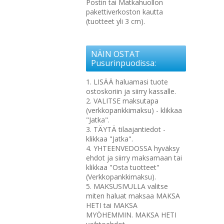
Postin tai Matkahuollon
pakettiverkoston kautta
(tuotteet yli 3 cm).
NÄIN OSTAT
Pusurinpuodissa:
1. LISÄÄ haluamasi tuote
ostoskoriin ja siirry kassalle.
2. VALITSE maksutapa
(verkkopankkimaksu) - klikkaa
"Jatka".
3. TÄYTÄ tilaajantiedot -
klikkaa "Jatka".
4. YHTEENVEDOSSA hyväksy
ehdot ja siirry maksamaan tai
klikkaa "Osta tuotteet"
(Verkkopankkimaksu).
5. MAKSUSIVULLA valitse
miten haluat maksaa MAKSA
HETI tai MAKSA
MYÖHEMMIN. MAKSA HETI