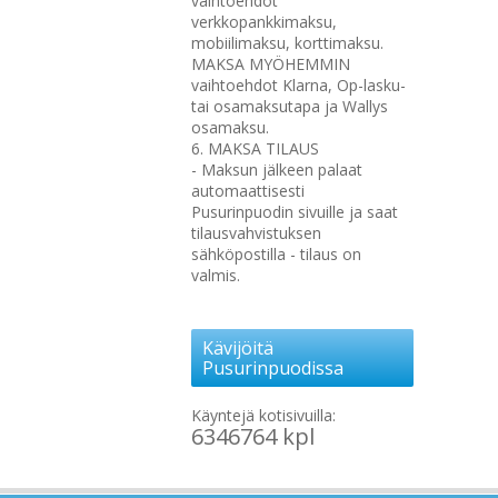
vaihtoehdot
verkkopankkimaksu,
mobiilimaksu, korttimaksu.
MAKSA MYÖHEMMIN
vaihtoehdot Klarna, Op-lasku-
tai osamaksutapa ja Wallys
osamaksu.
6. MAKSA TILAUS
- Maksun jälkeen palaat
automaattisesti
Pusurinpuodin sivuille ja saat
tilausvahvistuksen
sähköpostilla - tilaus on
valmis.
Kävijöitä
Pusurinpuodissa
Käyntejä kotisivuilla:
6346764 kpl