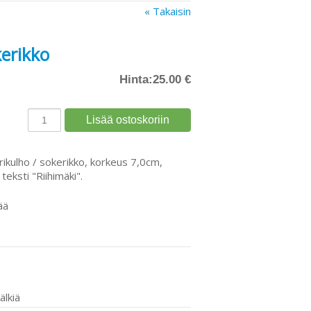
« Takaisin
kerikko
Hinta:
25.00 €
rikulho / sokerikko, korkeus 7,0cm,
teksti "Riihimäki".
ää
älkiä