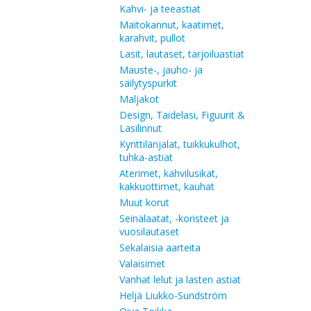
Kahvi- ja teeastiat
Maitokannut, kaatimet,
karahvit, pullot
Lasit, lautaset, tarjoiluastiat
Mauste-, jauho- ja
säilytyspurkit
Maljakot
Design, Taidelasi, Figuurit &
Lasilinnut
Kynttilänjalat, tuikkukulhot,
tuhka-astiat
Aterimet, kahvilusikat,
kakkuottimet, kauhat
Muut korut
Seinälaatat, -koristeet ja
vuosilautaset
Sekalaisia aarteita
Valaisimet
Vanhat lelut ja lasten astiat
Heljä Liukko-Sundström