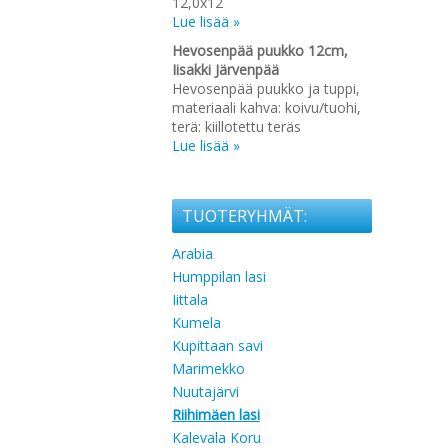
12,0x12
Lue lisää »
Hevosenpää puukko 12cm,
Iisakki Järvenpää
Hevosenpää puukko ja tuppi,
materiaali kahva: koivu/tuohi,
terä: kiillotettu teräs
Lue lisää »
TUOTERYHMÄT:
Arabia
Humppilan lasi
Iittala
Kumela
Kupittaan savi
Marimekko
Nuutajärvi
Riihimäen lasi
Kalevala Koru