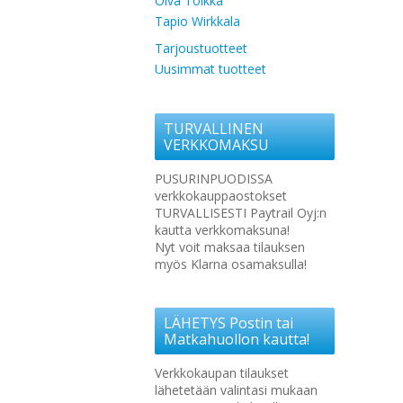
Oiva Toikka
Tapio Wirkkala
Tarjoustuotteet
Uusimmat tuotteet
TURVALLINEN
VERKKOMAKSU
PUSURINPUODISSA
verkkokauppaostokset
TURVALLISESTI Paytrail Oyj:n
kautta verkkomaksuna!
Nyt voit maksaa tilauksen
myös Klarna osamaksulla!
LÄHETYS Postin tai
Matkahuollon kautta!
Verkkokaupan tilaukset
lähetetään valintasi mukaan