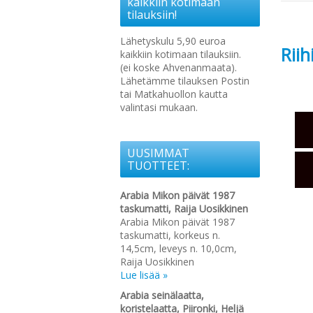
kaikkiin kotimaan
tilauksiin!
Lähetyskulu 5,90 euroa
Rii
kaikkiin kotimaan tilauksiin.
(ei koske Ahvenanmaata).
Lähetämme tilauksen Postin
tai Matkahuollon kautta
valintasi mukaan.
UUSIMMAT
TUOTTEET:
Arabia Mikon päivät 1987
taskumatti, Raija Uosikkinen
Arabia Mikon päivät 1987
taskumatti, korkeus n.
14,5cm, leveys n. 10,0cm,
Raija Uosikkinen
Lue lisää »
Arabia seinälaatta,
koristelaatta, Piironki, Heljä