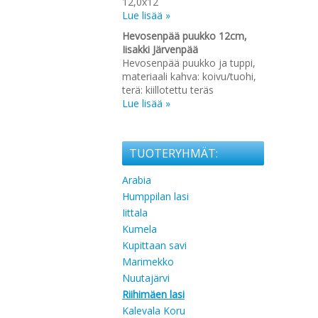
12,0x12
Lue lisää »
Hevosenpää puukko 12cm,
Iisakki Järvenpää
Hevosenpää puukko ja tuppi,
materiaali kahva: koivu/tuohi,
terä: kiillotettu teräs
Lue lisää »
TUOTERYHMÄT:
Arabia
Humppilan lasi
Iittala
Kumela
Kupittaan savi
Marimekko
Nuutajärvi
Riihimäen lasi
Kalevala Koru