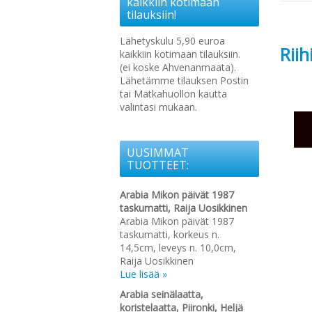
kaikkiin kotimaan
tilauksiin!
Lähetyskulu 5,90 euroa
Rii
kaikkiin kotimaan tilauksiin.
(ei koske Ahvenanmaata).
Lähetämme tilauksen Postin
tai Matkahuollon kautta
valintasi mukaan.
UUSIMMAT
TUOTTEET:
Arabia Mikon päivät 1987
taskumatti, Raija Uosikkinen
Arabia Mikon päivät 1987
taskumatti, korkeus n.
14,5cm, leveys n. 10,0cm,
Raija Uosikkinen
Lue lisää »
Arabia seinälaatta,
koristelaatta, Piironki, Heljä