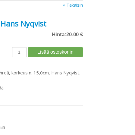
« Takaisin
, Hans Nyqvist
Hinta:
20.00 €
vihreä, korkeus n. 15,0cm, Hans Nyqvist.
ää
kiä