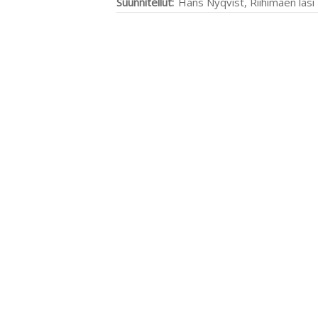
Suunnitellut:
Hans Nyqvist, Riihimäen lasi