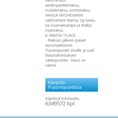
vaihtoehdot
verkkopankkimaksu,
mobiilimaksu, korttimaksu.
MAKSA MYÖHEMMIN
vaihtoehdot Klarna, Op-lasku-
tai osamaksutapa ja Wallys
osamaksu.
6. MAKSA TILAUS
- Maksun jälkeen palaat
automaattisesti
Pusurinpuodin sivuille ja saat
tilausvahvistuksen
sähköpostilla - tilaus on
valmis.
Kävijöitä
Pusurinpuodissa
Käyntejä kotisivuilla:
6349572 kpl