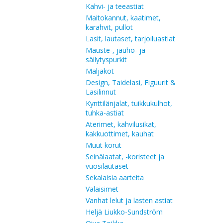
Kahvi- ja teeastiat
Maitokannut, kaatimet,
karahvit, pullot
Lasit, lautaset, tarjoiluastiat
Mauste-, jauho- ja
säilytyspurkit
Maljakot
Design, Taidelasi, Figuurit &
Lasilinnut
Kynttilänjalat, tuikkukulhot,
tuhka-astiat
Aterimet, kahvilusikat,
kakkuottimet, kauhat
Muut korut
Seinälaatat, -koristeet ja
vuosilautaset
Sekalaisia aarteita
Valaisimet
Vanhat lelut ja lasten astiat
Heljä Liukko-Sundström