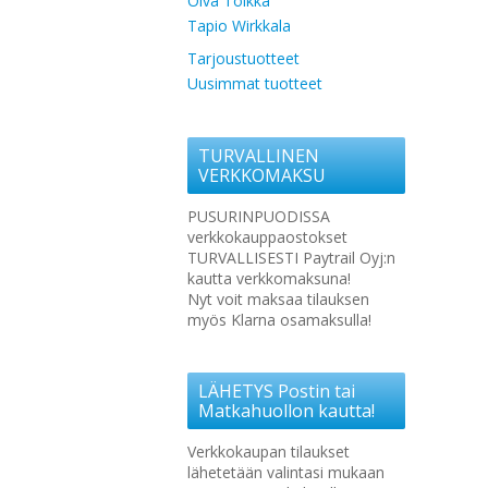
Oiva Toikka
Tapio Wirkkala
Tarjoustuotteet
Uusimmat tuotteet
TURVALLINEN
VERKKOMAKSU
PUSURINPUODISSA
verkkokauppaostokset
TURVALLISESTI Paytrail Oyj:n
kautta verkkomaksuna!
Nyt voit maksaa tilauksen
myös Klarna osamaksulla!
LÄHETYS Postin tai
Matkahuollon kautta!
Verkkokaupan tilaukset
lähetetään valintasi mukaan