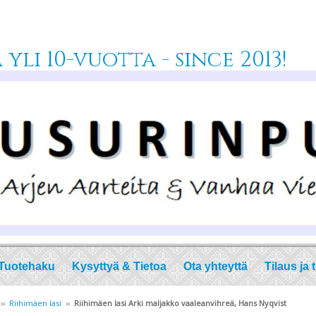
yli 10-vuotta - since 2013!
Tuotehaku
Kysyttyä & Tietoa
Ota yhteyttä
Tilaus ja 
››
Riihimäen lasi
››
Riihimäen lasi Arki maljakko vaaleanvihreä, Hans Nyqvist