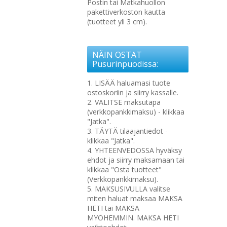
Postin tai Matkahuollon
pakettiverkoston kautta
(tuotteet yli 3 cm).
NÄIN OSTAT
Pusurinpuodissa:
1. LISÄÄ haluamasi tuote
ostoskoriin ja siirry kassalle.
2. VALITSE maksutapa
(verkkopankkimaksu) - klikkaa
"Jatka".
3. TÄYTÄ tilaajantiedot -
klikkaa "Jatka".
4. YHTEENVEDOSSA hyväksy
ehdot ja siirry maksamaan tai
klikkaa "Osta tuotteet"
(Verkkopankkimaksu).
5. MAKSUSIVULLA valitse
miten haluat maksaa MAKSA
HETI tai MAKSA
MYÖHEMMIN. MAKSA HETI