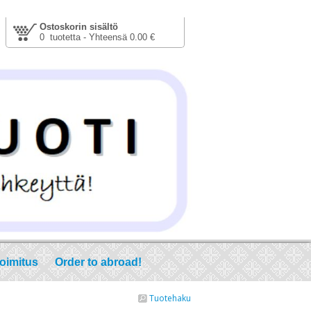
Ostoskorin sisältö
0 tuotetta - Yhteensä 0.00 €
toimitus
Order to abroad!
Tuotehaku