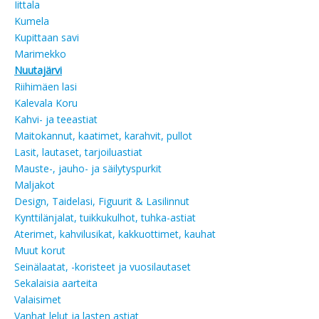
Iittala
Kumela
Kupittaan savi
Marimekko
Nuutajärvi
Riihimäen lasi
Kalevala Koru
Kahvi- ja teeastiat
Maitokannut, kaatimet, karahvit, pullot
Lasit, lautaset, tarjoiluastiat
Mauste-, jauho- ja säilytyspurkit
Maljakot
Design, Taidelasi, Figuurit & Lasilinnut
Kynttilänjalat, tuikkukulhot, tuhka-astiat
Aterimet, kahvilusikat, kakkuottimet, kauhat
Muut korut
Seinälaatat, -koristeet ja vuosilautaset
Sekalaisia aarteita
Valaisimet
Vanhat lelut ja lasten astiat