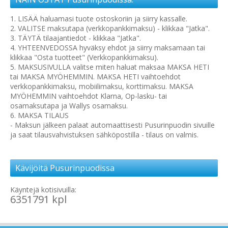
1. LISÄÄ haluamasi tuote ostoskoriin ja siirry kassalle.
2. VALITSE maksutapa (verkkopankkimaksu) - klikkaa "Jatka".
3. TÄYTÄ tilaajantiedot - klikkaa "Jatka".
4. YHTEENVEDOSSA hyväksy ehdot ja siirry maksamaan tai
klikkaa "Osta tuotteet" (Verkkopankkimaksu).
5. MAKSUSIVULLA valitse miten haluat maksaa MAKSA HETI
tai MAKSA MYÖHEMMIN. MAKSA HETI vaihtoehdot
verkkopankkimaksu, mobiilimaksu, korttimaksu. MAKSA
MYÖHEMMIN vaihtoehdot Klarna, Op-lasku- tai
osamaksutapa ja Wallys osamaksu.
6. MAKSA TILAUS
- Maksun jälkeen palaat automaattisesti Pusurinpuodin sivuille
ja saat tilausvahvistuksen sähköpostilla - tilaus on valmis.
Kävijöitä Pusurinpuodissa
Käyntejä kotisivuilla:
6351791 kpl