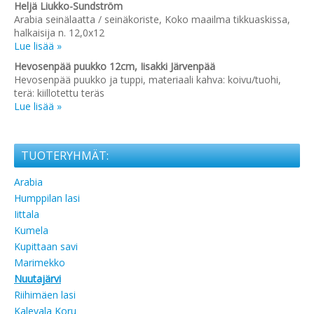
Heljä Liukko-Sundström
Arabia seinälaatta / seinäkoriste, Koko maailma tikkuaskissa,
halkaisija n. 12,0x12
Lue lisää »
Hevosenpää puukko 12cm, Iisakki Järvenpää
Hevosenpää puukko ja tuppi, materiaali kahva: koivu/tuohi,
terä: kiillotettu teräs
Lue lisää »
TUOTERYHMÄT:
Arabia
Humppilan lasi
Iittala
Kumela
Kupittaan savi
Marimekko
Nuutajärvi
Riihimäen lasi
Kalevala Koru