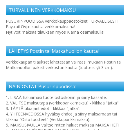
TURVALLINEN VERKKOMAKSU
PUSURINPUODISSA verkkokauppaostokset TURVALLISESTI
Paytrail Oyj:n kautta verkkomaksuna!
Nyt voit maksaa tilauksen myös Klarna osamaksulla!
LÄHETYS Postin tai Matkahuollon kautta!
Verkkokaupan tilaukset lähetetään valintasi mukaan Postin tai
Matkahuollon pakettiverkoston kautta (tuotteet yli 3 cm).
NÄIN OSTAT Pusurinpuodissa:
1. LISÄÄ haluamasi tuote ostoskoriin ja siirry kassalle.
2. VALITSE maksutapa (verkkopankkimaksu) - klikkaa "Jatka".
3. TÄYTÄ tilaajantiedot - klikkaa "Jatka".
4. YHTEENVEDOSSA hyväksy ehdot ja siirry maksamaan tai
klikkaa "Osta tuotteet" (Verkkopankkimaksu).
5. MAKSUSIVULLA valitse miten haluat maksaa MAKSA HETI