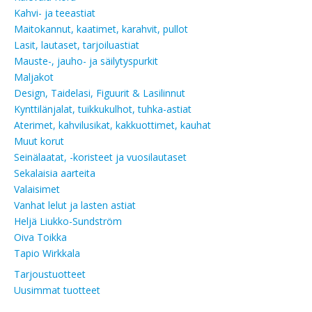
Kahvi- ja teeastiat
Maitokannut, kaatimet, karahvit, pullot
Lasit, lautaset, tarjoiluastiat
Mauste-, jauho- ja säilytyspurkit
Maljakot
Design, Taidelasi, Figuurit & Lasilinnut
Kynttilänjalat, tuikkukulhot, tuhka-astiat
Aterimet, kahvilusikat, kakkuottimet, kauhat
Muut korut
Seinälaatat, -koristeet ja vuosilautaset
Sekalaisia aarteita
Valaisimet
Vanhat lelut ja lasten astiat
Heljä Liukko-Sundström
Oiva Toikka
Tapio Wirkkala
Tarjoustuotteet
Uusimmat tuotteet