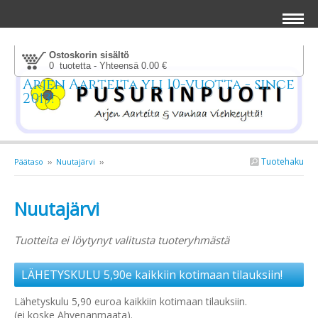
Ostoskorin sisältö
0 tuotetta - Yhteensä 0.00 €
Arjen Aarteita yli 10-vuotta - since
2013!
Tuotehaku
Päätaso
››
Nuutajärvi
››
Nuutajärvi
Tuotteita ei löytynyt valitusta tuoteryhmästä
LÄHETYSKULU 5,90e kaikkiin kotimaan tilauksiin!
Lähetyskulu 5,90 euroa kaikkiin kotimaan tilauksiin.
(ei koske Ahvenanmaata).