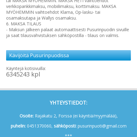
tai MAKSA MYÖHEMMIN. MAKSA HETI vaihtoehdot
verkkopankkimaksu, mobiilimaksu, korttimaksu. MAKSA
MYÖHEMMIN vaihtoehdot Klarna, Op-lasku- tai
osamaksutapa ja Wallys osamaksu.
6. MAKSA TILAUS
- Maksun jälkeen palaat automaattisesti Pusurinpuodin sivuille
ja saat tilausvahvistuksen sähköpostilla - tilaus on valmis.
Kävijöitä Pusurinpuodissa
Käyntejä kotisivuilla:
6345243 kpl
YHTEYSTIEDOT:
Osoite:
Rajakatu 2, Forssa (ei käyntiä/myymälää),
p
uhelin:
0451370060,
s
ähköposti:
pusurinpuoti@gmail.com
***