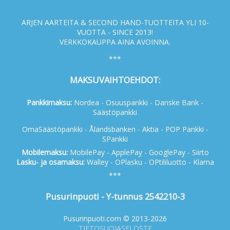
ARJEN AARTEITA & SECOND HAND-TUOTTEITA YLI 10-
VUOTTA - SINCE 2013!
VERKKOKAUPPA AINA AVOINNA.
***
MAKSUVAIHTOEHDOT:
Pankkimaksu:
Nordea - Osuuspankki - Danske Bank -
Säästöpankki
OmaSäästöpankki - Ålandsbanken - Aktia - POP Pankki -
SPankki
Mobilemaksu:
MobilePay - ApplePay - GooglePay - Siirto
Lasku- ja osamaksu:
Walley - OPlasku - OPtililuotto - Klarna
***
Pusurinpuoti - Y-tunnus 2542210-3
Pusurinpuoti.com © 2013-2026
TIETOSUOJASELOSTE