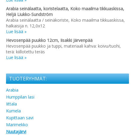
Arabia seinälaatta, koristelaatta, Koko maailma tikkuaskissa,
Heljä Liukko-Sundström
Arabia seinälaatta / seinäkoriste, Koko maailma tikkuaskissa,
halkaisija n. 12,0x12
Lue lisää »
Hevosenpää puukko 12cm, Iisakki Järvenpää
Hevosenpää puukko ja tuppi, materiaali kahva: koivu/tuohi,
terä: kiillotettu teräs
Lue lisää »
TUOTERYHMÄT:
Arabia
Humppilan lasi
Iittala
Kumela
Kupittaan savi
Marimekko
Nuutajärvi