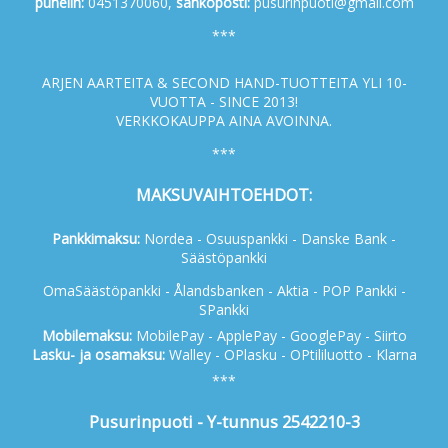
p
uhelin:
0451370060,
s
ähköposti:
pusurinpuoti@gmail.com
***
ARJEN AARTEITA & SECOND HAND-TUOTTEITA YLI 10-
VUOTTA - SINCE 2013!
VERKKOKAUPPA AINA AVOINNA.
***
MAKSUVAIHTOEHDOT:
Pankkimaksu:
Nordea - Osuuspankki - Danske Bank -
Säästöpankki
OmaSäästöpankki - Ålandsbanken - Aktia - POP Pankki -
SPankki
Mobilemaksu:
MobilePay - ApplePay - GooglePay - Siirto
Lasku- ja osamaksu:
Walley - OPlasku - OPtililuotto - Klarna
***
Pusurinpuoti - Y-tunnus 2542210-3