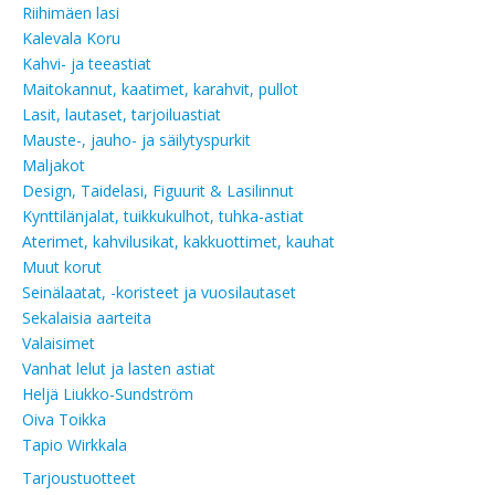
Riihimäen lasi
Kalevala Koru
Kahvi- ja teeastiat
Maitokannut, kaatimet, karahvit, pullot
Lasit, lautaset, tarjoiluastiat
Mauste-, jauho- ja säilytyspurkit
Maljakot
Design, Taidelasi, Figuurit & Lasilinnut
Kynttilänjalat, tuikkukulhot, tuhka-astiat
Aterimet, kahvilusikat, kakkuottimet, kauhat
Muut korut
Seinälaatat, -koristeet ja vuosilautaset
Sekalaisia aarteita
Valaisimet
Vanhat lelut ja lasten astiat
Heljä Liukko-Sundström
Oiva Toikka
Tapio Wirkkala
Tarjoustuotteet