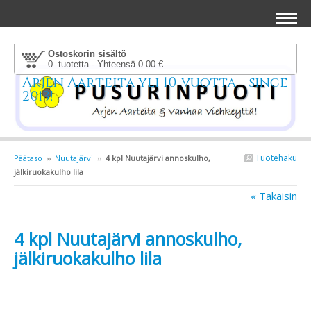
Ostoskorin sisältö
0 tuotetta - Yhteensä 0.00 €
Arjen Aarteita yli 10-vuotta - since
2013!
Tuotehaku
Päätaso
››
Nuutajärvi
››
4 kpl Nuutajärvi annoskulho,
jälkiruokakulho lila
« Takaisin
4 kpl Nuutajärvi annoskulho,
jälkiruokakulho lila