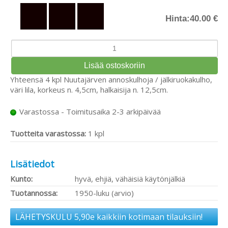
Hinta:
40.00 €
Yhteensä 4 kpl Nuutajärven annoskulhoja / jälkiruokakulho,
väri lila, korkeus n. 4,5cm, halkaisija n. 12,5cm.
Varastossa - Toimitusaika 2-3 arkipäivää
Tuotteita varastossa:
1 kpl
Lisätiedot
Kunto:
hyvä, ehjiä, vähäisiä käytönjälkiä
Tuotannossa:
1950-luku (arvio)
LÄHETYSKULU 5,90e kaikkiin kotimaan tilauksiin!