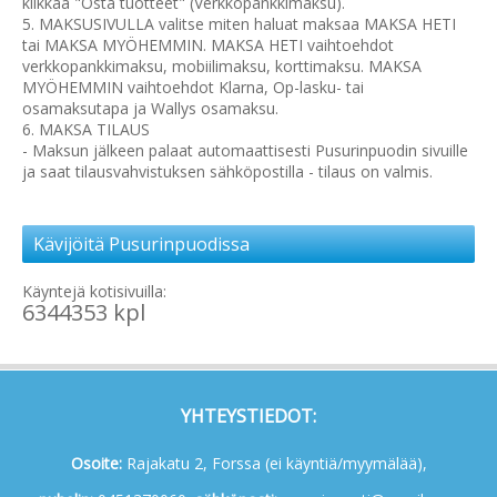
klikkaa "Osta tuotteet" (Verkkopankkimaksu).
5. MAKSUSIVULLA valitse miten haluat maksaa MAKSA HETI
tai MAKSA MYÖHEMMIN. MAKSA HETI vaihtoehdot
verkkopankkimaksu, mobiilimaksu, korttimaksu. MAKSA
MYÖHEMMIN vaihtoehdot Klarna, Op-lasku- tai
osamaksutapa ja Wallys osamaksu.
6. MAKSA TILAUS
- Maksun jälkeen palaat automaattisesti Pusurinpuodin sivuille
ja saat tilausvahvistuksen sähköpostilla - tilaus on valmis.
Kävijöitä Pusurinpuodissa
Käyntejä kotisivuilla:
6344353 kpl
YHTEYSTIEDOT:
Osoite:
Rajakatu 2, Forssa (ei käyntiä/myymälää),