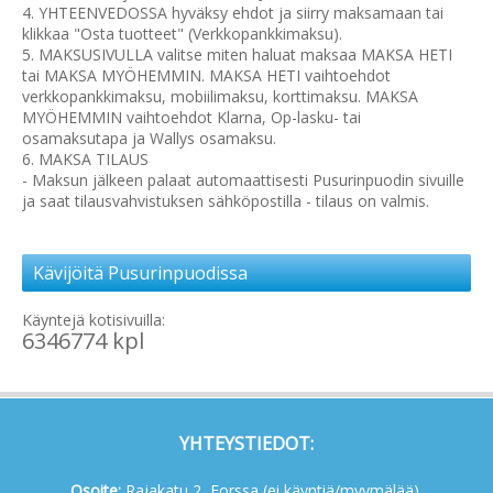
4. YHTEENVEDOSSA hyväksy ehdot ja siirry maksamaan tai
klikkaa "Osta tuotteet" (Verkkopankkimaksu).
5. MAKSUSIVULLA valitse miten haluat maksaa MAKSA HETI
tai MAKSA MYÖHEMMIN. MAKSA HETI vaihtoehdot
verkkopankkimaksu, mobiilimaksu, korttimaksu. MAKSA
MYÖHEMMIN vaihtoehdot Klarna, Op-lasku- tai
osamaksutapa ja Wallys osamaksu.
6. MAKSA TILAUS
- Maksun jälkeen palaat automaattisesti Pusurinpuodin sivuille
ja saat tilausvahvistuksen sähköpostilla - tilaus on valmis.
Kävijöitä Pusurinpuodissa
Käyntejä kotisivuilla:
6346774 kpl
YHTEYSTIEDOT:
Osoite:
Rajakatu 2, Forssa (ei käyntiä/myymälää),