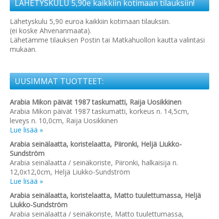
LÄHETYSKULU 5,90e kaikkiin kotimaan tilauksiin!
Lähetyskulu 5,90 euroa kaikkiin kotimaan tilauksiin.
(ei koske Ahvenanmaata).
Lähetämme tilauksen Postin tai Matkahuollon kautta valintasi
mukaan.
UUSIMMAT TUOTTEET:
Arabia Mikon päivät 1987 taskumatti, Raija Uosikkinen
Arabia Mikon päivät 1987 taskumatti, korkeus n. 14,5cm,
leveys n. 10,0cm, Raija Uosikkinen
Lue lisää »
Arabia seinälaatta, koristelaatta, Piironki, Heljä Liukko-
Sundström
Arabia seinälaatta / seinäkoriste, Piironki, halkaisija n.
12,0x12,0cm, Heljä Liukko-Sundström
Lue lisää »
Arabia seinälaatta, koristelaatta, Matto tuulettumassa, Heljä
Liukko-Sundström
Arabia seinälaatta / seinäkoriste, Matto tuulettumassa,