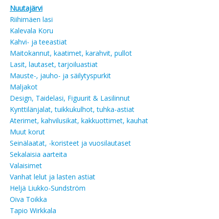
Nuutajärvi
Riihimäen lasi
Kalevala Koru
Kahvi- ja teeastiat
Maitokannut, kaatimet, karahvit, pullot
Lasit, lautaset, tarjoiluastiat
Mauste-, jauho- ja säilytyspurkit
Maljakot
Design, Taidelasi, Figuurit & Lasilinnut
Kynttilänjalat, tuikkukulhot, tuhka-astiat
Aterimet, kahvilusikat, kakkuottimet, kauhat
Muut korut
Seinälaatat, -koristeet ja vuosilautaset
Sekalaisia aarteita
Valaisimet
Vanhat lelut ja lasten astiat
Heljä Liukko-Sundström
Oiva Toikka
Tapio Wirkkala