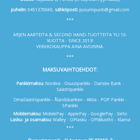
p
uhelin:
0451370060,
s
ähköposti:
pusurinpuoti@gmail.com
***
ARJEN AARTEITA & SECOND HAND-TUOTTEITA YLI 10-
VUOTTA - SINCE 2013!
VERKKOKAUPPA AINA AVOINNA.
***
MAKSUVAIHTOEHDOT:
Pankkimaksu:
Nordea - Osuuspankki - Danske Bank -
Säästöpankki
OmaSäästöpankki - Ålandsbanken - Aktia - POP Pankki -
SPankki
Mobilemaksu:
MobilePay - ApplePay - GooglePay - Siirto
Lasku- ja osamaksu:
Walley - OPlasku - OPtililuotto - Klarna
***