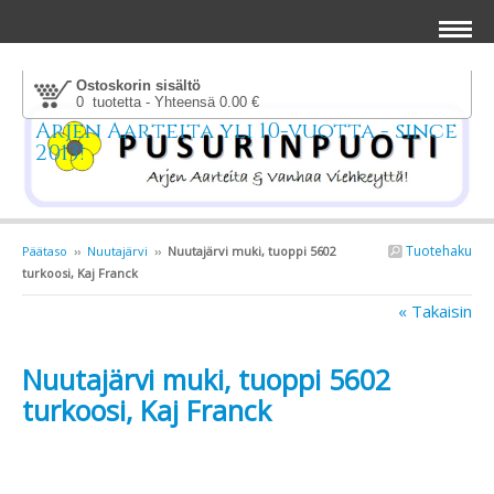
Ostoskorin sisältö
0 tuotetta - Yhteensä 0.00 €
Arjen Aarteita yli 10-vuotta - since
2013!
Tuotehaku
Päätaso
››
Nuutajärvi
››
Nuutajärvi muki, tuoppi 5602
turkoosi, Kaj Franck
« Takaisin
Nuutajärvi muki, tuoppi 5602
turkoosi, Kaj Franck