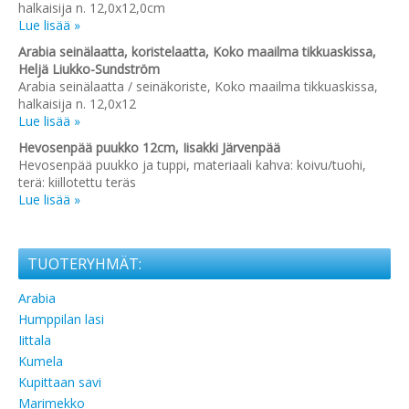
halkaisija n. 12,0x12,0cm
Lue lisää »
Arabia seinälaatta, koristelaatta, Koko maailma tikkuaskissa,
Heljä Liukko-Sundström
Arabia seinälaatta / seinäkoriste, Koko maailma tikkuaskissa,
halkaisija n. 12,0x12
Lue lisää »
Hevosenpää puukko 12cm, Iisakki Järvenpää
Hevosenpää puukko ja tuppi, materiaali kahva: koivu/tuohi,
terä: kiillotettu teräs
Lue lisää »
TUOTERYHMÄT:
Arabia
Humppilan lasi
Iittala
Kumela
Kupittaan savi
Marimekko