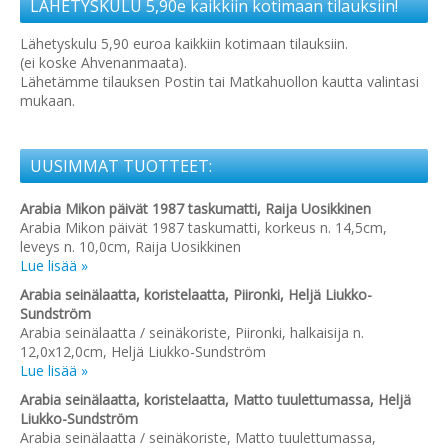
LÄHETYSKULU 5,90e kaikkiin kotimaan tilauksiin!
Lähetyskulu 5,90 euroa kaikkiin kotimaan tilauksiin.
(ei koske Ahvenanmaata).
Lähetämme tilauksen Postin tai Matkahuollon kautta valintasi
mukaan.
UUSIMMAT TUOTTEET:
Arabia Mikon päivät 1987 taskumatti, Raija Uosikkinen
Arabia Mikon päivät 1987 taskumatti, korkeus n. 14,5cm,
leveys n. 10,0cm, Raija Uosikkinen
Lue lisää »
Arabia seinälaatta, koristelaatta, Piironki, Heljä Liukko-
Sundström
Arabia seinälaatta / seinäkoriste, Piironki, halkaisija n.
12,0x12,0cm, Heljä Liukko-Sundström
Lue lisää »
Arabia seinälaatta, koristelaatta, Matto tuulettumassa, Heljä
Liukko-Sundström
Arabia seinälaatta / seinäkoriste, Matto tuulettumassa,