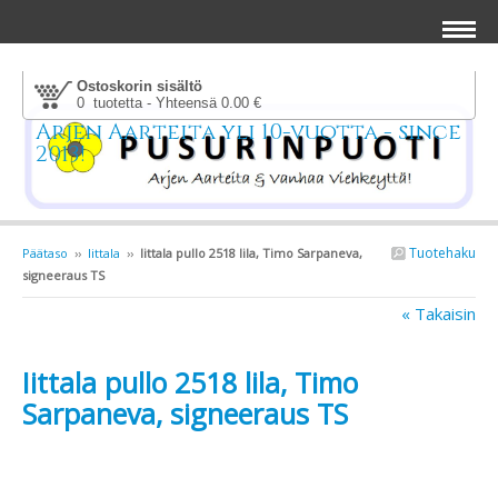
Ostoskorin sisältö
0 tuotetta - Yhteensä 0.00 €
Arjen Aarteita yli 10-vuotta - since
2013!
Tuotehaku
Päätaso
››
Iittala
››
Iittala pullo 2518 lila, Timo Sarpaneva,
signeeraus TS
« Takaisin
Iittala pullo 2518 lila, Timo
Sarpaneva, signeeraus TS