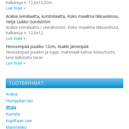
halkaisija n. 12,0x12,0cm
Lue lisää »
Arabia seinälaatta, koristelaatta, Koko maailma tikkuaskissa,
Heljä Liukko-Sundström
Arabia seinälaatta / seinäkoriste, Koko maailma tikkuaskissa,
halkaisija n. 12,0x12
Lue lisää »
Hevosenpää puukko 12cm, Iisakki Järvenpää
Hevosenpää puukko ja tuppi, materiaali kahva: koivu/tuohi,
terä: kiillotettu teräs
Lue lisää »
TUOTERYHMÄT:
Arabia
Humppilan lasi
Iittala
Kumela
Kupittaan savi
Marimekko