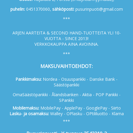
p
uhelin:
0451370060,
s
ähköposti:
pusurinpuoti@gmail.com
***
ARJEN AARTEITA & SECOND HAND-TUOTTEITA YLI 10-
VUOTTA - SINCE 2013!
VERKKOKAUPPA AINA AVOINNA.
***
MAKSUVAIHTOEHDOT:
Pankkimaksu:
Nordea - Osuuspankki - Danske Bank -
Säästöpankki
OmaSäästöpankki - Ålandsbanken - Aktia - POP Pankki -
SPankki
Mobilemaksu:
MobilePay - ApplePay - GooglePay - Siirto
Lasku- ja osamaksu:
Walley - OPlasku - OPtililuotto - Klarna
***