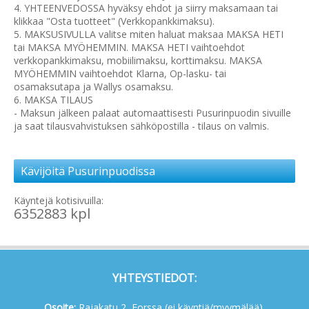
4. YHTEENVEDOSSA hyväksy ehdot ja siirry maksamaan tai
klikkaa "Osta tuotteet" (Verkkopankkimaksu).
5. MAKSUSIVULLA valitse miten haluat maksaa MAKSA HETI
tai MAKSA MYÖHEMMIN. MAKSA HETI vaihtoehdot
verkkopankkimaksu, mobiilimaksu, korttimaksu. MAKSA
MYÖHEMMIN vaihtoehdot Klarna, Op-lasku- tai
osamaksutapa ja Wallys osamaksu.
6. MAKSA TILAUS
- Maksun jälkeen palaat automaattisesti Pusurinpuodin sivuille
ja saat tilausvahvistuksen sähköpostilla - tilaus on valmis.
Kävijöitä Pusurinpuodissa
Käyntejä kotisivuilla:
6352883 kpl
YHTEYSTIEDOT:
Osoite:
Rajakatu 2, Forssa (ei käyntiä/myymälää),