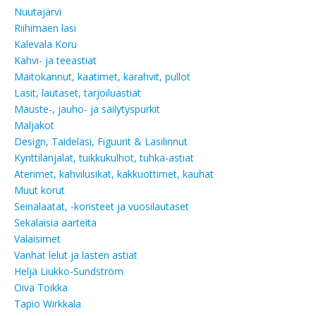
Nuutajärvi
Riihimäen lasi
Kalevala Koru
Kahvi- ja teeastiat
Maitokannut, kaatimet, karahvit, pullot
Lasit, lautaset, tarjoiluastiat
Mauste-, jauho- ja säilytyspurkit
Maljakot
Design, Taidelasi, Figuurit & Lasilinnut
Kynttilänjalat, tuikkukulhot, tuhka-astiat
Aterimet, kahvilusikat, kakkuottimet, kauhat
Muut korut
Seinälaatat, -koristeet ja vuosilautaset
Sekalaisia aarteita
Valaisimet
Vanhat lelut ja lasten astiat
Heljä Liukko-Sundström
Oiva Toikka
Tapio Wirkkala