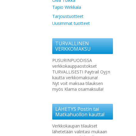
Oiva Toikka
Tapio Wirkkala
Tarjoustuotteet
Uusimmat tuotteet
TURVALLINEN
VERKKOMAKSU
PUSURINPUODISSA
verkkokauppaostokset
TURVALLISESTI Paytrail Oyj:n
kautta verkkomaksuna!
Nyt voit maksaa tilauksen
myös Klarna osamaksulla!
LÄHETYS Postin tai
Matkahuollon kautta!
Verkkokaupan tilaukset
lähetetään valintasi mukaan