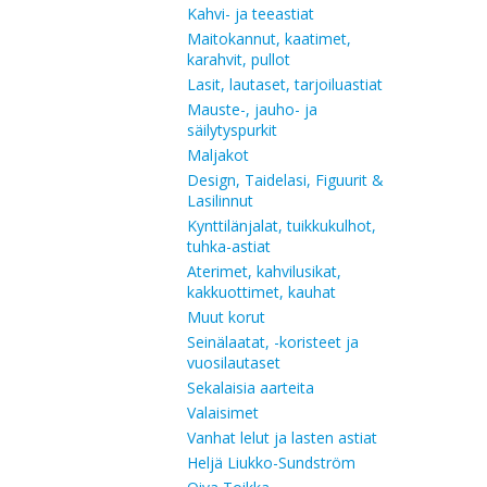
Kahvi- ja teeastiat
Maitokannut, kaatimet,
karahvit, pullot
Lasit, lautaset, tarjoiluastiat
Mauste-, jauho- ja
säilytyspurkit
Maljakot
Design, Taidelasi, Figuurit &
Lasilinnut
Kynttilänjalat, tuikkukulhot,
tuhka-astiat
Aterimet, kahvilusikat,
kakkuottimet, kauhat
Muut korut
Seinälaatat, -koristeet ja
vuosilautaset
Sekalaisia aarteita
Valaisimet
Vanhat lelut ja lasten astiat
Heljä Liukko-Sundström