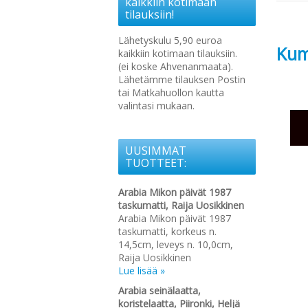
kaikkiin kotimaan
tilauksiin!
Lähetyskulu 5,90 euroa
Kum
kaikkiin kotimaan tilauksiin.
(ei koske Ahvenanmaata).
Lähetämme tilauksen Postin
tai Matkahuollon kautta
valintasi mukaan.
UUSIMMAT
TUOTTEET:
Arabia Mikon päivät 1987
taskumatti, Raija Uosikkinen
Arabia Mikon päivät 1987
taskumatti, korkeus n.
14,5cm, leveys n. 10,0cm,
Raija Uosikkinen
Lue lisää »
Arabia seinälaatta,
koristelaatta, Piironki, Heljä