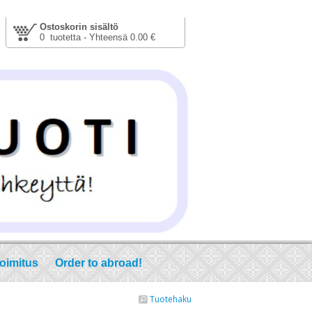
Ostoskorin sisältö
0 tuotetta - Yhteensä 0.00 €
toimitus
Order to abroad!
Tuotehaku