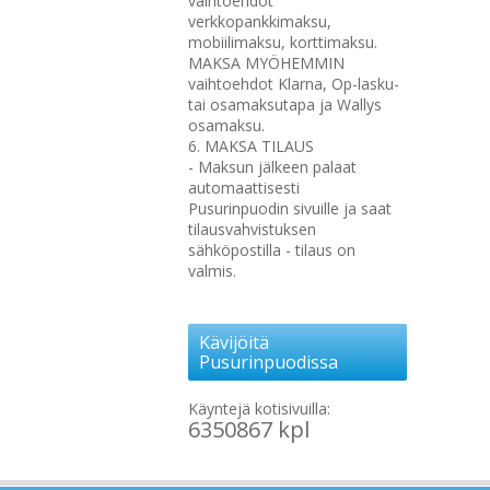
vaihtoehdot
verkkopankkimaksu,
mobiilimaksu, korttimaksu.
MAKSA MYÖHEMMIN
vaihtoehdot Klarna, Op-lasku-
tai osamaksutapa ja Wallys
osamaksu.
6. MAKSA TILAUS
- Maksun jälkeen palaat
automaattisesti
Pusurinpuodin sivuille ja saat
tilausvahvistuksen
sähköpostilla - tilaus on
valmis.
Kävijöitä
Pusurinpuodissa
Käyntejä kotisivuilla:
6350867 kpl