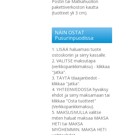
Postin tai Matkahuollon
pakettiverkoston kautta
(tuotteet yli 3 cm).
NÄIN OSTAT
Pusurinpuodissa:
1. LISÄÄ haluamasi tuote
ostoskoriin ja siirry kassalle.
2. VALITSE maksutapa
(verkkopankkimaksu) - klikkaa
"Jatka".
3. TÄYTÄ tilaajantiedot -
klikkaa "Jatka".
4. YHTEENVEDOSSA hyväksy
ehdot ja siirry maksamaan tai
klikkaa "Osta tuotteet"
(Verkkopankkimaksu).
5. MAKSUSIVULLA valitse
miten haluat maksaa MAKSA
HETI tai MAKSA
MYÖHEMMIN. MAKSA HETI