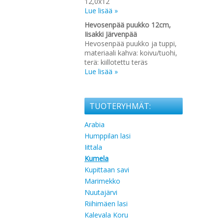
12,0x12
Lue lisää »
Hevosenpää puukko 12cm,
Iisakki Järvenpää
Hevosenpää puukko ja tuppi,
materiaali kahva: koivu/tuohi,
terä: kiillotettu teräs
Lue lisää »
TUOTERYHMÄT:
Arabia
Humppilan lasi
Iittala
Kumela
Kupittaan savi
Marimekko
Nuutajärvi
Riihimäen lasi
Kalevala Koru