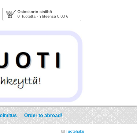
Ostoskorin sisältö
0 tuotetta - Yhteensä 0.00 €
toimitus
Order to abroad!
Tuotehaku