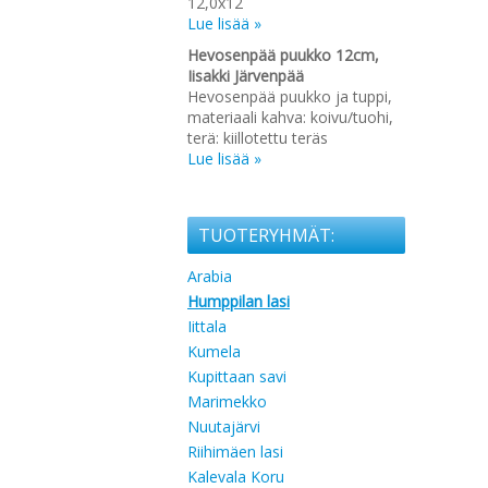
12,0x12
Lue lisää »
Hevosenpää puukko 12cm,
Iisakki Järvenpää
Hevosenpää puukko ja tuppi,
materiaali kahva: koivu/tuohi,
terä: kiillotettu teräs
Lue lisää »
TUOTERYHMÄT:
Arabia
Humppilan lasi
Iittala
Kumela
Kupittaan savi
Marimekko
Nuutajärvi
Riihimäen lasi
Kalevala Koru