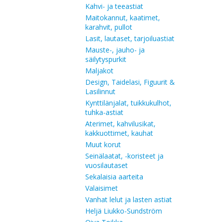
Kahvi- ja teeastiat
Maitokannut, kaatimet,
karahvit, pullot
Lasit, lautaset, tarjoiluastiat
Mauste-, jauho- ja
säilytyspurkit
Maljakot
Design, Taidelasi, Figuurit &
Lasilinnut
Kynttilänjalat, tuikkukulhot,
tuhka-astiat
Aterimet, kahvilusikat,
kakkuottimet, kauhat
Muut korut
Seinälaatat, -koristeet ja
vuosilautaset
Sekalaisia aarteita
Valaisimet
Vanhat lelut ja lasten astiat
Heljä Liukko-Sundström