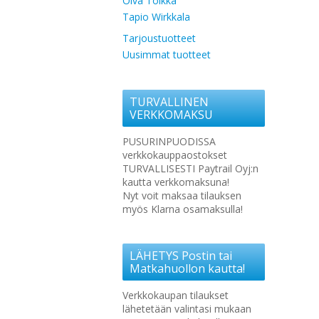
Oiva Toikka
Tapio Wirkkala
Tarjoustuotteet
Uusimmat tuotteet
TURVALLINEN
VERKKOMAKSU
PUSURINPUODISSA
verkkokauppaostokset
TURVALLISESTI Paytrail Oyj:n
kautta verkkomaksuna!
Nyt voit maksaa tilauksen
myös Klarna osamaksulla!
LÄHETYS Postin tai
Matkahuollon kautta!
Verkkokaupan tilaukset
lähetetään valintasi mukaan