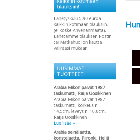
kaikkiin kotimaan
tilauksiin!
Lähetyskulu 5,90 euroa
Hump
kaikkiin kotimaan tilauksiin.
(ei koske Ahvenanmaata).
Lähetämme tilauksen Postin
tai Matkahuollon kautta
valintasi mukaan.
UUSIMMAT
TUOTTEET:
Arabia Mikon päivät 1987
taskumatti, Raija Uosikkinen
Arabia Mikon päivät 1987
taskumatti, korkeus n.
14,5cm, leveys n. 10,0cm,
Raija Uosikkinen
Lue lisää »
Arabia seinälaatta,
koristelaatta, Piironki, Heljä