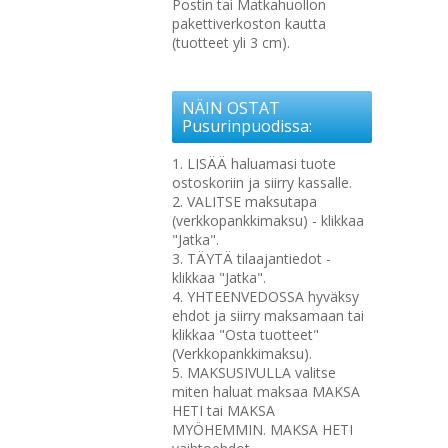
Postin tai Matkahuollon
pakettiverkoston kautta
(tuotteet yli 3 cm).
NÄIN OSTAT
Pusurinpuodissa:
1. LISÄÄ haluamasi tuote
ostoskoriin ja siirry kassalle.
2. VALITSE maksutapa
(verkkopankkimaksu) - klikkaa
"Jatka".
3. TÄYTÄ tilaajantiedot -
klikkaa "Jatka".
4. YHTEENVEDOSSA hyväksy
ehdot ja siirry maksamaan tai
klikkaa "Osta tuotteet"
(Verkkopankkimaksu).
5. MAKSUSIVULLA valitse
miten haluat maksaa MAKSA
HETI tai MAKSA
MYÖHEMMIN. MAKSA HETI