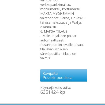
vaihtoehdot
verkkopankkimaksu,
mobiilimaksu, korttimaksu.
MAKSA MYÖHEMMIN
vaihtoehdot Klarna, Op-lasku-
tai osamaksutapa ja Wallys
osamaksu.
6. MAKSA TILAUS
- Maksun jälkeen palaat
automaattisesti
Pusurinpuodin sivuille ja saat
tilausvahvistuksen
sähköpostilla - tilaus on
valmis.
Kävijöitä
Pusurinpuodissa
Käyntejä kotisivuilla:
6351424 kpl