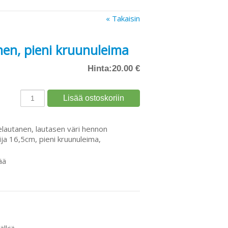
« Takaisin
anen, pieni kruunuleima
Hinta:
20.00 €
telautanen, lautasen väri hennon
ija 16,5cm, pieni kruunuleima,
ää