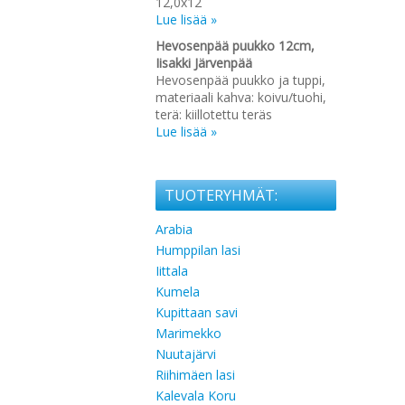
12,0x12
Lue lisää »
Hevosenpää puukko 12cm,
Iisakki Järvenpää
Hevosenpää puukko ja tuppi,
materiaali kahva: koivu/tuohi,
terä: kiillotettu teräs
Lue lisää »
TUOTERYHMÄT:
Arabia
Humppilan lasi
Iittala
Kumela
Kupittaan savi
Marimekko
Nuutajärvi
Riihimäen lasi
Kalevala Koru