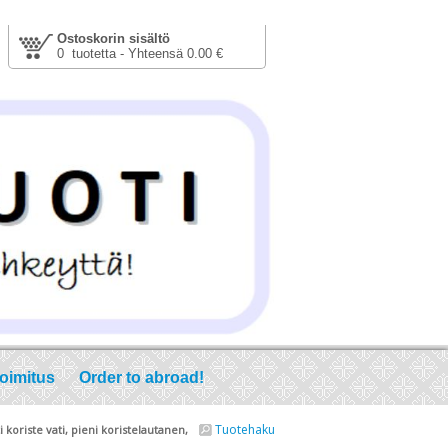
Ostoskorin sisältö
0 tuotetta - Yhteensä 0.00 €
toimitus
Order to abroad!
Tuotehaku
 koriste vati, pieni koristelautanen,