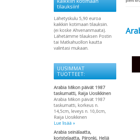
kaikkiin kotimaan
pieni k
tilauksiin!
Lähetyskulu 5,90 euroa
kaikkiin kotimaan tilauksiin.
Arab
(ei koske Ahvenanmaata).
Lähetämme tilauksen Postin
tai Matkahuollon kautta
valintasi mukaan.
UUSIMMAT
TUOTTEET:
Arabia Mikon päivät 1987
taskumatti, Raija Uosikkinen
Arabia Mikon päivät 1987
taskumatti, korkeus n.
14,5cm, leveys n. 10,0cm,
Raija Uosikkinen
Lue lisää »
Arabia seinälaatta,
koristelaatta, Piironki, Heljä