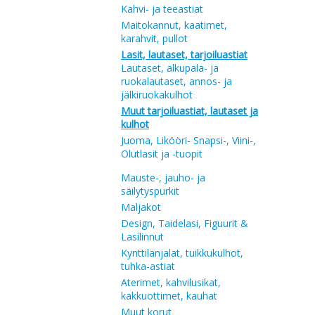
Kahvi- ja teeastiat
Maitokannut, kaatimet,
karahvit, pullot
Lasit, lautaset, tarjoiluastiat
Lautaset, alkupala- ja
ruokalautaset, annos- ja
jälkiruokakulhot
Muut tarjoiluastiat, lautaset ja
kulhot
Juoma, Likööri- Snapsi-, Viini-,
Olutlasit ja -tuopit
Mauste-, jauho- ja
säilytyspurkit
Maljakot
Design, Taidelasi, Figuurit &
Lasilinnut
Kynttilänjalat, tuikkukulhot,
tuhka-astiat
Aterimet, kahvilusikat,
kakkuottimet, kauhat
Muut korut