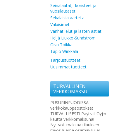
Seinälaatat, -koristeet ja
vuosilautaset
Sekalaisia aarteita
Valaisimet
Vanhat lelut ja lasten astiat
Heljä Liukko-Sundström
Oiva Toikka
Tapio Wirkkala
Tarjoustuotteet
Uusimmat tuotteet
TURVALLINEN
VERKKOMAKSU
PUSURINPUODISSA
verkkokauppaostokset
TURVALLISESTI Paytrail Oyj:n
kautta verkkomaksuna!
Nyt voit maksaa tilauksen
myös Klarna osamaksulla!