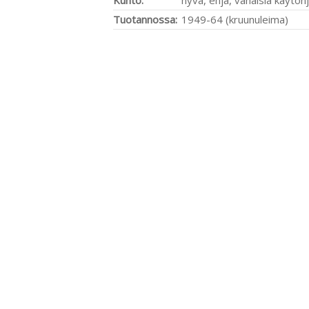
Kunto:
hyvä, ehjä, vähäisiä käytönj
Tuotannossa:
1949-64 (kruunuleima)