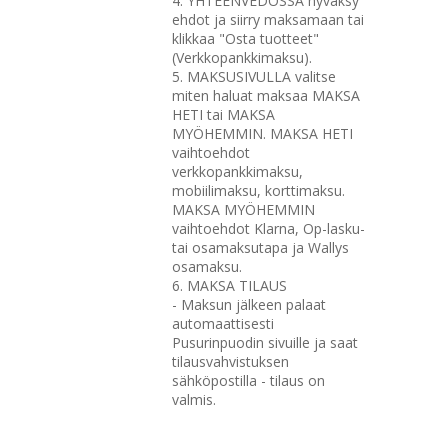
4. YHTEENVEDOSSA hyväksy
ehdot ja siirry maksamaan tai
klikkaa "Osta tuotteet"
(Verkkopankkimaksu).
5. MAKSUSIVULLA valitse
miten haluat maksaa MAKSA
HETI tai MAKSA
MYÖHEMMIN. MAKSA HETI
vaihtoehdot
verkkopankkimaksu,
mobiilimaksu, korttimaksu.
MAKSA MYÖHEMMIN
vaihtoehdot Klarna, Op-lasku-
tai osamaksutapa ja Wallys
osamaksu.
6. MAKSA TILAUS
- Maksun jälkeen palaat
automaattisesti
Pusurinpuodin sivuille ja saat
tilausvahvistuksen
sähköpostilla - tilaus on
valmis.