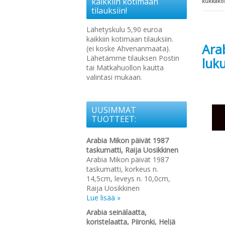
kaikkiin kotimaan
kukkakor
tilauksiin!
Lähetyskulu 5,90 euroa
kaikkiin kotimaan tilauksiin.
Arab
(ei koske Ahvenanmaata).
Lähetämme tilauksen Postin
luk
tai Matkahuollon kautta
valintasi mukaan.
UUSIMMAT
TUOTTEET:
Arabia Mikon päivät 1987
taskumatti, Raija Uosikkinen
Arabia Mikon päivät 1987
taskumatti, korkeus n.
14,5cm, leveys n. 10,0cm,
Raija Uosikkinen
Lue lisää »
Arabia seinälaatta,
koristelaatta, Piironki, Heljä