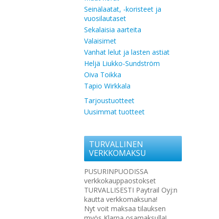
Seinälaatat, -koristeet ja
vuosilautaset
Sekalaisia aarteita
Valaisimet
Vanhat lelut ja lasten astiat
Heljä Liukko-Sundström
Oiva Toikka
Tapio Wirkkala
Tarjoustuotteet
Uusimmat tuotteet
TURVALLINEN
VERKKOMAKSU
PUSURINPUODISSA
verkkokauppaostokset
TURVALLISESTI Paytrail Oyj:n
kautta verkkomaksuna!
Nyt voit maksaa tilauksen
myös Klarna osamaksulla!