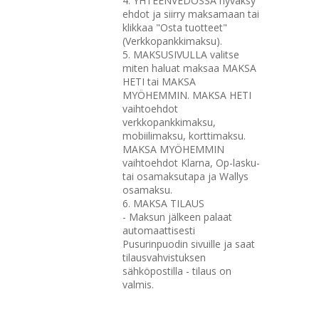
4. YHTEENVEDOSSA hyväksy
ehdot ja siirry maksamaan tai
klikkaa "Osta tuotteet"
(Verkkopankkimaksu).
5. MAKSUSIVULLA valitse
miten haluat maksaa MAKSA
HETI tai MAKSA
MYÖHEMMIN. MAKSA HETI
vaihtoehdot
verkkopankkimaksu,
mobiilimaksu, korttimaksu.
MAKSA MYÖHEMMIN
vaihtoehdot Klarna, Op-lasku-
tai osamaksutapa ja Wallys
osamaksu.
6. MAKSA TILAUS
- Maksun jälkeen palaat
automaattisesti
Pusurinpuodin sivuille ja saat
tilausvahvistuksen
sähköpostilla - tilaus on
valmis.