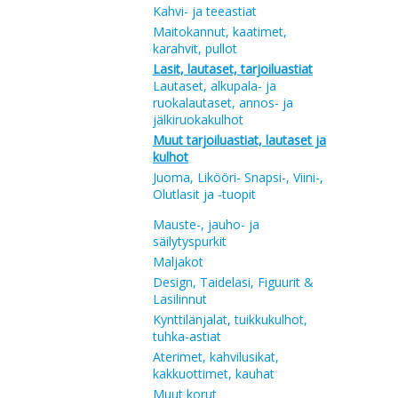
Kahvi- ja teeastiat
Maitokannut, kaatimet,
karahvit, pullot
Lasit, lautaset, tarjoiluastiat
Lautaset, alkupala- ja
ruokalautaset, annos- ja
jälkiruokakulhot
Muut tarjoiluastiat, lautaset ja
kulhot
Juoma, Likööri- Snapsi-, Viini-,
Olutlasit ja -tuopit
Mauste-, jauho- ja
säilytyspurkit
Maljakot
Design, Taidelasi, Figuurit &
Lasilinnut
Kynttilänjalat, tuikkukulhot,
tuhka-astiat
Aterimet, kahvilusikat,
kakkuottimet, kauhat
Muut korut