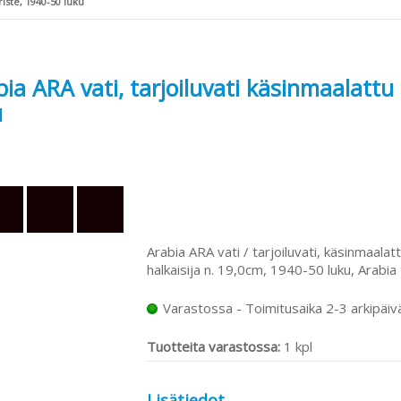
iste, 1940-50 luku
ia ARA vati, tarjoiluvati käsinmaalattu
u
Arabia ARA vati / tarjoiluvati, käsinmaalat
halkaisija n. 19,0cm, 1940-50 luku, Arabi
Varastossa - Toimitusaika 2-3 arkipäiv
Tuotteita varastossa:
1 kpl
Lisätiedot