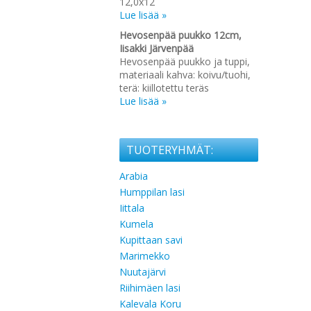
12,0x12
Lue lisää »
Hevosenpää puukko 12cm,
Iisakki Järvenpää
Hevosenpää puukko ja tuppi,
materiaali kahva: koivu/tuohi,
terä: kiillotettu teräs
Lue lisää »
TUOTERYHMÄT:
Arabia
Humppilan lasi
Iittala
Kumela
Kupittaan savi
Marimekko
Nuutajärvi
Riihimäen lasi
Kalevala Koru