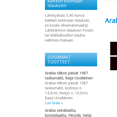
kaikkiin kotimaan
tilauksiin!
Lähetyskulu 5,90 euroa
Ara
kaikkiin kotimaan tilauksiin.
(ei koske Ahvenanmaata).
Lähetämme tilauksen Postin
tai Matkahuollon kautta
valintasi mukaan.
UUSIMMAT
TUOTTEET:
Arabia Mikon päivät 1987
taskumatti, Raija Uosikkinen
Arabia Mikon päivät 1987
taskumatti, korkeus n.
14,5cm, leveys n. 10,0cm,
Raija Uosikkinen
Lue lisää »
Arabia seinälaatta,
koristelaatta, Piironki, Heljä