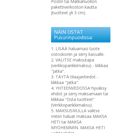
Postin tai Matkahuollon
pakettiverkoston kautta
(tuotteet yli 3 cm).
NÄIN OSTAT
Pusurinpuodissa:
1. LISÄÄ haluamasi tuote
ostoskoriin ja siirry kassalle.
2. VALITSE maksutapa
(verkkopankkimaksu) - klikkaa
"Jatka".
3. TÄYTÄ tilaajantiedot -
klikkaa "Jatka".
4. YHTEENVEDOSSA hyväksy
ehdot ja siirry maksamaan tai
klikkaa "Osta tuotteet"
(Verkkopankkimaksu).
5. MAKSUSIVULLA valitse
miten haluat maksaa MAKSA
HETI tai MAKSA
MYÖHEMMIN. MAKSA HETI