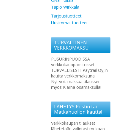
Oiva Toikka
Tapio Wirkkala
Tarjoustuotteet
Uusimmat tuotteet
TURVALLINEN
VERKKOMAKSU
PUSURINPUODISSA
verkkokauppaostokset
TURVALLISESTI Paytrail Oyj:n
kautta verkkomaksuna!
Nyt voit maksaa tilauksen
myös Klarna osamaksulla!
LÄHETYS Postin tai
Matkahuollon kautta!
Verkkokaupan tilaukset
lähetetään valintasi mukaan