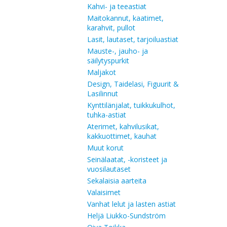
Kahvi- ja teeastiat
Maitokannut, kaatimet,
karahvit, pullot
Lasit, lautaset, tarjoiluastiat
Mauste-, jauho- ja
säilytyspurkit
Maljakot
Design, Taidelasi, Figuurit &
Lasilinnut
Kynttilänjalat, tuikkukulhot,
tuhka-astiat
Aterimet, kahvilusikat,
kakkuottimet, kauhat
Muut korut
Seinälaatat, -koristeet ja
vuosilautaset
Sekalaisia aarteita
Valaisimet
Vanhat lelut ja lasten astiat
Heljä Liukko-Sundström