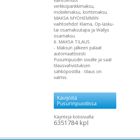
vaihtoehdot
verkkopankkimaksu,
mobiilimaksu, korttimaksu.
MAKSA MYÖHEMMIN
vaihtoehdot Klarna, Op-lasku-
tai osamaksutapa ja Wallys
osamaksu.
6. MAKSA TILAUS
- Maksun jälkeen palaat
automaattisesti
Pusurinpuodin sivuille ja saat
tilausvahvistuksen
sähköpostilla - tilaus on
valmis.
Kävijöitä
Pusurinpuodissa
Käyntejä kotisivuilla:
6351784 kpl