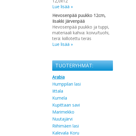
12,0x12
Lue lisää »
Hevosenpää puukko 12cm,
Iisakki Järvenpää
Hevosenpää puukko ja tuppi,
materiaali kahva: koivu/tuohi,
terä: kiillotettu teräs
Lue lisää »
TUOTERYHMÄT:
Arabia
Humppilan lasi
Iittala
Kumela
Kupittaan savi
Marimekko
Nuutajärvi
Riihimäen lasi
Kalevala Koru