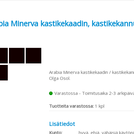
bia Minerva kastikekaadin, kastikekann
Arabia Minerva kastikekaadin / kastikekan
Olga Osol.
Varastossa - Toimitusaika 2-3 arkipäiv
Tuotteita varastossa:
1 kpl
Lisätiedot
Kunto:
hyvä, ehjä, vähäisiä käytönj