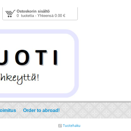
Ostoskorin sisältö
0 tuotetta - Yhteensä 0.00 €
toimitus
Order to abroad!
Tuotehaku