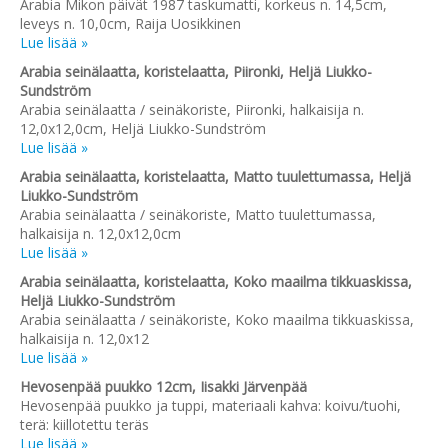
Arabia Mikon päivät 1987 taskumatti, korkeus n. 14,5cm,
leveys n. 10,0cm, Raija Uosikkinen
Lue lisää »
Arabia seinälaatta, koristelaatta, Piironki, Heljä Liukko-
Sundström
Arabia seinälaatta / seinäkoriste, Piironki, halkaisija n.
12,0x12,0cm, Heljä Liukko-Sundström
Lue lisää »
Arabia seinälaatta, koristelaatta, Matto tuulettumassa, Heljä
Liukko-Sundström
Arabia seinälaatta / seinäkoriste, Matto tuulettumassa,
halkaisija n. 12,0x12,0cm
Lue lisää »
Arabia seinälaatta, koristelaatta, Koko maailma tikkuaskissa,
Heljä Liukko-Sundström
Arabia seinälaatta / seinäkoriste, Koko maailma tikkuaskissa,
halkaisija n. 12,0x12
Lue lisää »
Hevosenpää puukko 12cm, Iisakki Järvenpää
Hevosenpää puukko ja tuppi, materiaali kahva: koivu/tuohi,
terä: kiillotettu teräs
Lue lisää »