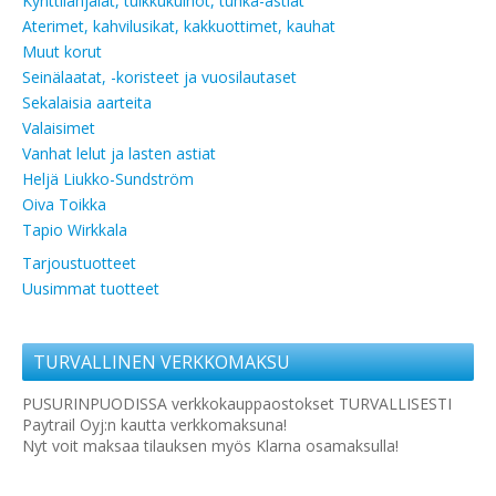
Kynttilänjalat, tuikkukulhot, tuhka-astiat
Aterimet, kahvilusikat, kakkuottimet, kauhat
Muut korut
Seinälaatat, -koristeet ja vuosilautaset
Sekalaisia aarteita
Valaisimet
Vanhat lelut ja lasten astiat
Heljä Liukko-Sundström
Oiva Toikka
Tapio Wirkkala
Tarjoustuotteet
Uusimmat tuotteet
TURVALLINEN VERKKOMAKSU
PUSURINPUODISSA verkkokauppaostokset TURVALLISESTI
Paytrail Oyj:n kautta verkkomaksuna!
Nyt voit maksaa tilauksen myös Klarna osamaksulla!