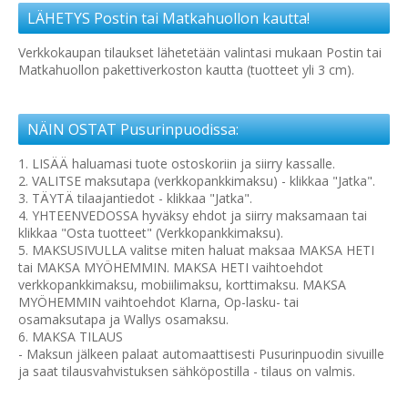
LÄHETYS Postin tai Matkahuollon kautta!
Verkkokaupan tilaukset lähetetään valintasi mukaan Postin tai
Matkahuollon pakettiverkoston kautta (tuotteet yli 3 cm).
NÄIN OSTAT Pusurinpuodissa:
1. LISÄÄ haluamasi tuote ostoskoriin ja siirry kassalle.
2. VALITSE maksutapa (verkkopankkimaksu) - klikkaa "Jatka".
3. TÄYTÄ tilaajantiedot - klikkaa "Jatka".
4. YHTEENVEDOSSA hyväksy ehdot ja siirry maksamaan tai
klikkaa "Osta tuotteet" (Verkkopankkimaksu).
5. MAKSUSIVULLA valitse miten haluat maksaa MAKSA HETI
tai MAKSA MYÖHEMMIN. MAKSA HETI vaihtoehdot
verkkopankkimaksu, mobiilimaksu, korttimaksu. MAKSA
MYÖHEMMIN vaihtoehdot Klarna, Op-lasku- tai
osamaksutapa ja Wallys osamaksu.
6. MAKSA TILAUS
- Maksun jälkeen palaat automaattisesti Pusurinpuodin sivuille
ja saat tilausvahvistuksen sähköpostilla - tilaus on valmis.