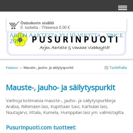
Ostoskorin sisältö
0 tuotetta - Yhteensä 0.00 €
Arjen Aarteita yli 10-vuotta - since
2013!
Tuotehaku
Päätaso
››
Mauste-, jauho- ja säilytyspurkit
Mauste-, jauho- ja säilytyspurkit
Vanhoja kotimaisia mauste-, jauho- ja säilytyspurkkeja
Arabia, Riihimäen lasi, Kupittaan Savi, Karhulan lasi,
Nuutajärvi, Iittala, Kumela, Humppilan lasi ym. valmistajilta.
Pusurinpuoti.com tuotteet: