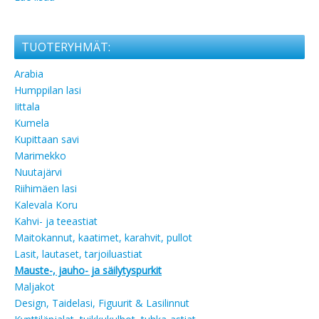
TUOTERYHMÄT:
Arabia
Humppilan lasi
Iittala
Kumela
Kupittaan savi
Marimekko
Nuutajärvi
Riihimäen lasi
Kalevala Koru
Kahvi- ja teeastiat
Maitokannut, kaatimet, karahvit, pullot
Lasit, lautaset, tarjoiluastiat
Mauste-, jauho- ja säilytyspurkit
Maljakot
Design, Taidelasi, Figuurit & Lasilinnut