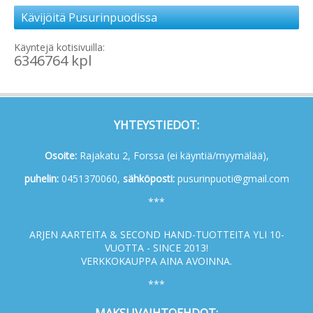
Kävijöitä Pusurinpuodissa
Käyntejä kotisivuilla:
6346764 kpl
YHTEYSTIEDOT:
Osoite:
Rajakatu 2, Forssa (ei käyntiä/myymälää),
p
uhelin:
0451370060,
s
ähköposti:
pusurinpuoti@gmail.com
***
ARJEN AARTEITA & SECOND HAND-TUOTTEITA YLI 10-
VUOTTA - SINCE 2013!
VERKKOKAUPPA AINA AVOINNA.
***