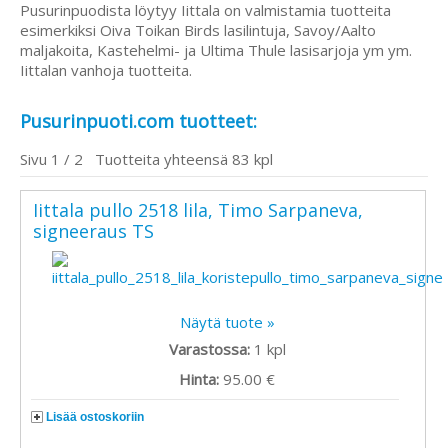
Pusurinpuodista löytyy Iittala on valmistamia tuotteita
esimerkiksi Oiva Toikan Birds lasilintuja, Savoy/Aalto
maljakoita, Kastehelmi- ja Ultima Thule lasisarjoja ym ym.
Iittalan vanhoja tuotteita.
Pusurinpuoti.com tuotteet:
Sivu 1 / 2 Tuotteita yhteensä 83 kpl
Iittala pullo 2518 lila, Timo Sarpaneva,
signeeraus TS
Näytä tuote »
Varastossa:
1
kpl
Hinta:
95.00 €
Lisää ostoskoriin