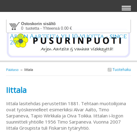
Ostoskorin sisältö
0 tuotetta - Yhteensä 0.00 €
Arjen Aarteita yli 10-vuotta - since
2013!
Tuotehaku
Päätaso
››
Iittala
Iittala
Iittala lasitehdas perustettiin 1881. Tehtaan muotoilijoina
ovat työskennelleet esimerkiksi Alvar Aalto, Timo
Sarpaneva, Tapio Wirkkala ja Oiva Toikka. Iittalan i-logon
suunnitteli yhtiölle 1956 Timo Sarpaneva. Vuonna 2007
Iittala Groupista tuli Fiskarsin tytäryhtiö.