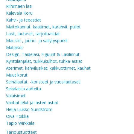
Riihimäen lasi
Kalevala Koru
Kahvi- ja teeastiat
Maitokannut, kaatimet, karahvit, pullot
Lasit, lautaset, tarjoiluastiat
Mauste-, jauho- ja säilytyspurkit
Maljakot
Design, Taidelasi, Figuurit & Lasilinnut
Kynttilänjalat, tuikkukulhot, tuhka-astiat
Aterimet, kahvilusikat, kakkuottimet, kauhat
Muut korut
Seinälaatat, -koristeet ja vuosilautaset
Sekalaisia aarteita
Valaisimet
Vanhat lelut ja lasten astiat
Heljä Liukko-Sundström
Oiva Toikka
Tapio Wirkkala
Tarjoustuotteet