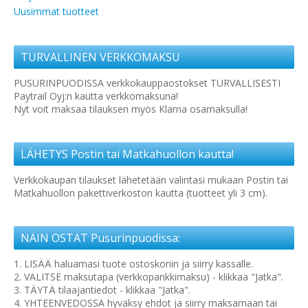
Uusimmat tuotteet
TURVALLINEN VERKKOMAKSU
PUSURINPUODISSA verkkokauppaostokset TURVALLISESTI
Paytrail Oyj:n kautta verkkomaksuna!
Nyt voit maksaa tilauksen myös Klarna osamaksulla!
LÄHETYS Postin tai Matkahuollon kautta!
Verkkokaupan tilaukset lähetetään valintasi mukaan Postin tai
Matkahuollon pakettiverkoston kautta (tuotteet yli 3 cm).
NÄIN OSTAT Pusurinpuodissa:
1. LISÄÄ haluamasi tuote ostoskoriin ja siirry kassalle.
2. VALITSE maksutapa (verkkopankkimaksu) - klikkaa "Jatka".
3. TÄYTÄ tilaajantiedot - klikkaa "Jatka".
4. YHTEENVEDOSSA hyväksy ehdot ja siirry maksamaan tai