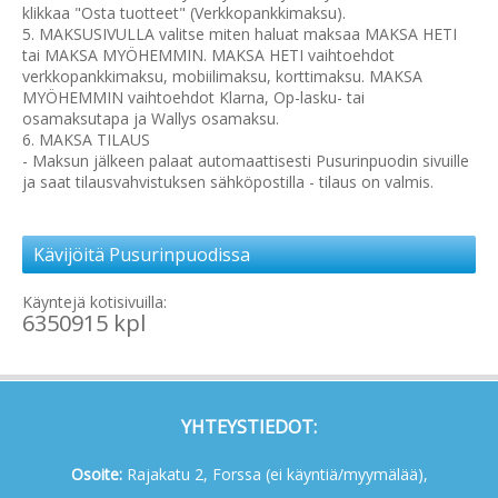
klikkaa "Osta tuotteet" (Verkkopankkimaksu).
5. MAKSUSIVULLA valitse miten haluat maksaa MAKSA HETI
tai MAKSA MYÖHEMMIN. MAKSA HETI vaihtoehdot
verkkopankkimaksu, mobiilimaksu, korttimaksu. MAKSA
MYÖHEMMIN vaihtoehdot Klarna, Op-lasku- tai
osamaksutapa ja Wallys osamaksu.
6. MAKSA TILAUS
- Maksun jälkeen palaat automaattisesti Pusurinpuodin sivuille
ja saat tilausvahvistuksen sähköpostilla - tilaus on valmis.
Kävijöitä Pusurinpuodissa
Käyntejä kotisivuilla:
6350915 kpl
YHTEYSTIEDOT:
Osoite:
Rajakatu 2, Forssa (ei käyntiä/myymälää),