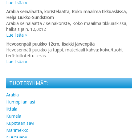
Lue lisää »
Arabia seinälaatta, koristelaatta, Koko maailma tikkuaskissa,
Heljä Liukko-Sundström
Arabia seinälaatta / seinäkoriste, Koko maailma tikkuaskissa,
halkaisija n. 12,0x12
Lue lisää »
Hevosenpää puukko 12cm, Iisakki Järvenpää
Hevosenpää puukko ja tuppi, materiaali kahva: koivu/tuohi,
terä: kiillotettu teräs
Lue lisää »
TUOTERYHMÄT:
Arabia
Humppilan lasi
Iittala
Kumela
Kupittaan savi
Marimekko
Nuutajärvi