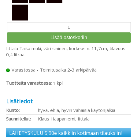
Iittala Taika muki, väri sininen, korkeus n. 11,7cm, tilavuus
0,4 litraa.
Varastossa - Toimitusaika 2-3 arkipäivää
Tuotteita varastossa:
1 kpl
Lisätiedot
Kunto:
hyvä, ehjä, hyvin vähäisiä käytönjälkiä
Suunnitellut:
Klaus Haapaniemi, Iittala
LÄHETYSKULU 5,90e kaikkiin kotimaan tilauksiin!