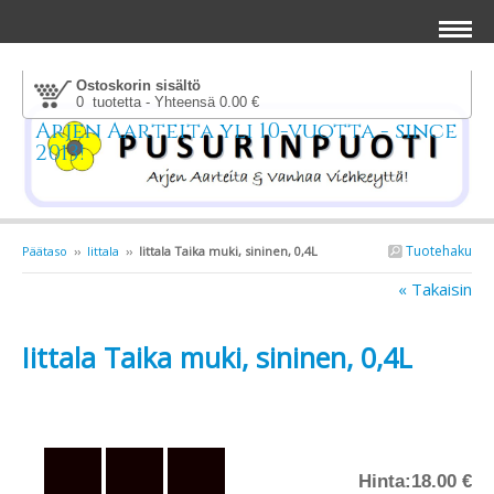
Ostoskorin sisältö
0 tuotetta - Yhteensä 0.00 €
Arjen Aarteita yli 10-vuotta - since
2013!
Tuotehaku
Päätaso
››
Iittala
››
Iittala Taika muki, sininen, 0,4L
« Takaisin
Iittala Taika muki, sininen, 0,4L
Hinta:
18.00 €