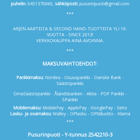
p
uhelin:
0451370060,
s
ähköposti:
pusurinpuoti@gmail.com
***
ARJEN AARTEITA & SECOND HAND-TUOTTEITA YLI 10-
VUOTTA - SINCE 2013!
VERKKOKAUPPA AINA AVOINNA.
***
MAKSUVAIHTOEHDOT:
Pankkimaksu:
Nordea - Osuuspankki - Danske Bank -
Säästöpankki
OmaSäästöpankki - Ålandsbanken - Aktia - POP Pankki -
SPankki
Mobilemaksu:
MobilePay - ApplePay - GooglePay - Siirto
Lasku- ja osamaksu:
Walley - OPlasku - OPtililuotto - Klarna
***
Pusurinpuoti - Y-tunnus 2542210-3