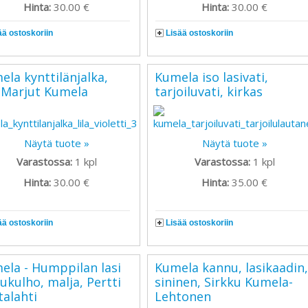
Hinta:
30.00 €
Hinta:
30.00 €
ää ostoskoriin
Lisää ostoskoriin
ela kynttilänjalka,
Kumela iso lasivati,
a, Marjut Kumela
tarjoiluvati, kirkas
Näytä tuote »
Näytä tuote »
Varastossa:
1
kpl
Varastossa:
1
kpl
Hinta:
30.00 €
Hinta:
35.00 €
ää ostoskoriin
Lisää ostoskoriin
ela - Humppilan lasi
Kumela kannu, lasikaadin
ukulho, malja, Pertti
sininen, Sirkku Kumela-
talahti
Lehtonen