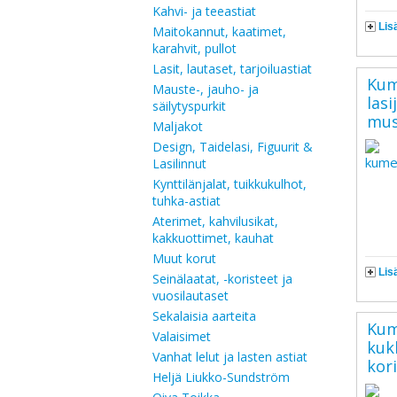
Kahvi- ja teeastiat
Lis
Maitokannut, kaatimet,
karahvit, pullot
Lasit, lautaset, tarjoiluastiat
Kum
Mauste-, jauho- ja
lasi
säilytyspurkit
mus
Maljakot
Design, Taidelasi, Figuurit &
Lasilinnut
Kynttilänjalat, tuikkukulhot,
tuhka-astiat
Aterimet, kahvilusikat,
kakkuottimet, kauhat
Muut korut
Lis
Seinälaatat, -koristeet ja
vuosilautaset
Sekalaisia aarteita
Kum
Valaisimet
kuk
Vanhat lelut ja lasten astiat
kor
Heljä Liukko-Sundström