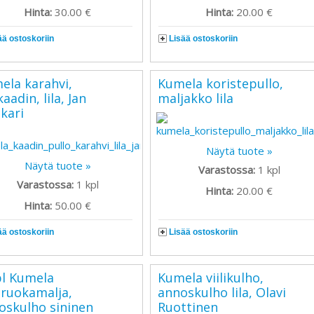
Hinta:
30.00 €
Hinta:
20.00 €
ää ostoskoriin
Lisää ostoskoriin
ela karahvi,
Kumela koristepullo,
kaadin, lila, Jan
maljakko lila
kari
Näytä tuote »
Näytä tuote »
Varastossa:
1
kpl
Varastossa:
1
kpl
Hinta:
20.00 €
Hinta:
50.00 €
ää ostoskoriin
Lisää ostoskoriin
pl Kumela
Kumela viilikulho,
kiruokamalja,
annoskulho lila, Olavi
oskulho sininen
Ruottinen