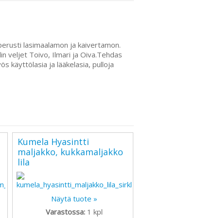
perusti lasimaalamon ja kaivertamon.
n veljet Toivo, Ilmari ja Oiva.Tehdas
s käyttölasia ja lääkelasia, pulloja
Kumela Hyasintti
maljakko, kukkamaljakko
lila
Näytä tuote »
Varastossa:
1
kpl