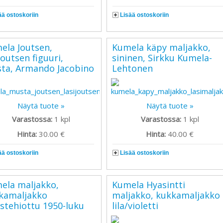
ää ostoskoriin
Lisää ostoskoriin
ela Joutsen,
Kumela käpy maljakko,
joutsen figuuri,
sininen, Sirkku Kumela-
ta, Armando Jacobino
Lehtonen
Näytä tuote »
Näytä tuote »
Varastossa:
1
kpl
Varastossa:
1
kpl
Hinta:
30.00 €
Hinta:
40.00 €
ää ostoskoriin
Lisää ostoskoriin
ela maljakko,
Kumela Hyasintti
kamaljakko
maljakko, kukkamaljakko
istehiottu 1950-luku
lila/violetti