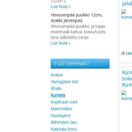
12,0x12
jala
Lue lisää »
Hevosenpää puukko 12cm,
Iisakki Järvenpää
Hevosenpää puukko ja tuppi,
materiaali kahva: koivu/tuohi,
terä: kiillotettu teräs
Lue lisää »
Lis
TUOTERYHMÄT:
Kum
Arabia
soke
Humppilan lasi
Kum
Iittala
Kumela
Kupittaan savi
Marimekko
Nuutajärvi
Riihimäen lasi
Kalevala Koru