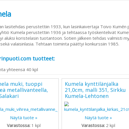
ela
n lasitehdas perustettiin 1933, kun lasinkaivertaja Toivo Kumén 
htiö Kumela perustettiin 1936 ja tehtaassa työskentelivät Kumeli
yi aluksi koristelasin tuotantoon. Sotien jälkeen tehdas valmisti myö
 sekä valaisinlasia. Tehtaan toiminta päättyi konkurssiin 1985.
inpuoti.com tuotteet:
ita yhteensä 40 kpl
ela muki, tuoppi
Kumela kynttilänjalka
eä metallivanteella,
21,0cm, malli 351, Sirkku
Salakari
Kumela-Lehtonen
Näytä tuote »
Näytä tuote »
Varastossa:
1
kpl
Varastossa:
2
kpl