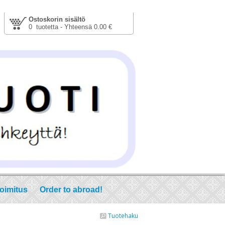
Ostoskorin sisältö
0 tuotetta - Yhteensä 0.00 €
toimitus
Order to abroad!
Tuotehaku