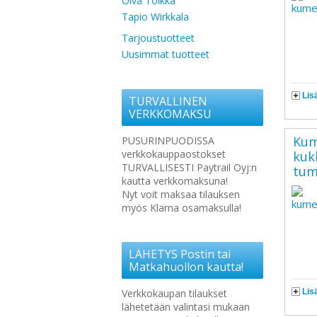
Oiva Toikka
Tapio Wirkkala
Tarjoustuotteet
Uusimmat tuotteet
Lis
TURVALLINEN
VERKKOMAKSU
Kum
PUSURINPUODISSA
verkkokauppaostokset
kuk
TURVALLISESTI Paytrail Oyj:n
tum
kautta verkkomaksuna!
Nyt voit maksaa tilauksen
myös Klarna osamaksulla!
LÄHETYS Postin tai
Matkahuollon kautta!
Lis
Verkkokaupan tilaukset
lähetetään valintasi mukaan