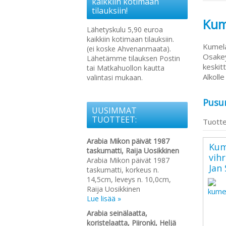
kaikkiin kotimaan
tilauksiin!
Kum
Lähetyskulu 5,90 euroa
kaikkiin kotimaan tilauksiin.
Kumela
(ei koske Ahvenanmaata).
Osakey
Lähetämme tilauksen Postin
keskitt
tai Matkahuollon kautta
Alkolle
valintasi mukaan.
Pusur
UUSIMMAT
TUOTTEET:
Tuotte
Arabia Mikon päivät 1987
Kum
taskumatti, Raija Uosikkinen
vihr
Arabia Mikon päivät 1987
Jan 
taskumatti, korkeus n.
14,5cm, leveys n. 10,0cm,
Raija Uosikkinen
Lue lisää »
Arabia seinälaatta,
koristelaatta, Piironki, Heljä