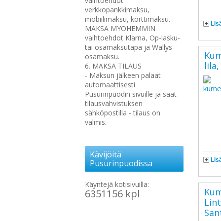
vaihtoehdot
verkkopankkimaksu,
mobiilimaksu, korttimaksu.
Lis
MAKSA MYÖHEMMIN
vaihtoehdot Klarna, Op-lasku-
tai osamaksutapa ja Wallys
Kum
osamaksu.
lil
6. MAKSA TILAUS
- Maksun jälkeen palaat
automaattisesti
Pusurinpuodin sivuille ja saat
tilausvahvistuksen
sähköpostilla - tilaus on
valmis.
Kävijöitä
Lis
Pusurinpuodissa
Käyntejä kotisivuilla:
Kum
6351156 kpl
Lint
San