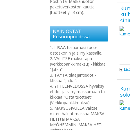
Postin tai Matkahuollon
pakettiverkoston kautta
Kum
(tuotteet yli 3 cm).
kulh
sin
NÄIN OSTAT
Pusurinpuodissa:
1. LISÄÄ haluamasi tuote
ostoskoriin ja siirry kassalle.
2. VALITSE maksutapa
(verkkopankkimaksu) - klikkaa
"Jatka".
Lis
3. TÄYTÄ tilaajantiedot -
klikkaa "Jatka".
4. YHTEENVEDOSSA hyväksy
Kum
ehdot ja siirry maksamaan tai
sok
klikkaa "Osta tuotteet"
(Verkkopankkimaksu).
5. MAKSUSIVULLA valitse
miten haluat maksaa MAKSA
HETI tai MAKSA
MYÖHEMMIN. MAKSA HETI