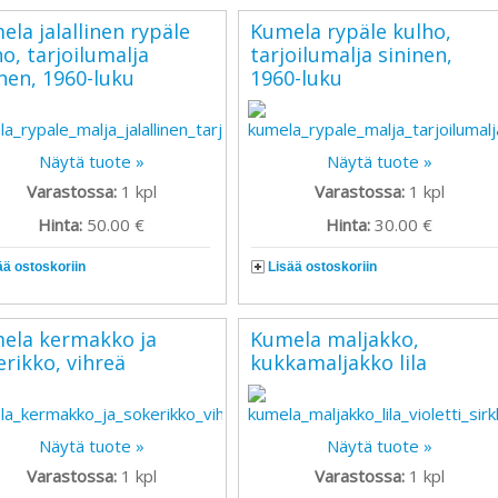
ela jalallinen rypäle
Kumela rypäle kulho,
o, tarjoilumalja
tarjoilumalja sininen,
inen, 1960-luku
1960-luku
Näytä tuote »
Näytä tuote »
Varastossa:
1
kpl
Varastossa:
1
kpl
Hinta:
50.00 €
Hinta:
30.00 €
ää ostoskoriin
Lisää ostoskoriin
ela kermakko ja
Kumela maljakko,
erikko, vihreä
kukkamaljakko lila
Näytä tuote »
Näytä tuote »
Varastossa:
1
kpl
Varastossa:
1
kpl