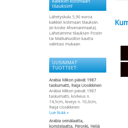
kaikkiin kotimaan
tilauksiin!
Lähetyskulu 5,90 euroa
Kume
kaikkiin kotimaan tilauksiin.
(ei koske Ahvenanmaata).
Lähetämme tilauksen Postin
tai Matkahuollon kautta
valintasi mukaan.
UUSIMMAT
TUOTTEET:
Arabia Mikon päivät 1987
taskumatti, Raija Uosikkinen
Arabia Mikon päivät 1987
taskumatti, korkeus n.
14,5cm, leveys n. 10,0cm,
Raija Uosikkinen
Lue lisää »
Arabia seinälaatta,
koristelaatta, Piironki, Heljä