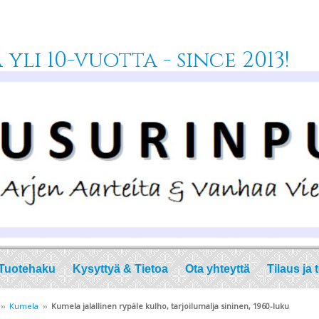
yli 10-vuotta - since 2013!
Tuotehaku
Kysyttyä & Tietoa
Ota yhteyttä
Tilaus ja 
››
Kumela
››
Kumela jalallinen rypäle kulho, tarjoilumalja sininen, 1960-luku