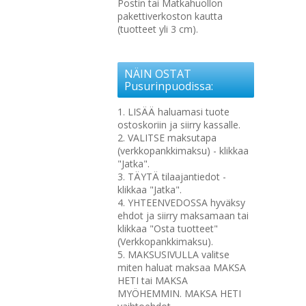
Postin tai Matkahuollon
pakettiverkoston kautta
(tuotteet yli 3 cm).
NÄIN OSTAT
Pusurinpuodissa:
1. LISÄÄ haluamasi tuote
ostoskoriin ja siirry kassalle.
2. VALITSE maksutapa
(verkkopankkimaksu) - klikkaa
"Jatka".
3. TÄYTÄ tilaajantiedot -
klikkaa "Jatka".
4. YHTEENVEDOSSA hyväksy
ehdot ja siirry maksamaan tai
klikkaa "Osta tuotteet"
(Verkkopankkimaksu).
5. MAKSUSIVULLA valitse
miten haluat maksaa MAKSA
HETI tai MAKSA
MYÖHEMMIN. MAKSA HETI