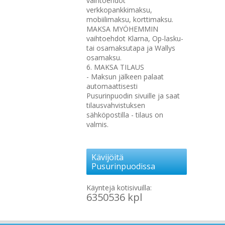
vaihtoehdot
verkkopankkimaksu,
mobiilimaksu, korttimaksu.
MAKSA MYÖHEMMIN
vaihtoehdot Klarna, Op-lasku-
tai osamaksutapa ja Wallys
osamaksu.
6. MAKSA TILAUS
- Maksun jälkeen palaat
automaattisesti
Pusurinpuodin sivuille ja saat
tilausvahvistuksen
sähköpostilla - tilaus on
valmis.
Kävijöitä
Pusurinpuodissa
Käyntejä kotisivuilla:
6350536 kpl