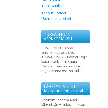
Oiva Toikka
Tapio Wirkkala
Tarjoustuotteet
Uusimmat tuotteet
TURVALLINEN
VERKKOMAKSU
PUSURINPUODISSA
verkkokauppaostokset
TURVALLISESTI Paytrail Oyj:n
kautta verkkomaksuna!
Nyt voit maksaa tilauksen
myös Klarna osamaksulla!
LÄHETYS Postin tai
Matkahuollon kautta!
Verkkokaupan tilaukset
lähetetään valintasi mukaan