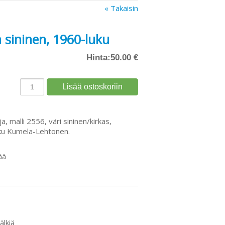
« Takaisin
a sininen, 1960-luku
Hinta:
50.00 €
ja, malli 2556, väri sininen/kirkas,
rkku Kumela-Lehtonen.
ää
älkiä