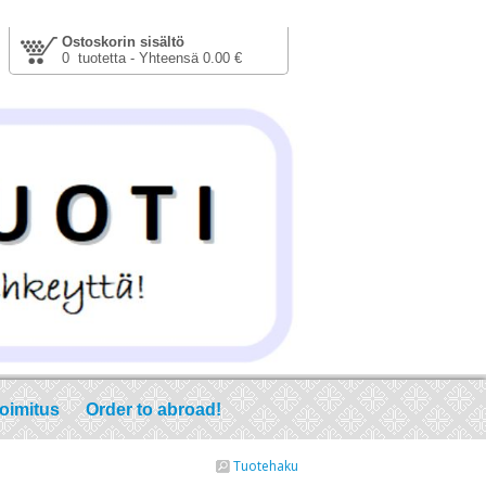
Ostoskorin sisältö
0 tuotetta - Yhteensä 0.00 €
toimitus
Order to abroad!
Tuotehaku