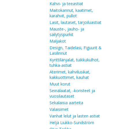
Kahvi- ja teeastiat
Maitokannut, kaatimet,
karahvit, pullot
Lasit, lautaset, tarjoiluastiat
Mauste-, jauho- ja
säilytyspurkit
Maljakot
Design, Taidelasi, Figuurit &
Lasilinnut
Kynttilänjalat, tuikkukulhot,
tuhka-astiat
Aterimet, kahvilusikat,
kakkuottimet, kauhat
Muut korut
Seinälaatat, -koristeet ja
vuosilautaset
Sekalaisia aarteita
Valaisimet
Vanhat lelut ja lasten astiat
Heljä Liukko-Sundström