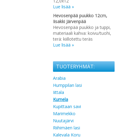
12,0x12
Lue lisää »
Hevosenpää puukko 12cm,
Iisakki Järvenpää
Hevosenpää puukko ja tuppi,
materiaali kahva: koivu/tuohi,
terä: kiillotettu teräs
Lue lisää »
TUOTERYHMÄT:
Arabia
Humppilan lasi
Iittala
Kumela
Kupittaan savi
Marimekko
Nuutajärvi
Riihimäen lasi
Kalevala Koru