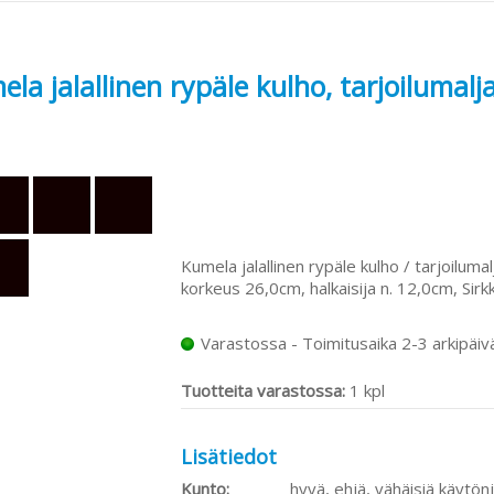
la jalallinen rypäle kulho, tarjoilumalj
Kumela jalallinen rypäle kulho / tarjoilumal
korkeus 26,0cm, halkaisija n. 12,0cm, Si
Varastossa - Toimitusaika 2-3 arkipäiv
Tuotteita varastossa:
1 kpl
Lisätiedot
Kunto:
hyvä, ehjä, vähäisiä käytönj