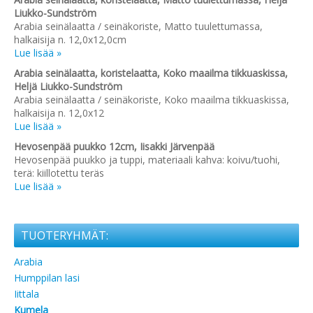
Liukko-Sundström
Arabia seinälaatta / seinäkoriste, Matto tuulettumassa,
halkaisija n. 12,0x12,0cm
Lue lisää »
Arabia seinälaatta, koristelaatta, Koko maailma tikkuaskissa,
Heljä Liukko-Sundström
Arabia seinälaatta / seinäkoriste, Koko maailma tikkuaskissa,
halkaisija n. 12,0x12
Lue lisää »
Hevosenpää puukko 12cm, Iisakki Järvenpää
Hevosenpää puukko ja tuppi, materiaali kahva: koivu/tuohi,
terä: kiillotettu teräs
Lue lisää »
TUOTERYHMÄT:
Arabia
Humppilan lasi
Iittala
Kumela