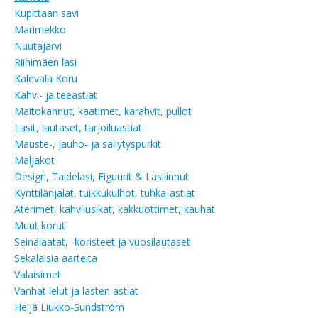
Kupittaan savi
Marimekko
Nuutajärvi
Riihimäen lasi
Kalevala Koru
Kahvi- ja teeastiat
Maitokannut, kaatimet, karahvit, pullot
Lasit, lautaset, tarjoiluastiat
Mauste-, jauho- ja säilytyspurkit
Maljakot
Design, Taidelasi, Figuurit & Lasilinnut
Kynttilänjalat, tuikkukulhot, tuhka-astiat
Aterimet, kahvilusikat, kakkuottimet, kauhat
Muut korut
Seinälaatat, -koristeet ja vuosilautaset
Sekalaisia aarteita
Valaisimet
Vanhat lelut ja lasten astiat
Heljä Liukko-Sundström