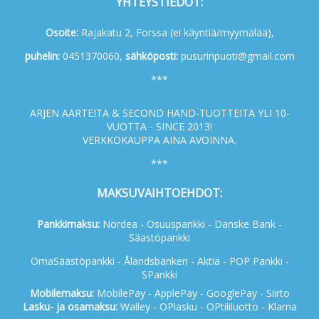
YHTEYSTIEDOT:
Osoite:
Rajakatu 2, Forssa (ei käyntiä/myymälää),
p
uhelin:
0451370060,
s
ähköposti:
pusurinpuoti@gmail.com
***
ARJEN AARTEITA & SECOND HAND-TUOTTEITA YLI 10-
VUOTTA - SINCE 2013!
VERKKOKAUPPA AINA AVOINNA.
***
MAKSUVAIHTOEHDOT:
Pankkimaksu:
Nordea - Osuuspankki - Danske Bank -
Säästöpankki
OmaSäästöpankki - Ålandsbanken - Aktia - POP Pankki -
SPankki
Mobilemaksu:
MobilePay - ApplePay - GooglePay - Siirto
Lasku- ja osamaksu:
Walley - OPlasku - OPtililuotto - Klarna