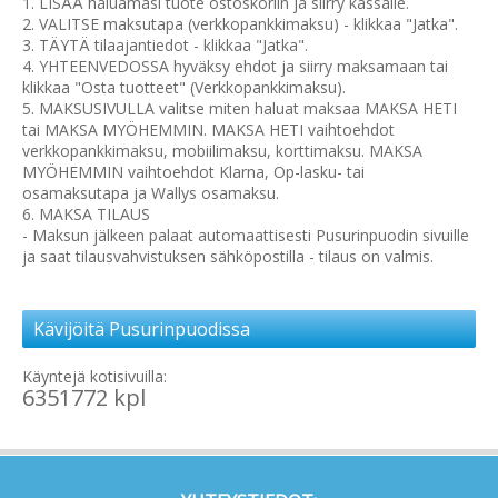
1. LISÄÄ haluamasi tuote ostoskoriin ja siirry kassalle.
2. VALITSE maksutapa (verkkopankkimaksu) - klikkaa "Jatka".
3. TÄYTÄ tilaajantiedot - klikkaa "Jatka".
4. YHTEENVEDOSSA hyväksy ehdot ja siirry maksamaan tai
klikkaa "Osta tuotteet" (Verkkopankkimaksu).
5. MAKSUSIVULLA valitse miten haluat maksaa MAKSA HETI
tai MAKSA MYÖHEMMIN. MAKSA HETI vaihtoehdot
verkkopankkimaksu, mobiilimaksu, korttimaksu. MAKSA
MYÖHEMMIN vaihtoehdot Klarna, Op-lasku- tai
osamaksutapa ja Wallys osamaksu.
6. MAKSA TILAUS
- Maksun jälkeen palaat automaattisesti Pusurinpuodin sivuille
ja saat tilausvahvistuksen sähköpostilla - tilaus on valmis.
Kävijöitä Pusurinpuodissa
Käyntejä kotisivuilla:
6351772 kpl