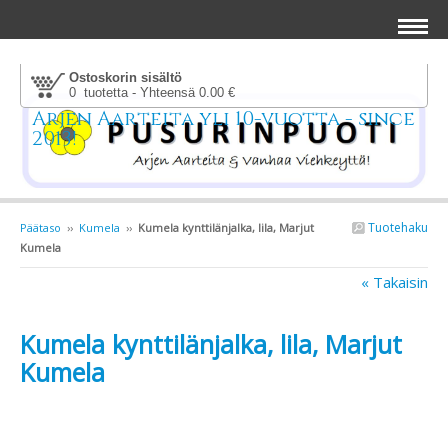
Ostoskorin sisältö
0 tuotetta - Yhteensä 0.00 €
Arjen Aarteita yli 10-vuotta - since
2013!
Tuotehaku
Päätaso
››
Kumela
››
Kumela kynttilänjalka, lila, Marjut
Kumela
« Takaisin
Kumela kynttilänjalka, lila, Marjut
Kumela