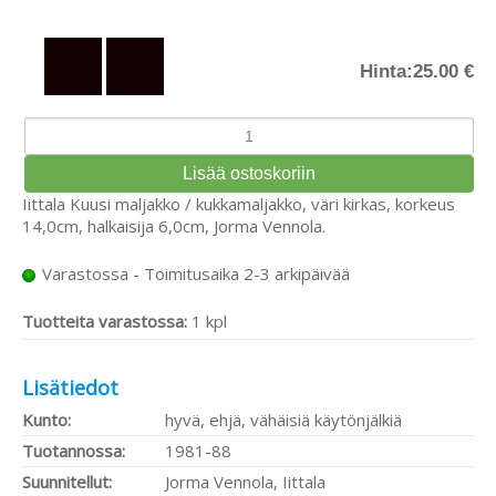
Hinta:
25.00 €
Iittala Kuusi maljakko / kukkamaljakko, väri kirkas, korkeus
14,0cm, halkaisija 6,0cm, Jorma Vennola.
Varastossa - Toimitusaika 2-3 arkipäivää
Tuotteita varastossa:
1 kpl
Lisätiedot
Kunto:
hyvä, ehjä, vähäisiä käytönjälkiä
Tuotannossa:
1981-88
Suunnitellut:
Jorma Vennola, Iittala