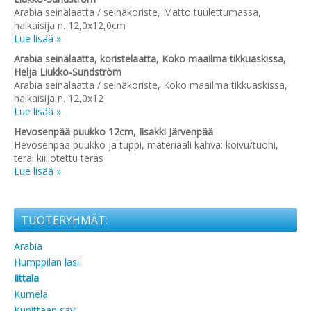
Arabia seinälaatta / seinäkoriste, Matto tuulettumassa,
halkaisija n. 12,0x12,0cm
Lue lisää »
Arabia seinälaatta, koristelaatta, Koko maailma tikkuaskissa,
Heljä Liukko-Sundström
Arabia seinälaatta / seinäkoriste, Koko maailma tikkuaskissa,
halkaisija n. 12,0x12
Lue lisää »
Hevosenpää puukko 12cm, Iisakki Järvenpää
Hevosenpää puukko ja tuppi, materiaali kahva: koivu/tuohi,
terä: kiillotettu teräs
Lue lisää »
TUOTERYHMÄT:
Arabia
Humppilan lasi
Iittala
Kumela
Kupittaan savi