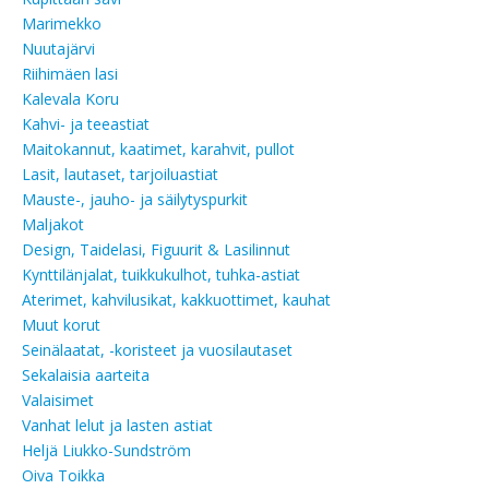
Marimekko
Nuutajärvi
Riihimäen lasi
Kalevala Koru
Kahvi- ja teeastiat
Maitokannut, kaatimet, karahvit, pullot
Lasit, lautaset, tarjoiluastiat
Mauste-, jauho- ja säilytyspurkit
Maljakot
Design, Taidelasi, Figuurit & Lasilinnut
Kynttilänjalat, tuikkukulhot, tuhka-astiat
Aterimet, kahvilusikat, kakkuottimet, kauhat
Muut korut
Seinälaatat, -koristeet ja vuosilautaset
Sekalaisia aarteita
Valaisimet
Vanhat lelut ja lasten astiat
Heljä Liukko-Sundström
Oiva Toikka