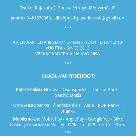
Osoite:
Rajakatu 2, Forssa (ei käyntiä/myymälää),
p
uhelin:
0451370060,
s
ähköposti:
pusurinpuoti@gmail.com
***
ARJEN AARTEITA & SECOND HAND-TUOTTEITA YLI 10-
VUOTTA - SINCE 2013!
VERKKOKAUPPA AINA AVOINNA.
***
MAKSUVAIHTOEHDOT:
Pankkimaksu:
Nordea - Osuuspankki - Danske Bank -
Säästöpankki
OmaSäästöpankki - Ålandsbanken - Aktia - POP Pankki -
SPankki
Mobilemaksu:
MobilePay - ApplePay - GooglePay - Siirto
Lasku- ja osamaksu:
Walley - OPlasku - OPtililuotto - Klarna
***