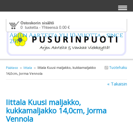
Ostoskorin sisältö
0 tuotetta - Yhteensä 0.00 €
Arjen Aarteita yli 10-vuotta - since
2013!
Tuotehaku
Päätaso
››
Iittala
››
Iittala Kuusi maljakko, kukkamaljakko
14,0cm, Jorma Vennola
« Takaisin
Iittala Kuusi maljakko,
kukkamaljakko 14,0cm, Jorma
Vennola