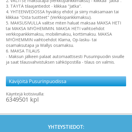
2. VALITSE maksutapa (verkkopankkimaksu) - klikkaa "Jatka".
3. TÄYTÄ tilaajantiedot - klikkaa "Jatka".
4. YHTEENVEDOSSA hyväksy ehdot ja siirry maksamaan tai
klikkaa "Osta tuotteet" (Verkkopankkimaksu).
5. MAKSUSIVULLA valitse miten haluat maksaa MAKSA HETI
tai MAKSA MYÖHEMMIN. MAKSA HETI vaihtoehdot
verkkopankkimaksu, mobiilimaksu, korttimaksu. MAKSA
MYÖHEMMIN vaihtoehdot Klarna, Op-lasku- tai
osamaksutapa ja Wallys osamaksu.
6. MAKSA TILAUS
- Maksun jälkeen palaat automaattisesti Pusurinpuodin sivuille
ja saat tilausvahvistuksen sähköpostilla - tilaus on valmis.
Kävijöitä Pusurinpuodissa
Käyntejä kotisivuilla:
6349501 kpl
YHTEYSTIEDOT: