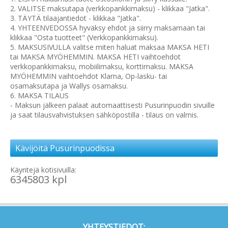
2. VALITSE maksutapa (verkkopankkimaksu) - klikkaa "Jatka".
3. TÄYTÄ tilaajantiedot - klikkaa "Jatka".
4. YHTEENVEDOSSA hyväksy ehdot ja siirry maksamaan tai
klikkaa "Osta tuotteet" (Verkkopankkimaksu).
5. MAKSUSIVULLA valitse miten haluat maksaa MAKSA HETI
tai MAKSA MYÖHEMMIN. MAKSA HETI vaihtoehdot
verkkopankkimaksu, mobiilimaksu, korttimaksu. MAKSA
MYÖHEMMIN vaihtoehdot Klarna, Op-lasku- tai
osamaksutapa ja Wallys osamaksu.
6. MAKSA TILAUS
- Maksun jälkeen palaat automaattisesti Pusurinpuodin sivuille
ja saat tilausvahvistuksen sähköpostilla - tilaus on valmis.
Kävijöitä Pusurinpuodissa
Käyntejä kotisivuilla:
6345803 kpl
YHTEYSTIEDOT: