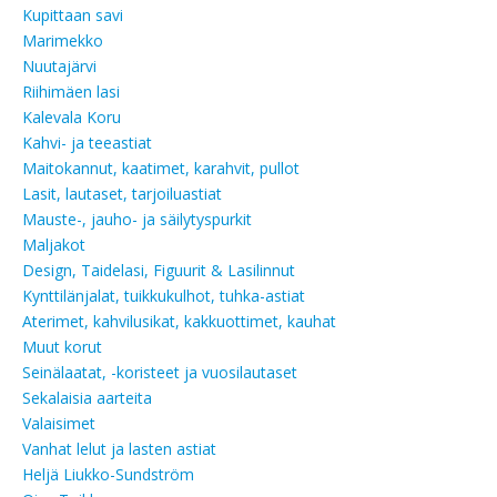
Kupittaan savi
Marimekko
Nuutajärvi
Riihimäen lasi
Kalevala Koru
Kahvi- ja teeastiat
Maitokannut, kaatimet, karahvit, pullot
Lasit, lautaset, tarjoiluastiat
Mauste-, jauho- ja säilytyspurkit
Maljakot
Design, Taidelasi, Figuurit & Lasilinnut
Kynttilänjalat, tuikkukulhot, tuhka-astiat
Aterimet, kahvilusikat, kakkuottimet, kauhat
Muut korut
Seinälaatat, -koristeet ja vuosilautaset
Sekalaisia aarteita
Valaisimet
Vanhat lelut ja lasten astiat
Heljä Liukko-Sundström