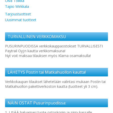
Oiva Toikka
Tapio Wirkkala
Tarjoustuotteet
Uusimmat tuotteet
TURVALLINEN VERKKOMAKSU
PUSURINPUODISSA verkkokauppaostokset TURVALLISESTI
Paytrail Oyj:n kautta verkkomaksuna!
Nyt voit maksaa tilauksen myös Klarna osamaksulla!
LÄHETYS Postin tai Matkahuollon kautta!
Verkkokaupan tilaukset lähetetään valintasi mukaan Postin tai
Matkahuollon pakettiverkoston kautta (tuotteet yli 3 cm).
NÄIN OSTAT Pusurinpuodissa:
1. LISÄÄ haluamasi tuote ostoskoriin ja siirry kassalle.