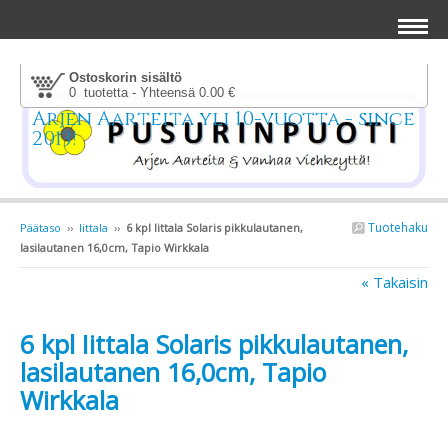
Ostoskorin sisältö
0 tuotetta - Yhteensä 0.00 €
Arjen Aarteita yli 10-vuotta - since
2013!
Tuotehaku
Päätaso
››
Iittala
››
6 kpl Iittala Solaris pikkulautanen,
lasilautanen 16,0cm, Tapio Wirkkala
« Takaisin
6 kpl Iittala Solaris pikkulautanen,
lasilautanen 16,0cm, Tapio
Wirkkala