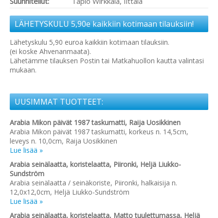
Suunnitellut:
Tapio Wirkkala, Iittala
LÄHETYSKULU 5,90e kaikkiin kotimaan tilauksiin!
Lähetyskulu 5,90 euroa kaikkiin kotimaan tilauksiin.
(ei koske Ahvenanmaata).
Lähetämme tilauksen Postin tai Matkahuollon kautta valintasi
mukaan.
UUSIMMAT TUOTTEET:
Arabia Mikon päivät 1987 taskumatti, Raija Uosikkinen
Arabia Mikon päivät 1987 taskumatti, korkeus n. 14,5cm,
leveys n. 10,0cm, Raija Uosikkinen
Lue lisää »
Arabia seinälaatta, koristelaatta, Piironki, Heljä Liukko-
Sundström
Arabia seinälaatta / seinäkoriste, Piironki, halkaisija n.
12,0x12,0cm, Heljä Liukko-Sundström
Lue lisää »
Arabia seinälaatta, koristelaatta, Matto tuulettumassa, Heljä