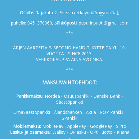
Osoite:
Rajakatu 2, Forssa (ei käyntiä/myymälää),
p
uhelin:
0451370060,
s
ähköposti:
pusurinpuoti@gmail.com
***
ARJEN AARTEITA & SECOND HAND-TUOTTEITA YLI 10-
VUOTTA - SINCE 2013!
VERKKOKAUPPA AINA AVOINNA.
***
MAKSUVAIHTOEHDOT:
Pankkimaksu:
Nordea - Osuuspankki - Danske Bank -
Säästöpankki
OmaSäästöpankki - Ålandsbanken - Aktia - POP Pankki -
SPankki
Mobilemaksu:
MobilePay - ApplePay - GooglePay - Siirto
Lasku- ja osamaksu:
Walley - OPlasku - OPtililuotto - Klarna