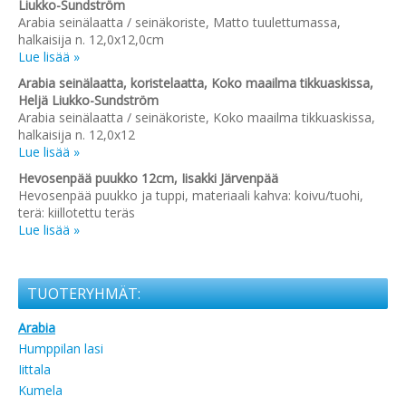
Liukko-Sundström
Arabia seinälaatta / seinäkoriste, Matto tuulettumassa,
halkaisija n. 12,0x12,0cm
Lue lisää »
Arabia seinälaatta, koristelaatta, Koko maailma tikkuaskissa,
Heljä Liukko-Sundström
Arabia seinälaatta / seinäkoriste, Koko maailma tikkuaskissa,
halkaisija n. 12,0x12
Lue lisää »
Hevosenpää puukko 12cm, Iisakki Järvenpää
Hevosenpää puukko ja tuppi, materiaali kahva: koivu/tuohi,
terä: kiillotettu teräs
Lue lisää »
TUOTERYHMÄT:
Arabia
Humppilan lasi
Iittala
Kumela