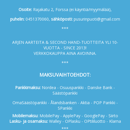
Osoite:
Rajakatu 2, Forssa (ei käyntiä/myymälää),
p
uhelin:
0451370060,
s
ähköposti:
pusurinpuoti@gmail.com
***
ARJEN AARTEITA & SECOND HAND-TUOTTEITA YLI 10-
VUOTTA - SINCE 2013!
VERKKOKAUPPA AINA AVOINNA.
***
MAKSUVAIHTOEHDOT:
Pankkimaksu:
Nordea - Osuuspankki - Danske Bank -
Säästöpankki
OmaSäästöpankki - Ålandsbanken - Aktia - POP Pankki -
SPankki
Mobilemaksu:
MobilePay - ApplePay - GooglePay - Siirto
Lasku- ja osamaksu:
Walley - OPlasku - OPtililuotto - Klarna
***