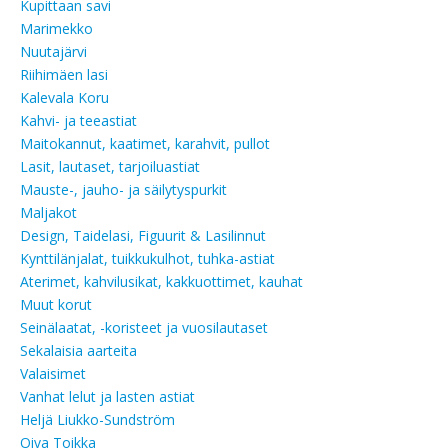
Kupittaan savi
Marimekko
Nuutajärvi
Riihimäen lasi
Kalevala Koru
Kahvi- ja teeastiat
Maitokannut, kaatimet, karahvit, pullot
Lasit, lautaset, tarjoiluastiat
Mauste-, jauho- ja säilytyspurkit
Maljakot
Design, Taidelasi, Figuurit & Lasilinnut
Kynttilänjalat, tuikkukulhot, tuhka-astiat
Aterimet, kahvilusikat, kakkuottimet, kauhat
Muut korut
Seinälaatat, -koristeet ja vuosilautaset
Sekalaisia aarteita
Valaisimet
Vanhat lelut ja lasten astiat
Heljä Liukko-Sundström
Oiva Toikka