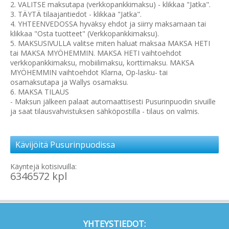
2. VALITSE maksutapa (verkkopankkimaksu) - klikkaa "Jatka".
3. TÄYTÄ tilaajantiedot - klikkaa "Jatka".
4. YHTEENVEDOSSA hyväksy ehdot ja siirry maksamaan tai
klikkaa "Osta tuotteet" (Verkkopankkimaksu).
5. MAKSUSIVULLA valitse miten haluat maksaa MAKSA HETI
tai MAKSA MYÖHEMMIN. MAKSA HETI vaihtoehdot
verkkopankkimaksu, mobiilimaksu, korttimaksu. MAKSA
MYÖHEMMIN vaihtoehdot Klarna, Op-lasku- tai
osamaksutapa ja Wallys osamaksu.
6. MAKSA TILAUS
- Maksun jälkeen palaat automaattisesti Pusurinpuodin sivuille
ja saat tilausvahvistuksen sähköpostilla - tilaus on valmis.
Kävijöitä Pusurinpuodissa
Käyntejä kotisivuilla:
6346572 kpl
YHTEYSTIEDOT: