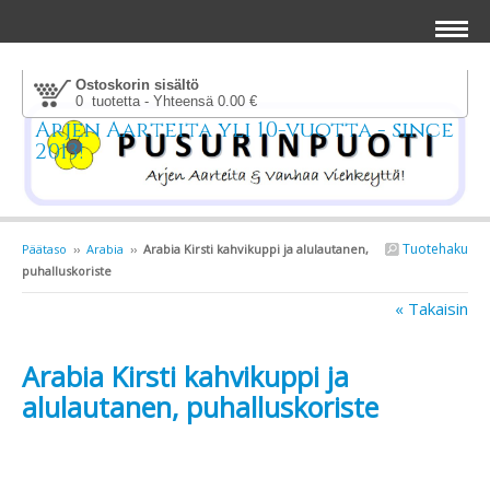
Ostoskorin sisältö
0 tuotetta - Yhteensä 0.00 €
Arjen Aarteita yli 10-vuotta - since
2013!
Tuotehaku
Päätaso
››
Arabia
››
Arabia Kirsti kahvikuppi ja alulautanen,
puhalluskoriste
« Takaisin
Arabia Kirsti kahvikuppi ja
alulautanen, puhalluskoriste