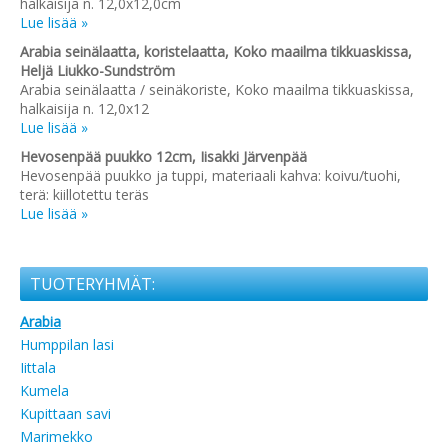
halkaisija n. 12,0x12,0cm
Lue lisää »
Arabia seinälaatta, koristelaatta, Koko maailma tikkuaskissa,
Heljä Liukko-Sundström
Arabia seinälaatta / seinäkoriste, Koko maailma tikkuaskissa,
halkaisija n. 12,0x12
Lue lisää »
Hevosenpää puukko 12cm, Iisakki Järvenpää
Hevosenpää puukko ja tuppi, materiaali kahva: koivu/tuohi,
terä: kiillotettu teräs
Lue lisää »
TUOTERYHMÄT:
Arabia
Humppilan lasi
Iittala
Kumela
Kupittaan savi
Marimekko