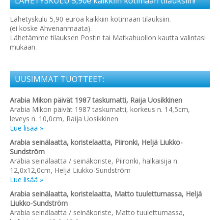
LÄHETYSKULU 5,90e kaikkiin kotimaan tilauksiin!
Lähetyskulu 5,90 euroa kaikkiin kotimaan tilauksiin.
(ei koske Ahvenanmaata).
Lähetämme tilauksen Postin tai Matkahuollon kautta valintasi
mukaan.
UUSIMMAT TUOTTEET:
Arabia Mikon päivät 1987 taskumatti, Raija Uosikkinen
Arabia Mikon päivät 1987 taskumatti, korkeus n. 14,5cm,
leveys n. 10,0cm, Raija Uosikkinen
Lue lisää »
Arabia seinälaatta, koristelaatta, Piironki, Heljä Liukko-
Sundström
Arabia seinälaatta / seinäkoriste, Piironki, halkaisija n.
12,0x12,0cm, Heljä Liukko-Sundström
Lue lisää »
Arabia seinälaatta, koristelaatta, Matto tuulettumassa, Heljä
Liukko-Sundström
Arabia seinälaatta / seinäkoriste, Matto tuulettumassa,