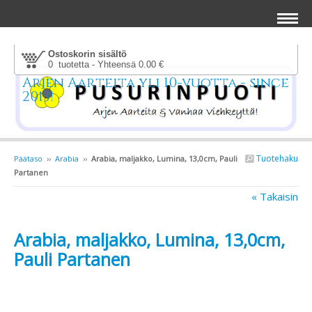
Ostoskorin sisältö
0 tuotetta - Yhteensä 0.00 €
Arjen Aarteita yli 10-vuotta - since
2013!
Tuotehaku
Päätaso
››
Arabia
››
Arabia, maljakko, Lumina, 13,0cm, Pauli
Partanen
« Takaisin
Arabia, maljakko, Lumina, 13,0cm,
Pauli Partanen