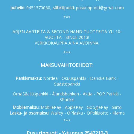
p
uhelin:
0451370060,
s
ähköposti:
pusurinpuoti@gmail.com
***
ARJEN AARTEITA & SECOND HAND-TUOTTEITA YLI 10-
VUOTTA - SINCE 2013!
VERKKOKAUPPA AINA AVOINNA.
***
MAKSUVAIHTOEHDOT:
Pankkimaksu:
Nordea - Osuuspankki - Danske Bank -
Säästöpankki
OmaSäästöpankki - Ålandsbanken - Aktia - POP Pankki -
SPankki
Mobilemaksu:
MobilePay - ApplePay - GooglePay - Siirto
Lasku- ja osamaksu:
Walley - OPlasku - OPtililuotto - Klarna
***
Pusurinpuoti - Y-tunnus 2542210-3