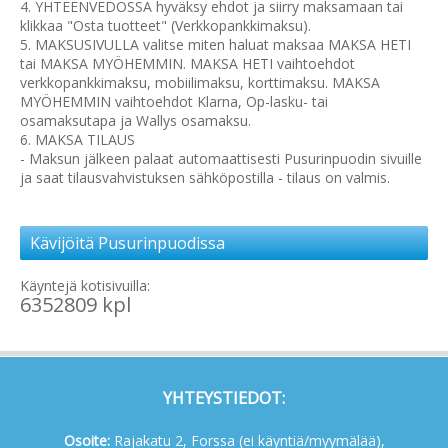
4. YHTEENVEDOSSA hyväksy ehdot ja siirry maksamaan tai
klikkaa "Osta tuotteet" (Verkkopankkimaksu).
5. MAKSUSIVULLA valitse miten haluat maksaa MAKSA HETI
tai MAKSA MYÖHEMMIN. MAKSA HETI vaihtoehdot
verkkopankkimaksu, mobiilimaksu, korttimaksu. MAKSA
MYÖHEMMIN vaihtoehdot Klarna, Op-lasku- tai
osamaksutapa ja Wallys osamaksu.
6. MAKSA TILAUS
- Maksun jälkeen palaat automaattisesti Pusurinpuodin sivuille
ja saat tilausvahvistuksen sähköpostilla - tilaus on valmis.
Kävijöitä Pusurinpuodissa
Käyntejä kotisivuilla:
6352809 kpl
YHTEYSTIEDOT:
Osoite:
Rajakatu 2, Forssa (ei käyntiä/myymälää),