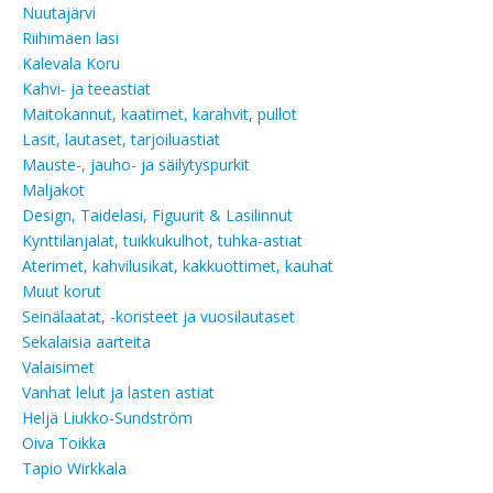
Nuutajärvi
Riihimäen lasi
Kalevala Koru
Kahvi- ja teeastiat
Maitokannut, kaatimet, karahvit, pullot
Lasit, lautaset, tarjoiluastiat
Mauste-, jauho- ja säilytyspurkit
Maljakot
Design, Taidelasi, Figuurit & Lasilinnut
Kynttilänjalat, tuikkukulhot, tuhka-astiat
Aterimet, kahvilusikat, kakkuottimet, kauhat
Muut korut
Seinälaatat, -koristeet ja vuosilautaset
Sekalaisia aarteita
Valaisimet
Vanhat lelut ja lasten astiat
Heljä Liukko-Sundström
Oiva Toikka
Tapio Wirkkala