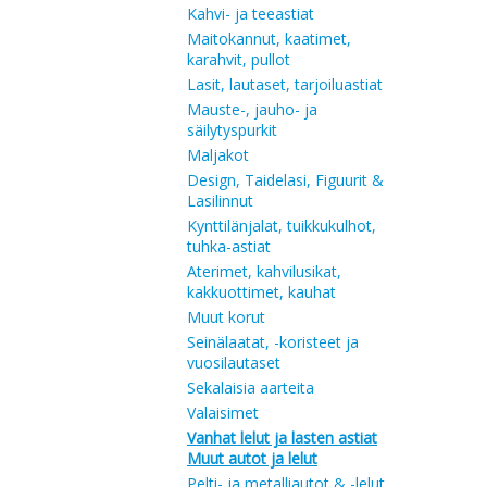
Kahvi- ja teeastiat
Maitokannut, kaatimet,
karahvit, pullot
Lasit, lautaset, tarjoiluastiat
Mauste-, jauho- ja
säilytyspurkit
Maljakot
Design, Taidelasi, Figuurit &
Lasilinnut
Kynttilänjalat, tuikkukulhot,
tuhka-astiat
Aterimet, kahvilusikat,
kakkuottimet, kauhat
Muut korut
Seinälaatat, -koristeet ja
vuosilautaset
Sekalaisia aarteita
Valaisimet
Vanhat lelut ja lasten astiat
Muut autot ja lelut
Pelti- ja metalliautot & -lelut