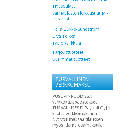
Tinasotilaat
Vanhat lasten leikkiastiat ja -
astiastot
Heljä Liukko-Sundström
Oiva Toikka
Tapio Wirkkala
Tarjoustuotteet
Uusimmat tuotteet
TURVALLINEN
VERKKOMAKSU
PUSURINPUODISSA
verkkokauppaostokset
TURVALLISESTI Paytrail Oyj:n
kautta verkkomaksuna!
Nyt voit maksaa tilauksen
myös Klarna osamaksulla!