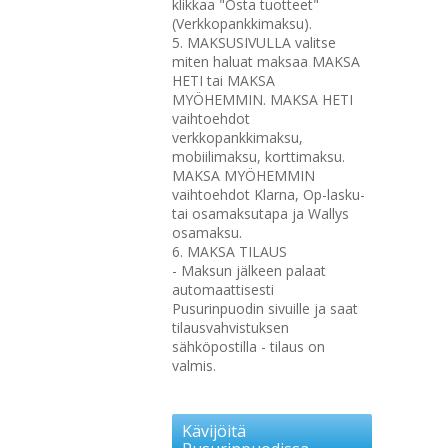
klikkaa "Osta tuotteet"
(Verkkopankkimaksu).
5. MAKSUSIVULLA valitse
miten haluat maksaa MAKSA
HETI tai MAKSA
MYÖHEMMIN. MAKSA HETI
vaihtoehdot
verkkopankkimaksu,
mobiilimaksu, korttimaksu.
MAKSA MYÖHEMMIN
vaihtoehdot Klarna, Op-lasku-
tai osamaksutapa ja Wallys
osamaksu.
6. MAKSA TILAUS
- Maksun jälkeen palaat
automaattisesti
Pusurinpuodin sivuille ja saat
tilausvahvistuksen
sähköpostilla - tilaus on
valmis.
Kävijöitä