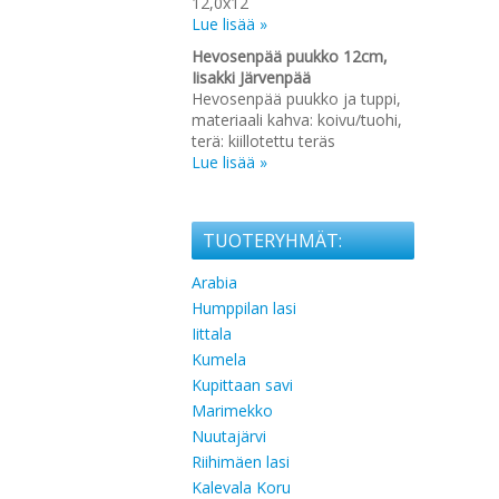
12,0x12
Lue lisää »
Hevosenpää puukko 12cm,
Iisakki Järvenpää
Hevosenpää puukko ja tuppi,
materiaali kahva: koivu/tuohi,
terä: kiillotettu teräs
Lue lisää »
TUOTERYHMÄT:
Arabia
Humppilan lasi
Iittala
Kumela
Kupittaan savi
Marimekko
Nuutajärvi
Riihimäen lasi
Kalevala Koru