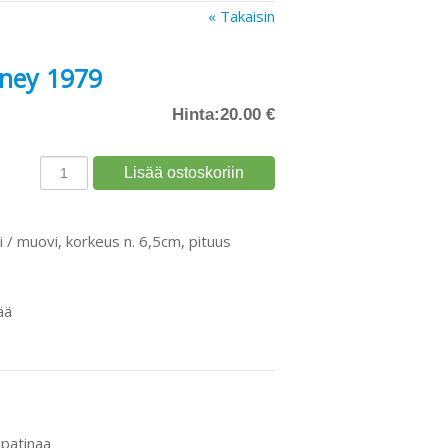
« Takaisin
sney 1979
Hinta:
20.00 €
i / muovi, korkeus n. 6,5cm, pituus
ää
npatinaa