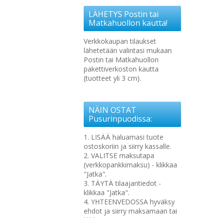
LÄHETYS Postin tai
Matkahuollon kautta!
Verkkokaupan tilaukset
lähetetään valintasi mukaan
Postin tai Matkahuollon
pakettiverkoston kautta
(tuotteet yli 3 cm).
NÄIN OSTAT
Pusurinpuodissa:
1. LISÄÄ haluamasi tuote
ostoskoriin ja siirry kassalle.
2. VALITSE maksutapa
(verkkopankkimaksu) - klikkaa
"Jatka".
3. TÄYTÄ tilaajantiedot -
klikkaa "Jatka".
4. YHTEENVEDOSSA hyväksy
ehdot ja siirry maksamaan tai