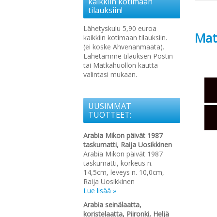
kaikkiin kotimaan
tilauksiin!
Lähetyskulu 5,90 euroa
Mat
kaikkiin kotimaan tilauksiin.
(ei koske Ahvenanmaata).
Lähetämme tilauksen Postin
tai Matkahuollon kautta
valintasi mukaan.
UUSIMMAT
TUOTTEET:
Arabia Mikon päivät 1987
taskumatti, Raija Uosikkinen
Arabia Mikon päivät 1987
taskumatti, korkeus n.
14,5cm, leveys n. 10,0cm,
Raija Uosikkinen
Lue lisää »
Arabia seinälaatta,
koristelaatta, Piironki, Heljä