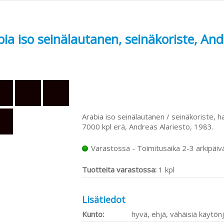
ia iso seinälautanen, seinäkoriste, And
Arabia iso seinälautanen / seinäkoriste, h
7000 kpl erä, Andreas Alariesto, 1983.
Varastossa - Toimitusaika 2-3 arkipäiv
Tuotteita varastossa:
1 kpl
Lisätiedot
Kunto:
hyvä, ehjä, vähäisiä käytönj