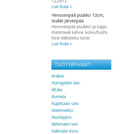
12,0x12
Lue lisää »
Hevosenpää puukko 12cm,
Iisakki Järvenpää
Hevosenpää puukko ja tuppi,
materiaali kahva: koivu/tuohi,
terä: kiillotettu teräs
Lue lisää »
TUOTERYHMÄT:
Arabia
Humppilan lasi
Iittala
Kumela
Kupittaan savi
Marimekko
Nuutajärvi
Riihimäen lasi
Kalevala Koru