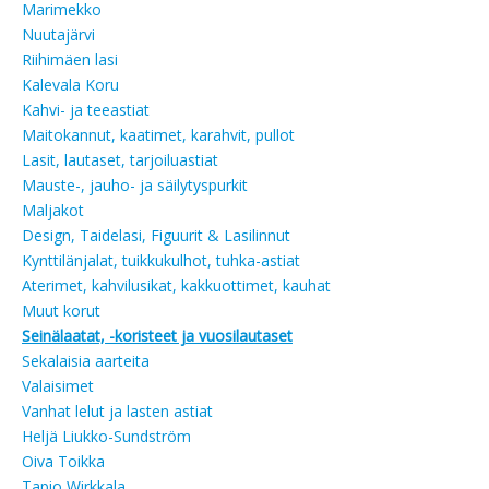
Marimekko
Nuutajärvi
Riihimäen lasi
Kalevala Koru
Kahvi- ja teeastiat
Maitokannut, kaatimet, karahvit, pullot
Lasit, lautaset, tarjoiluastiat
Mauste-, jauho- ja säilytyspurkit
Maljakot
Design, Taidelasi, Figuurit & Lasilinnut
Kynttilänjalat, tuikkukulhot, tuhka-astiat
Aterimet, kahvilusikat, kakkuottimet, kauhat
Muut korut
Seinälaatat, -koristeet ja vuosilautaset
Sekalaisia aarteita
Valaisimet
Vanhat lelut ja lasten astiat
Heljä Liukko-Sundström
Oiva Toikka
Tapio Wirkkala