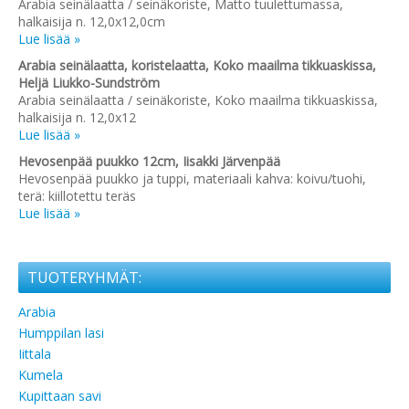
Arabia seinälaatta / seinäkoriste, Matto tuulettumassa,
halkaisija n. 12,0x12,0cm
Lue lisää »
Arabia seinälaatta, koristelaatta, Koko maailma tikkuaskissa,
Heljä Liukko-Sundström
Arabia seinälaatta / seinäkoriste, Koko maailma tikkuaskissa,
halkaisija n. 12,0x12
Lue lisää »
Hevosenpää puukko 12cm, Iisakki Järvenpää
Hevosenpää puukko ja tuppi, materiaali kahva: koivu/tuohi,
terä: kiillotettu teräs
Lue lisää »
TUOTERYHMÄT:
Arabia
Humppilan lasi
Iittala
Kumela
Kupittaan savi