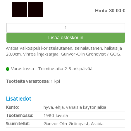
Hinta:
30.00 €
Arabia Valkosipuli koristelautanen, seinälautanen, halkaisija
20,0cm, Vihreä linja-sarjaa, Gunvor-Olin Grönqvist / GOG.
Varastossa - Toimitusaika 2-3 arkipäivää
Tuotteita varastossa:
1 kpl
Lisätiedot
Kunto:
hyvä, ehjä, vähäisiä käytönjälkiä
Tuotannossa:
1980-luvulla
Suunnitellut:
Gunvor Olin-Grönqvist, Arabia