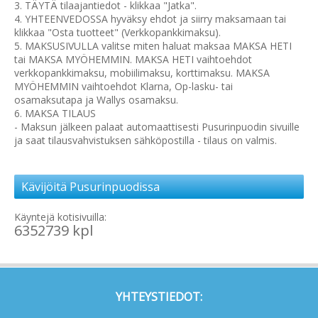
3. TÄYTÄ tilaajantiedot - klikkaa "Jatka".
4. YHTEENVEDOSSA hyväksy ehdot ja siirry maksamaan tai
klikkaa "Osta tuotteet" (Verkkopankkimaksu).
5. MAKSUSIVULLA valitse miten haluat maksaa MAKSA HETI
tai MAKSA MYÖHEMMIN. MAKSA HETI vaihtoehdot
verkkopankkimaksu, mobiilimaksu, korttimaksu. MAKSA
MYÖHEMMIN vaihtoehdot Klarna, Op-lasku- tai
osamaksutapa ja Wallys osamaksu.
6. MAKSA TILAUS
- Maksun jälkeen palaat automaattisesti Pusurinpuodin sivuille
ja saat tilausvahvistuksen sähköpostilla - tilaus on valmis.
Kävijöitä Pusurinpuodissa
Käyntejä kotisivuilla:
6352739 kpl
YHTEYSTIEDOT: