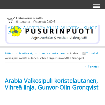
Ostoskorin sisältö
0 tuotetta - Yhteensä 0.00 €
Arjen Aarteita yli 10-vuotta - since
2013!
Tuotehaku
Päätaso
››
Seinälaatat, -koristeet ja vuosilautaset
››
Arabia
Valkosipuli koristelautanen, Vihreä linja, Gunvor-Olin Grönqvist
« Takaisin
Arabia Valkosipuli koristelautanen,
Vihreä linja, Gunvor-Olin Grönqvist