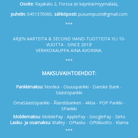
Osoite:
Rajakatu 2, Forssa (ei käyntiä/myymälää),
p
uhelin:
0451370060,
s
ähköposti:
pusurinpuoti@gmail.com
***
ARJEN AARTEITA & SECOND HAND-TUOTTEITA YLI 10-
VUOTTA - SINCE 2013!
VERKKOKAUPPA AINA AVOINNA.
***
MAKSUVAIHTOEHDOT:
Pankkimaksu:
Nordea - Osuuspankki - Danske Bank -
Säästöpankki
OmaSäästöpankki - Ålandsbanken - Aktia - POP Pankki -
SPankki
Mobilemaksu:
MobilePay - ApplePay - GooglePay - Siirto
Lasku- ja osamaksu:
Walley - OPlasku - OPtililuotto - Klarna
***